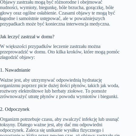
Objawy zastrzału mogą być różnorodne i obejmować
nudności, wymioty, biegunkę, bóle brzucha, gorączkę, bóle
głowy oraz ogólne osłabienie. Czasami objawy te mogą być
łagodne i samoistnie ustępować, ale w poważniejszych
przypadkach może być konieczna interwencja medyczna.
Jak leczyć zastrzał w domu?
W większości przypadków leczenie zastrzału można
przeprowadzić w domu. Oto kilka kroków, które mogą pomóc
złagodzić objawy:
1. Nawadnianie
Ważne jest, aby utrzymywać odpowiednią hydratację
organizmu poprzez picie dużej ilości płynów, takich jak woda,
roztwory elektrolitowe lub herbaty ziołowe. To pomoże
zrównoważyć utratę płynów z powodu wymiotów i biegunki.
2. Odpoczynek
Organizm potrzebuje czasu, aby zwalczyć infekcję lub usunąć
toksyny. Dlatego ważne jest, aby dać mu odpowiedni
odpoczynek. Zaleca się unikanie wysiłku fizycznego i
pozostanie w łóżku przez pewien czas, aż objawy zastrzału się