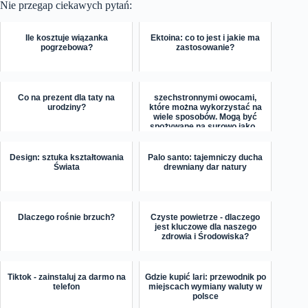
Nie przegap ciekawych pytań:
Ile kosztuje wiązanka
Ektoina: co to jest i jakie ma
pogrzebowa?
zastosowanie?
Co na prezent dla taty na
szechstronnymi owocami,
urodziny?
które można wykorzystać na
wiele sposobów. Mogą być
spożywane na surowo jako...
Design: sztuka kształtowania
Palo santo: tajemniczy ducha
Świata
drewniany dar natury
Dlaczego rośnie brzuch?
Czyste powietrze - dlaczego
jest kluczowe dla naszego
zdrowia i Środowiska?
Tiktok - zainstaluj za darmo na
Gdzie kupić lari: przewodnik po
telefon
miejscach wymiany waluty w
polsce