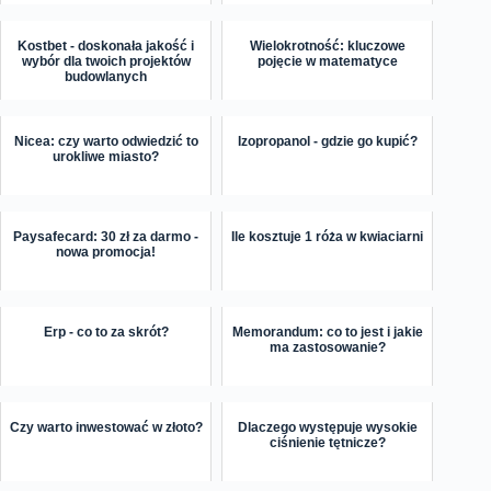
Kostbet - doskonała jakość i
Wielokrotność: kluczowe
wybór dla twoich projektów
pojęcie w matematyce
budowlanych
Nicea: czy warto odwiedzić to
Izopropanol - gdzie go kupić?
urokliwe miasto?
Paysafecard: 30 zł za darmo -
Ile kosztuje 1 róża w kwiaciarni
nowa promocja!
Erp - co to za skrót?
Memorandum: co to jest i jakie
ma zastosowanie?
Czy warto inwestować w złoto?
Dlaczego występuje wysokie
ciśnienie tętnicze?