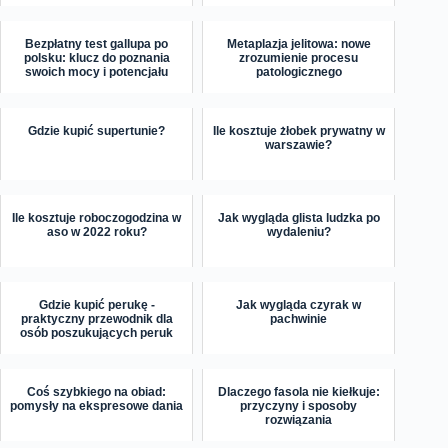
Bezpłatny test gallupa po
Metaplazja jelitowa: nowe
polsku: klucz do poznania
zrozumienie procesu
swoich mocy i potencjału
patologicznego
Gdzie kupić supertunie?
Ile kosztuje żłobek prywatny w
warszawie?
Ile kosztuje roboczogodzina w
Jak wygląda glista ludzka po
aso w 2022 roku?
wydaleniu?
Gdzie kupić perukę -
Jak wygląda czyrak w
praktyczny przewodnik dla
pachwinie
osób poszukujących peruk
Coś szybkiego na obiad:
Dlaczego fasola nie kiełkuje:
pomysły na ekspresowe dania
przyczyny i sposoby
rozwiązania