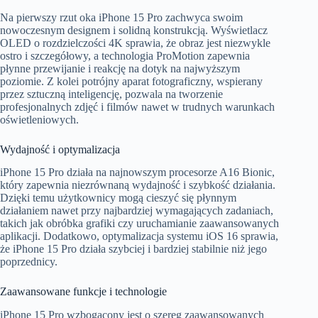
Na pierwszy rzut oka iPhone 15 Pro zachwyca swoim
nowoczesnym designem i solidną konstrukcją. Wyświetlacz
OLED o rozdzielczości 4K sprawia, że obraz jest niezwykle
ostro i szczegółowy, a technologia ProMotion zapewnia
płynne przewijanie i reakcję na dotyk na najwyższym
poziomie. Z kolei potrójny aparat fotograficzny, wspierany
przez sztuczną inteligencję, pozwala na tworzenie
profesjonalnych zdjęć i filmów nawet w trudnych warunkach
oświetleniowych.
Wydajność i optymalizacja
iPhone 15 Pro działa na najnowszym procesorze A16 Bionic,
który zapewnia niezrównaną wydajność i szybkość działania.
Dzięki temu użytkownicy mogą cieszyć się płynnym
działaniem nawet przy najbardziej wymagających zadaniach,
takich jak obróbka grafiki czy uruchamianie zaawansowanych
aplikacji. Dodatkowo, optymalizacja systemu iOS 16 sprawia,
że iPhone 15 Pro działa szybciej i bardziej stabilnie niż jego
poprzednicy.
Zaawansowane funkcje i technologie
iPhone 15 Pro wzbogacony jest o szereg zaawansowanych