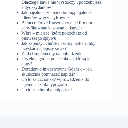
Dlaczego kawa nie wystarczy i potrzebujesz
antyoksydantów?
Jak najsilniejsze marki budują lojalność
klientów w erze cyfrowej?
Blancco Drive Eraser – co daje firmom
certyfikowane kasowanie danych
Wkra – miejsce, które pokochasz od
pierwszego spływu
Jak zaparzyć chińską czarną herbatę, aby
uzyskać najlepszy smak?
Zioła i suplementy na pobudzenie
Uczelnia godna polecenia – jakie są jej
atuty?
Doradztwo inwestycyjne Gdańsk – jak
skutecznie pomnażać kapitał?
Co to za czcionka? wprowadzenie do
tajemnic sztuki typografii
Co to za choroba półpasiec?