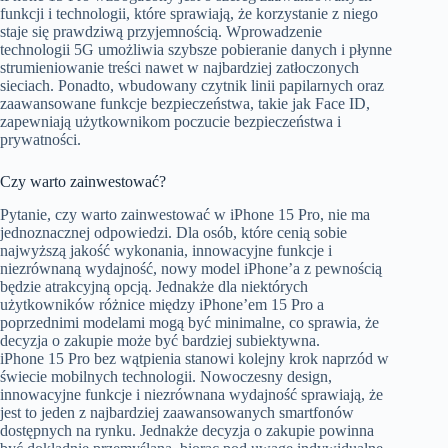
funkcji i technologii, które sprawiają, że korzystanie z niego
staje się prawdziwą przyjemnością. Wprowadzenie
technologii 5G umożliwia szybsze pobieranie danych i płynne
strumieniowanie treści nawet w najbardziej zatłoczonych
sieciach. Ponadto, wbudowany czytnik linii papilarnych oraz
zaawansowane funkcje bezpieczeństwa, takie jak Face ID,
zapewniają użytkownikom poczucie bezpieczeństwa i
prywatności.
Czy warto zainwestować?
Pytanie, czy warto zainwestować w iPhone 15 Pro, nie ma
jednoznacznej odpowiedzi. Dla osób, które cenią sobie
najwyższą jakość wykonania, innowacyjne funkcje i
niezrównaną wydajność, nowy model iPhone’a z pewnością
będzie atrakcyjną opcją. Jednakże dla niektórych
użytkowników różnice między iPhone’em 15 Pro a
poprzednimi modelami mogą być minimalne, co sprawia, że
decyzja o zakupie może być bardziej subiektywna.
iPhone 15 Pro bez wątpienia stanowi kolejny krok naprzód w
świecie mobilnych technologii. Nowoczesny design,
innowacyjne funkcje i niezrównana wydajność sprawiają, że
jest to jeden z najbardziej zaawansowanych smartfonów
dostępnych na rynku. Jednakże decyzja o zakupie powinna