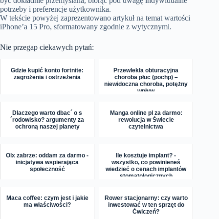
być dokładnie przemyślana, biorąc pod uwagę indywidualne
potrzeby i preferencje użytkownika.
W tekście powyżej zaprezentowano artykuł na temat wartości
iPhone’a 15 Pro, sformatowany zgodnie z wytycznymi.
Nie przegap ciekawych pytań:
Gdzie kupić konto fortnite:
Przewlekła obturacyjna
zagrożenia i ostrzeżenia
choroba płuc (pochp) –
niewidoczna choroba, potężny
wpływ
Dlaczego warto dbac´ o s
Manga online pl za darmo:
´rodowisko? argumenty za
rewolucja w Świecie
ochroną naszej planety
czytelnictwa
Olx zabrze: oddam za darmo -
Ile kosztuje implant? -
inicjatywa wspierająca
wszystko, co powinieneś
społeczność
wiedzieć o cenach implantów
stomatologicznych
Maca coffee: czym jest i jakie
Rower stacjonarny: czy warto
ma właściwości?
inwestować w ten sprzęt do
Ćwiczeń?