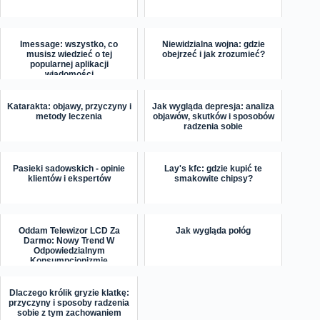
Imessage: wszystko, co
Niewidzialna wojna: gdzie
musisz wiedzieć o tej
obejrzeć i jak zrozumieć?
popularnej aplikacji
wiadomości
Katarakta: objawy, przyczyny i
Jak wygląda depresja: analiza
metody leczenia
objawów, skutków i sposobów
radzenia sobie
Pasieki sadowskich - opinie
Lay's kfc: gdzie kupić te
klientów i ekspertów
smakowite chipsy?
Oddam Telewizor LCD Za
Jak wygląda połóg
Darmo: Nowy Trend W
Odpowiedzialnym
Konsumpcjonizmie
Dlaczego królik gryzie klatkę:
przyczyny i sposoby radzenia
sobie z tym zachowaniem