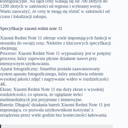
konfiguracyjne. Na ogół ceny wahają się od 700 złotych do
1200 złotych w zależności od regionu i wybranej wersji.
Warto zauważyć, że ceny te mogą się różnić w zależności od
czasu i lokalizacji zakupu.
Specyfikacje xiaomi redmi note 11
Xiaomi Redmi Note 11 oferuje wiele imponujących funkcji w
stosunku do swojej ceny. Niektóre z kluczowych specyfikacji
obejmują:
Procesor: Xiaomi Redmi Note 11 wyposażony jest w potężny
procesor, który zapewnia płynne działanie nawet przy
intensywnym użytkowaniu.
Aparat fotograficzny: Smartfon posiada zaawansowany
system aparatu fotograficznego, który umożliwia robienie
wysokiej jakości zdjęć i nagrywanie wideo w rozdzielczości
4K.
Ekran: Xiaomi Redmi Note 11 ma duży ekran o wysokiej
rozdzielczości, co sprawia, że oglądanie treści
multimedialnych jest przyjemne i immersyjne.
Bateria: Długość działania baterii Xiaomi Redmi Note 11 jest
imponująca, co pozwala użytkownikom korzystać z
urządzenia przez wiele godzin bez konieczności ładowania.