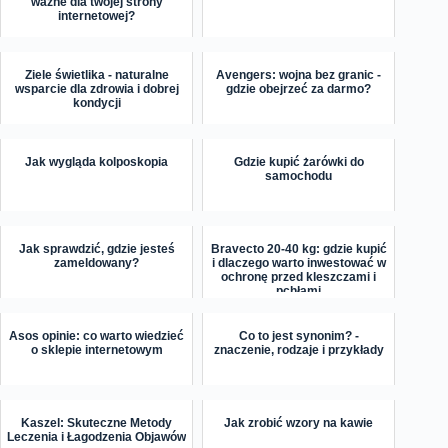
ważne dla twojej strony
internetowej?
Ziele świetlika - naturalne
Avengers: wojna bez granic -
wsparcie dla zdrowia i dobrej
gdzie obejrzeć za darmo?
kondycji
Jak wygląda kolposkopia
Gdzie kupić żarówki do
samochodu
Jak sprawdzić, gdzie jesteś
Bravecto 20-40 kg: gdzie kupić
zameldowany?
i dlaczego warto inwestować w
ochronę przed kleszczami i
pchłami
Asos opinie: co warto wiedzieć
Co to jest synonim? -
o sklepie internetowym
znaczenie, rodzaje i przykłady
Kaszel: Skuteczne Metody
Jak zrobić wzory na kawie
Leczenia i Łagodzenia Objawów