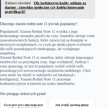
Zobacz również
Olx kędzierzyn-koźle: oddam za
darmo - zjawisko społeczne czy kolekcjonowanie
gratyfikacji?
Dlaczego xiaomi redmi note 11 jest tak popularny?
Popularność Xiaomi Redmi Note 11 wynika z jego
doskonałego stosunku jakości do ceny. Smartfon oferuje wiele
zaawansowanych funkcji, które zazwyczaj są dostępne w
droższych urządzeniach, co czyni go atrakcyjnym wyborem
dla osób poszukujących niedrogiego, ale wydajnego
smartfona.
Xiaomi Redmi Note 11 to smartfon, który oferuje imponujące
możliwości za przystępną cenę. Jego wydajność, funkcje i
cena sprawiają, że jest to popularny wybór wśród osób
poszukujących nowoczesnego urządzenia mobilnego. Choć
cena może się różnić w zależności od lokalizacji i
konfiguracji, Xiaomi Redmi Note 11 pozostaje
konkurencyjnym wyborem na rynku smartfonów.
Nie przegap ciekawych pytań:
Co to jest seo i dlaczego jest
Jak zrobić peeling głowy