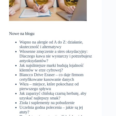
Nowe na blogu
Wapno na alergie od A do Z: działanie,
skuteczność i alternatywy
Wiosenne zmęczenie a stres oksydacyjny:
Dlaczego kawa nie wystarczy i potrzebujesz
antyoksydantów?
Jak najsilniejsze marki budują lojalność
klientów w erze cyfrowej?
Blancco Drive Eraser – co daje firmom
certyfikowane kasowanie danych
Wkra – miejsce, które pokochasz od
pierwszego spływu
Jak zaparzyć chińską czarną herbatę, aby
uzyskać najlepszy smak?
Zioła i suplementy na pobudzenie
Uczelnia godna polecenia – jakie są jej
atuty?