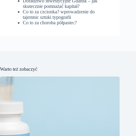
Doradztwo inwestycyjne Gdańsk – jak
skutecznie pomnażać kapitał?
Co to za czcionka? wprowadzenie do
tajemnic sztuki typografii
Co to za choroba półpasiec?
Warto też zobaczyć