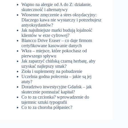
Wapno na alergie od A do Z: działanie,
skuteczność i alternatywy
Wiosenne zmęczenie a stres oksydacyjny:
Dlaczego kawa nie wystarczy i potrzebujesz
antyoksydantów?
Jak najsilniejsze marki budują lojalność
klientów w erze cyfrowej?
Blancco Drive Eraser – co daje firmom
certyfikowane kasowanie danych
Wkra – miejsce, które pokochasz od
pierwszego spływu
Jak zaparzyć chińską czarną herbatę, aby
uzyskać najlepszy smak?
Zioła i suplementy na pobudzenie
Uczelnia godna polecenia – jakie są jej
atuty?
Doradztwo inwestycyjne Gdańsk – jak
skutecznie pomnażać kapitał?
Co to za czcionka? wprowadzenie do
tajemnic sztuki typografii
Co to za choroba półpasiec?