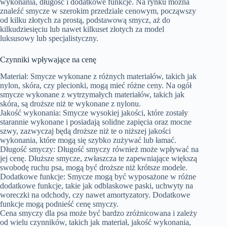
wykonania, długość i dodatkowe funkcje. Na rynku można
znaleźć smycze w szerokim przedziale cenowym, począwszy
od kilku złotych za prostą, podstawową smycz, aż do
kilkudziesięciu lub nawet kilkuset złotych za model
luksusowy lub specjalistyczny.
Czynniki wpływające na cenę
Materiał: Smycze wykonane z różnych materiałów, takich jak
nylon, skóra, czy plecionki, mogą mieć różne ceny. Na ogół
smycze wykonane z wytrzymałych materiałów, takich jak
skóra, są droższe niż te wykonane z nylonu.
Jakość wykonania: Smycze wysokiej jakości, które zostały
starannie wykonane i posiadają solidne zapięcia oraz mocne
szwy, zazwyczaj będą droższe niż te o niższej jakości
wykonania, które mogą się szybko zużywać lub łamać.
Długość smyczy: Długość smyczy również może wpływać na
jej cenę. Dłuższe smycze, zwłaszcza te zapewniające większą
swobodę ruchu psa, mogą być droższe niż krótsze modele.
Dodatkowe funkcje: Smycze mogą być wyposażone w różne
dodatkowe funkcje, takie jak odblaskowe paski, uchwyty na
woreczki na odchody, czy nawet amortyzatory. Dodatkowe
funkcje mogą podnieść cenę smyczy.
Cena smyczy dla psa może być bardzo zróżnicowana i zależy
od wielu czynników, takich jak materiał, jakość wykonania,