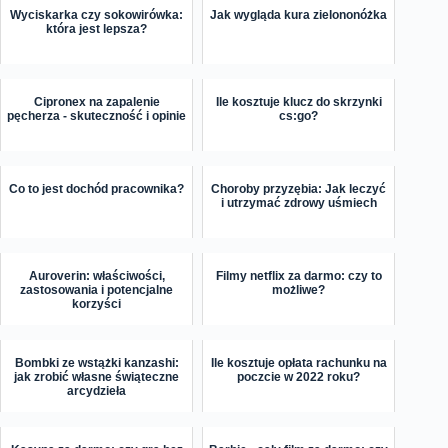
Wyciskarka czy sokowirówka:
Jak wygląda kura zielononóżka
która jest lepsza?
Cipronex na zapalenie
Ile kosztuje klucz do skrzynki
pęcherza - skuteczność i opinie
cs:go?
Co to jest dochód pracownika?
Choroby przyzębia: Jak leczyć
i utrzymać zdrowy uśmiech
Auroverin: właściwości,
Filmy netflix za darmo: czy to
zastosowania i potencjalne
możliwe?
korzyści
Bombki ze wstążki kanzashi:
Ile kosztuje opłata rachunku na
jak zrobić własne świąteczne
poczcie w 2022 roku?
arcydzieła