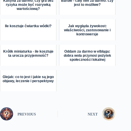
Kasyna za darmo: czy gra bez
Barbie - cały film za darmo: czy
ryzyka może być rozrywką
jest to możliwe?
wartościową?
Ile kosztuje ćwiartka wódki?
Jak wygląda żywokost:
właściwości, zastosowanie i
kontrowersje
Królik miniaturka - ile kosztuje
Oddam za darmo w elblągu:
ta urocza przyjemność?
dobra wola przynosi pożytek
społeczności lokalnej
Glejak: co to jest i jakie są jego
objawy, leczenie i perspektywy
PREVIOUS
NEXT