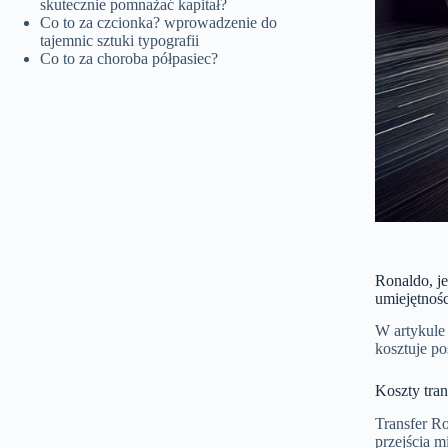
skutecznie pomnażać kapitał?
Co to za czcionka? wprowadzenie do
tajemnic sztuki typografii
Co to za choroba półpasiec?
Ronaldo, je
umiejętnośc
W artykule
kosztuje po
Koszty tra
Transfer R
przejścia m