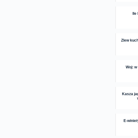
Ile
Zlew kuc
Woj: w
Kasza ja
E-winiet