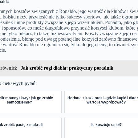
naldo
nych kosztów związanych z Ronaldo, jego wartość dla klubów i świato
 boisku może przynosić nie tylko sukcesy sportowe, ale także ogromne
oszulek i inne produkty związane z jego wizerunkiem. Ponadto, jako 
i sponsorów, co może długofalowo przynosić korzyści klubom, które g
nie tylko piłkarz, to także biznesowy tytan. Koszty związane z jego o
oniesienia, biorąc pod uwagę potencjalne korzyści zarówno finansowe,
e wartość Ronaldo nie ogranicza się tylko do jego ceny; to również sym
cie.
 również
Jak zrobić rogi diabła: praktyczny poradnik
p ciekawych pytań:
ik motocyklowy: jak go zrobić
Herbata z kozieradki - gdzie kupić i dlac
samodzielnie?
warto ją wypróbować?
ak zrobić pastę z makreli
Ile kosztuje osioł?