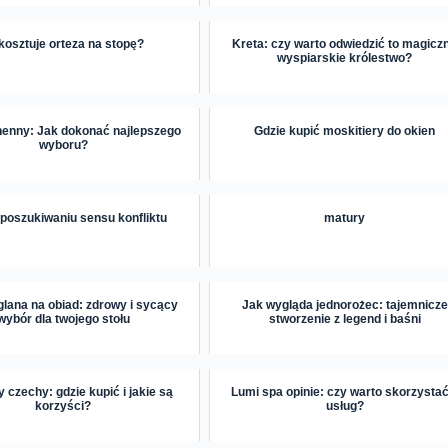
 kosztuje orteza na stopę?
Kreta: czy warto odwiedzić to magicz
wyspiarskie królestwo?
henny: Jak dokonać najlepszego
Gdzie kupić moskitiery do okien
wyboru?
 poszukiwaniu sensu konfliktu
matury
glana na obiad: zdrowy i sycący
Jak wygląda jednorożec: tajemnicze
wybór dla twojego stołu
stworzenie z legend i baśni
y czechy: gdzie kupić i jakie są
Lumi spa opinie: czy warto skorzystać
korzyści?
usług?