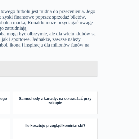
wego futbolu jest trudna do przecenienia. Jego
 zyski finansowe poprzez sprzedaż biletów,
globalna marka, Ronaldo może przyciągać uwagę
o zatrudniają.
sobą mogą być olbrzymie, ale dla wielu klubów są
 jak i sportowe. Jednakże, zawsze należy
bol, ikona i inspiracja dla milionów fanów na
zego
Samochody z kanady: na co uważać przy
zakupie
Ile kosztuje przegląd kominiarski?