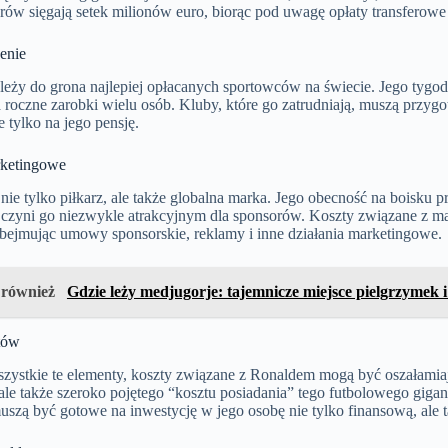
erów sięgają setek milionów euro, biorąc pod uwagę opłaty transfero
enie
leży do grona najlepiej opłacanych sportowców na świecie. Jego tygod
roczne zarobki wielu osób. Kluby, które go zatrudniają, muszą przyg
e tylko na jego pensję.
rketingowe
nie tylko piłkarz, ale także globalna marka. Jego obecność na boisk
o czyni go niezwykle atrakcyjnym dla sponsorów. Koszty związane z m
bejmując umowy sponsorskie, reklamy i inne działania marketingowe.
 również
Gdzie leży medjugorje: tajemnicze miejsce pielgrzymek 
tów
ystkie te elementy, koszty związane z Ronaldem mogą być oszałamiając
 ale także szeroko pojętego “kosztu posiadania” tego futbolowego gigan
uszą być gotowe na inwestycję w jego osobę nie tylko finansową, ale