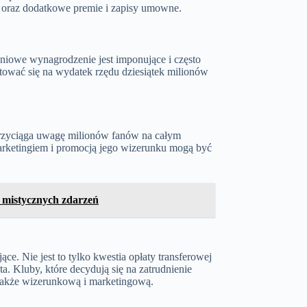
we oraz dodatkowe premie i zapisy umowne.
niowe wynagrodzenie jest imponujące i często
otować się na wydatek rzędu dziesiątek milionów
u przyciąga uwagę milionów fanów na całym
arketingiem i promocją jego wizerunku mogą być
i mistycznych zdarzeń
e. Nie jest to tylko kwestia opłaty transferowej
ta. Kluby, które decydują się na zatrudnienie
 także wizerunkową i marketingową.