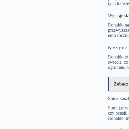
tych transf
Wynagrodz
Ronaldo na
przewyższa 
euro roczni
Koszty ma
Ronaldo to 
świecie, c
ogromne, o
Zobacz
Suma kosz
Sumując wsz
czy pensji,
Ronaldo, m