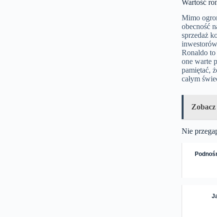
Wartość ro
Mimo ogrom
obecność na
sprzedaż k
inwestorów 
Ronaldo to 
one warte p
pamiętać, ż
całym świe
Zobacz
Nie przega
Podnośn
J