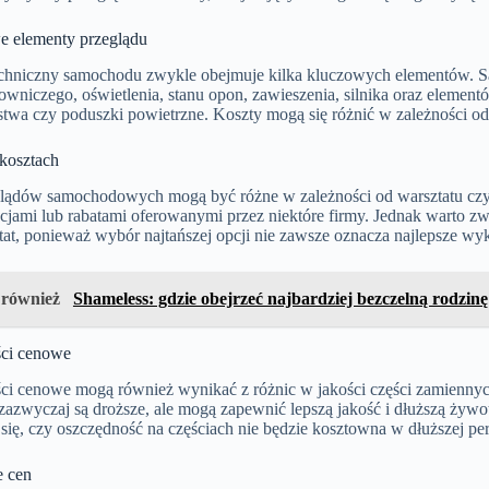
 elementy przeglądu
echniczny samochodu zwykle obejmuje kilka kluczowych elementów. S
owniczego, oświetlenia, stanu opon, zawieszenia, silnika oraz element
stwa czy poduszki powietrzne. Koszty mogą się różnić w zależności od
kosztach
lądów samochodowych mogą być różne w zależności od warsztatu czy s
ocjami lub rabatami oferowanymi przez niektóre firmy. Jednak warto z
at, ponieważ wybór najtańszej opcji nie zawsze oznacza najlepsze wy
 również
Shameless: gdzie obejrzeć najbardziej bezczelną rodzinę
ci cenowe
ci cenowe mogą również wynikać z różnic w jakości części zamiennyc
zazwyczaj są droższe, ale mogą zapewnić lepszą jakość i dłuższą żywo
się, czy oszczędność na częściach nie będzie kosztowna w dłuższej pe
 cen