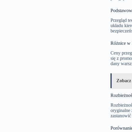
Podstawowe
Przegląd t
układu kier
bezpieczeń
Różnice w 
Ceny przeg
się z prom
dany warszt
Zobacz
Rozbieżnoś
Rozbieżnoś
oryginalne 
zastanowić 
Porównanie