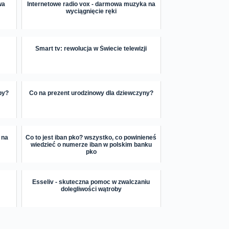
wa
Internetowe radio vox - darmowa muzyka na
wyciągnięcie ręki
Smart tv: rewolucja w Świecie telewizji
by?
Co na prezent urodzinowy dla dziewczyny?
 na
Co to jest iban pko? wszystko, co powinieneś
wiedzieć o numerze iban w polskim banku
pko
Esseliv - skuteczna pomoc w zwalczaniu
dolegliwości wątroby