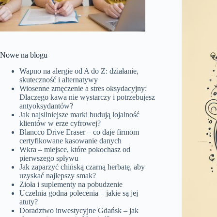
Nowe na blogu
Wapno na alergie od A do Z: działanie,
skuteczność i alternatywy
Wiosenne zmęczenie a stres oksydacyjny:
Dlaczego kawa nie wystarczy i potrzebujesz
antyoksydantów?
Jak najsilniejsze marki budują lojalność
klientów w erze cyfrowej?
Blancco Drive Eraser – co daje firmom
certyfikowane kasowanie danych
Wkra – miejsce, które pokochasz od
pierwszego spływu
Jak zaparzyć chińską czarną herbatę, aby
uzyskać najlepszy smak?
Zioła i suplementy na pobudzenie
Uczelnia godna polecenia – jakie są jej
atuty?
Doradztwo inwestycyjne Gdańsk – jak