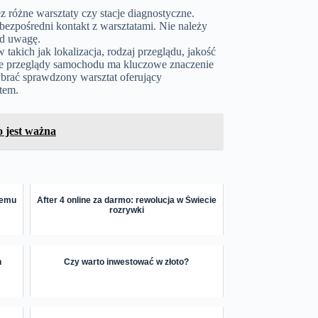
 różne warsztaty czy stacje diagnostyczne.
zpośredni kontakt z warsztatami. Nie należy
od uwagę.
akich jak lokalizacja, rodzaj przeglądu, jakość
arne przeglądy samochodu ma kluczowe znaczenie
ybrać sprawdzony warsztat oferujący
tem.
o jest ważna
temu
After 4 online za darmo: rewolucja w Świecie
rozrywki
h
Czy warto inwestować w złoto?