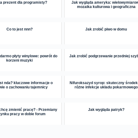
a prezent dla programisty?
Jak wygląda ameryka: wielowymiaro
mozaika kulturowa i geograficzna
Co to jest nnn?
Jak zrobić piwo w domu
darmo płyty winylowe: powrót do
Jak zrobić podgrzewanie przedniej szy
korzeni muzyki
est nda? kluczowe informacje o
Nifuroksazyd syrop: skuteczny środek
ie o zachowaniu tajemnicy
różne infekcje układu pokarmowego
chcę zmienić pracę? - Przemiany
Jak wygląda patryk?
rynku pracy w dobie forum