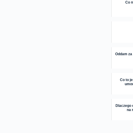
Co n
Oddam za 
Co to j
umow
Dlaczego 
na 