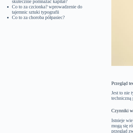
skutecznie pomnażać kapitał?
Co to za czcionka? wprowadzenie do
tajemnic sztuki typografii
Co to za choroba półpasiec?
Przegląd t
Jest to ni
techniczną
Czynniki w
Istnieje wi
mogą się ró
przegląd z