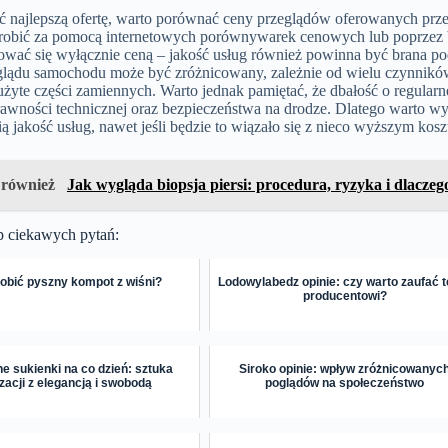
 najlepszą ofertę, warto porównać ceny przeglądów oferowanych przez
robić za pomocą internetowych porównywarek cenowych lub poprzez be
rować się wyłącznie ceną – jakość usług również powinna być brana p
lądu samochodu może być zróżnicowany, zależnie od wielu czynników t
 użyte części zamiennych. Warto jednak pamiętać, że dbałość o regul
rawności technicznej oraz bezpieczeństwa na drodze. Dlatego warto w
 jakość usług, nawet jeśli będzie to wiązało się z nieco wyższym kosz
 również
Jak wygląda biopsja piersi: procedura, ryzyka i dlaczeg
p ciekawych pytań:
robić pyszny kompot z wiśni?
Lodowylabedz opinie: czy warto zaufać 
producentowi?
e sukienki na co dzień: sztuka
Siroko opinie: wpływ zróżnicowanyc
izacji z elegancją i swobodą
poglądów na społeczeństwo