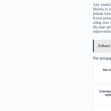
Aby znaleźć
Można to z
jednak kie
Koszt przeg
usług oraz
dla jego sp
odpowiednią
Zobacz
Nie przega
Jak z
Czerwon
styl