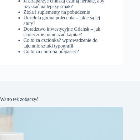
Jak zaparzyć chińską czarną herbatę, aby
uzyskać najlepszy smak?
Zioła i suplementy na pobudzenie
Uczelnia godna polecenia – jakie są jej
atuty?
Doradztwo inwestycyjne Gdańsk – jak
skutecznie pomnażać kapitał?
Co to za czcionka? wprowadzenie do
tajemnic sztuki typografii
Co to za choroba półpasiec?
Warto też zobaczyć