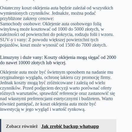
Ostateczny koszt oklejenia auta będzie zależał od wszystkich
wymienionych czynników. Jednakże, można podać
przybliżone zakresy cenowe:
Samochody osobowe: Oklejenie auta osobowego folią
winylową może kosztować od 1000 do 5000 złotych, w
zależności od powierzchni do pokrycia, rodzaju folii i wzoru.
SUV-y i vany: Z powodu większej powierzchni tych
pojazdów, koszt może wynosić od 1500 do 7000 złotych.
Limuzyny i duże vany: Koszty oklejenia mogą sięgać od 2000
do nawet 10000 złotych lub więcej.
Oklejenie auta może być świetnym sposobem na nadanie mu
oryginalnego wyglądu, ochronę lakieru czy promocję firmy.
Jednak koszty mogą być zróżnicowane i zależą od wielu
czynników. Przed podjęciem decyzji warto porównać oferty
różnych warsztatów, sprawdzić referencje oraz zastanowić się
nad własnymi preferencjami estetycznymi i budżetem. Warto
również pamiętać, że koszt oklejenia auta może być
inwestycją w jego wygląd i wartość rynkową.
Zobacz również
Jak zrobić backup whatsapp