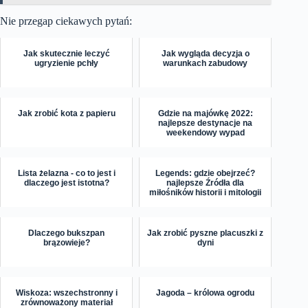
Nie przegap ciekawych pytań:
Jak skutecznie leczyć
Jak wygląda decyzja o
ugryzienie pchły
warunkach zabudowy
Jak zrobić kota z papieru
Gdzie na majówkę 2022:
najlepsze destynacje na
weekendowy wypad
Lista żelazna - co to jest i
Legends: gdzie obejrzeć?
dlaczego jest istotna?
najlepsze Źródła dla
miłośników historii i mitologii
Dlaczego bukszpan
Jak zrobić pyszne placuszki z
brązowieje?
dyni
Wiskoza: wszechstronny i
Jagoda – królowa ogrodu
zrównoważony materiał