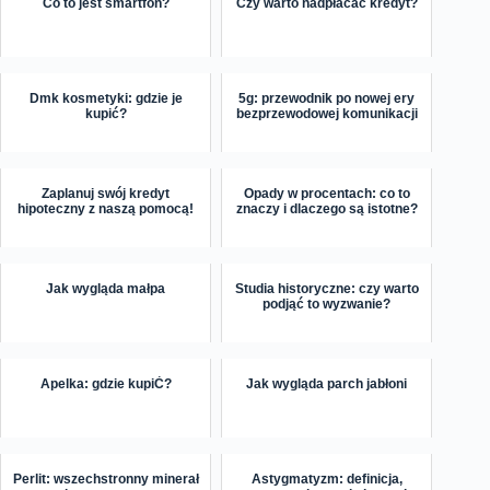
Co to jest smartfon?
Czy warto nadpłacać kredyt?
Dmk kosmetyki: gdzie je
5g: przewodnik po nowej ery
kupić?
bezprzewodowej komunikacji
Zaplanuj swój kredyt
Opady w procentach: co to
hipoteczny z naszą pomocą!
znaczy i dlaczego są istotne?
Jak wygląda małpa
Studia historyczne: czy warto
podjąć to wyzwanie?
Apelka: gdzie kupiĆ?
Jak wygląda parch jabłoni
Perlit: wszechstronny minerał
Astygmatyzm: definicja,