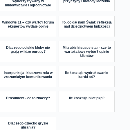
wykorzystywany w
przyczyny i metody leczenia
budownictwie i ogrodnictwie
Windows 11 – czy warto? forum
To, co dał nam Świat: refleksja
ekspertów wydaje opinię
nad dziedzictwem ludzkości
Dlaczego polskie kluby nie
Mitsubishi space star - czy to
grają w lidze europy?
wartościowy wybór? opinie
klientów
Interpunkcja: kluczowa rola w
Ile kosztuje wydrukowanie
zrozumiałym komunikowaniu
kartki a4?
Prosument - co to znaczy?
Ile kosztuje bilet pkp?
Dlaczego dziecko gryzie
ubrania?