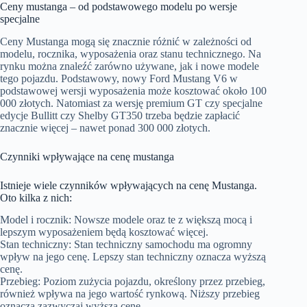
Ceny mustanga – od podstawowego modelu po wersje
specjalne
Ceny Mustanga mogą się znacznie różnić w zależności od
modelu, rocznika, wyposażenia oraz stanu technicznego. Na
rynku można znaleźć zarówno używane, jak i nowe modele
tego pojazdu. Podstawowy, nowy Ford Mustang V6 w
podstawowej wersji wyposażenia może kosztować około 100
000 złotych. Natomiast za wersję premium GT czy specjalne
edycje Bullitt czy Shelby GT350 trzeba będzie zapłacić
znacznie więcej – nawet ponad 300 000 złotych.
Czynniki wpływające na cenę mustanga
Istnieje wiele czynników wpływających na cenę Mustanga.
Oto kilka z nich:
Model i rocznik: Nowsze modele oraz te z większą mocą i
lepszym wyposażeniem będą kosztować więcej.
Stan techniczny: Stan techniczny samochodu ma ogromny
wpływ na jego cenę. Lepszy stan techniczny oznacza wyższą
cenę.
Przebieg: Poziom zużycia pojazdu, określony przez przebieg,
również wpływa na jego wartość rynkową. Niższy przebieg
oznacza zazwyczaj wyższą cenę.