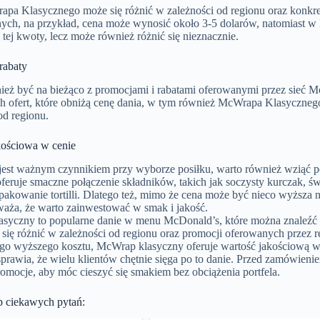
pa Klasycznego może się różnić w zależności od regionu oraz konkr
ych, na przykład, cena może wynosić około 3-5 dolarów, natomiast w 
 tej kwoty, lecz może również różnić się nieznacznie.
rabaty
ież być na bieżąco z promocjami i rabatami oferowanymi przez sieć M
ch ofert, które obniżą cenę dania, w tym również McWrapa Klasycznego
od regionu.
kościowa w cenie
jest ważnym czynnikiem przy wyborze posiłku, warto również wziąć
feruje smaczne połączenie składników, takich jak soczysty kurczak, ś
akowanie tortilli. Dlatego też, mimo że cena może być nieco wyższa 
waża, że warto zainwestować w smak i jakość.
syczny to popularne danie w menu McDonald’s, które można znaleźć w
się różnić w zależności od regionu oraz promocji oferowanych przez 
go wyższego kosztu, McWrap klasyczny oferuje wartość jakościową w
prawia, że wielu klientów chętnie sięga po to danie. Przed zamówieni
omocje, aby móc cieszyć się smakiem bez obciążenia portfela.
p ciekawych pytań: