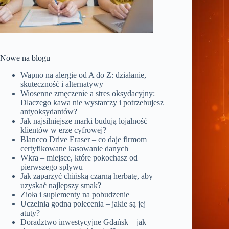
Nowe na blogu
Wapno na alergie od A do Z: działanie,
skuteczność i alternatywy
Wiosenne zmęczenie a stres oksydacyjny:
Dlaczego kawa nie wystarczy i potrzebujesz
antyoksydantów?
Jak najsilniejsze marki budują lojalność
klientów w erze cyfrowej?
Blancco Drive Eraser – co daje firmom
certyfikowane kasowanie danych
Wkra – miejsce, które pokochasz od
pierwszego spływu
Jak zaparzyć chińską czarną herbatę, aby
uzyskać najlepszy smak?
Zioła i suplementy na pobudzenie
Uczelnia godna polecenia – jakie są jej
atuty?
Doradztwo inwestycyjne Gdańsk – jak