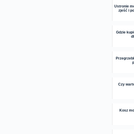
Ustronie m
zjeść i p
Gdzie kup
d
Przegrzebk
Czy warto
Kosz moj