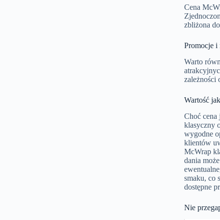
Cena McWra
Zjednoczon
zbliżona do
Promocje i 
Warto równ
atrakcyjny
zależności 
Wartość ja
Choć cena 
klasyczny o
wygodne op
klientów u
McWrap kla
dania może 
ewentualne
smaku, co s
dostępne pr
Nie przega