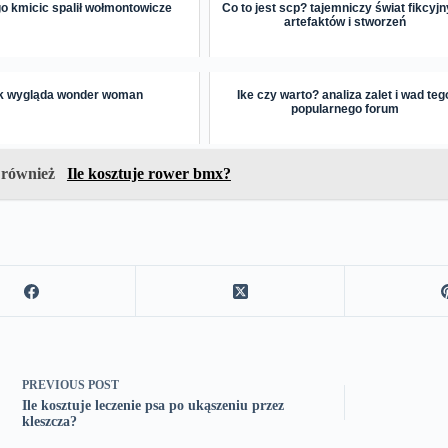
o kmicic spalił wołmontowicze
Co to jest scp? tajemniczy świat fikcyj
artefaktów i stworzeń
k wygląda wonder woman
Ike czy warto? analiza zalet i wad teg
popularnego forum
 również
Ile kosztuje rower bmx?
PREVIOUS
POST
Ile kosztuje leczenie psa po ukąszeniu przez
kleszcza?