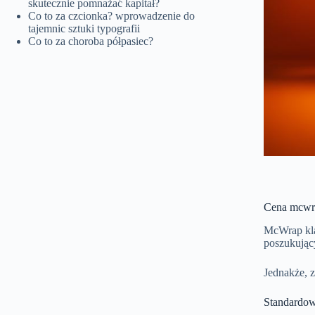
skutecznie pomnażać kapitał?
Co to za czcionka? wprowadzenie do
tajemnic sztuki typografii
Co to za choroba półpasiec?
Cena mcwra
McWrap kla
poszukując
Jednakże, z
Standardow