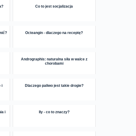
a?
Co to jest socjalizacja
łnić?
Octeangin - dlaczego na receptę?
Andrographis: naturalna siła w walce z
chorobami
 i
Dlaczego paliwo jest takie drogie?
ia i
Ily - co to znaczy?