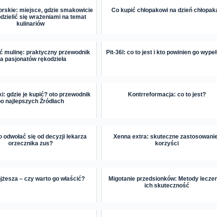
orskie: miejsce, gdzie smakowicie
Co kupić chłopakowi na dzień chłopak
odzielić się wrażeniami na temat
kulinariów
ić mulinę: praktyczny przewodnik
Pit-36l: co to jest i kto powinien go wype
la pasjonatów rękodzieła
i: gdzie je kupić? oto przewodnik
Kontrreformacja: co to jest?
po najlepszych Źródłach
 odwołać się od decyzji lekarza
Xenna extra: skuteczne zastosowanie
orzecznika zus?
korzyści
żesza – czy warto go właścić?
Migotanie przedsionków: Metody leczen
ich skuteczność