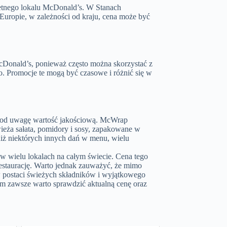
etnego lokalu McDonald’s. W Stanach
Europie, w zależności od kraju, cena może być
cDonald’s, ponieważ często można skorzystać z
. Promocje te mogą być czasowe i różnić się w
 pod uwagę wartość jakościową. McWrap
wieża sałata, pomidory i sosy, zapakowane w
niż niektórych innych dań w menu, wielu
 wielu lokalach na całym świecie. Cena tego
restaurację. Warto jednak zauważyć, że mimo
 postaci świeżych składników i wyjątkowego
em zawsze warto sprawdzić aktualną cenę oraz