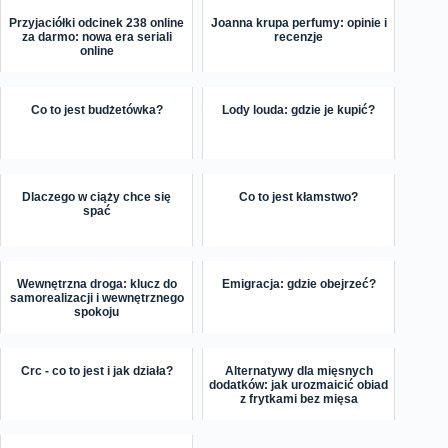
Przyjaciółki odcinek 238 online
Joanna krupa perfumy: opinie i
za darmo: nowa era seriali
recenzje
online
Co to jest budżetówka?
Lody louda: gdzie je kupić?
Dlaczego w ciąży chce się
Co to jest kłamstwo?
spać
Wewnętrzna droga: klucz do
Emigracja: gdzie obejrzeć?
samorealizacji i wewnętrznego
spokoju
Crc - co to jest i jak działa?
Alternatywy dla mięsnych
dodatków: jak urozmaicić obiad
z frytkami bez mięsa