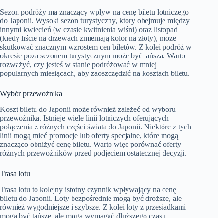
Sezon podróży ma znaczący wpływ na cenę biletu lotniczego
do Japonii. Wysoki sezon turystyczny, który obejmuje między
innymi kwiecień (w czasie kwitnienia wiśni) oraz listopad
(kiedy liście na drzewach zmieniają kolor na złoty), może
skutkować znacznym wzrostem cen biletów. Z kolei podróż w
okresie poza sezonem turystycznym może być tańsza. Warto
rozważyć, czy jesteś w stanie podróżować w mniej
popularnych miesiącach, aby zaoszczędzić na kosztach biletu.
Wybór przewoźnika
Koszt biletu do Japonii może również zależeć od wyboru
przewoźnika. Istnieje wiele linii lotniczych oferujących
połączenia z różnych części świata do Japonii. Niektóre z tych
linii mogą mieć promocje lub oferty specjalne, które mogą
znacząco obniżyć cenę biletu. Warto więc porównać oferty
różnych przewoźników przed podjęciem ostatecznej decyzji.
Trasa lotu
Trasa lotu to kolejny istotny czynnik wpływający na cenę
biletu do Japonii. Loty bezpośrednie mogą być droższe, ale
również wygodniejsze i szybsze. Z kolei loty z przesiadkami
mogą być tańsze, ale mogą wymagać dłuższego czasu