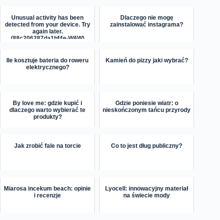
Unusual activity has been
Dlaczego nie mogę
detected from your device. Try
zainstalować instagrama?
again later.
(88c206287da1bf4e-WAW)
Ile kosztuje bateria do roweru
Kamień do pizzy jaki wybrać?
elektrycznego?
By love me: gdzie kupić i
Gdzie poniesie wiatr: o
dlaczego warto wybierać te
nieskończonym tańcu przyrody
produkty?
Jak zrobić fale na torcie
Co to jest dług publiczny?
Miarosa incekum beach: opinie
Lyocell: innowacyjny materiał
i recenzje
na świecie mody