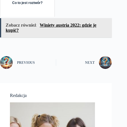
Co to jest roztwór?
Zobacz również
Winiety austria 2022: gdzie je
kupić?
PREVIOUS
NEXT
Redakcja