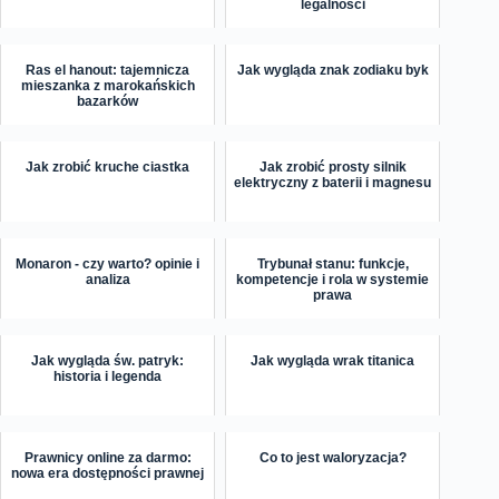
legalności
Ras el hanout: tajemnicza
Jak wygląda znak zodiaku byk
mieszanka z marokańskich
bazarków
Jak zrobić kruche ciastka
Jak zrobić prosty silnik
elektryczny z baterii i magnesu
Monaron - czy warto? opinie i
Trybunał stanu: funkcje,
analiza
kompetencje i rola w systemie
prawa
Jak wygląda św. patryk:
Jak wygląda wrak titanica
historia i legenda
Prawnicy online za darmo:
Co to jest waloryzacja?
nowa era dostępności prawnej