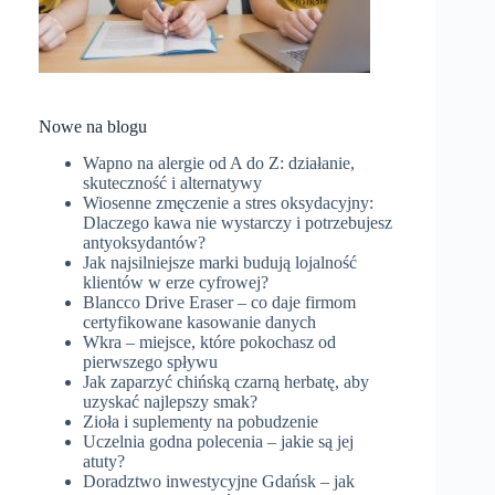
Nowe na blogu
Wapno na alergie od A do Z: działanie,
skuteczność i alternatywy
Wiosenne zmęczenie a stres oksydacyjny:
Dlaczego kawa nie wystarczy i potrzebujesz
antyoksydantów?
Jak najsilniejsze marki budują lojalność
klientów w erze cyfrowej?
Blancco Drive Eraser – co daje firmom
certyfikowane kasowanie danych
Wkra – miejsce, które pokochasz od
pierwszego spływu
Jak zaparzyć chińską czarną herbatę, aby
uzyskać najlepszy smak?
Zioła i suplementy na pobudzenie
Uczelnia godna polecenia – jakie są jej
atuty?
Doradztwo inwestycyjne Gdańsk – jak