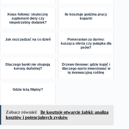
Kwas foliowy: skuteczny
Ile kosztuje godzina pracy
suplement diety czy
koparki
niepotrzebny dodatek?
Jak oszczędzać na co dzień
Pomeranian za darmo:
kusząca oferta czy pułapka dla
psów?
Dlaczego banki nie skupują
Drzewo tlenowe: gdzie kupić i
korony duńskiej?
dlaczego warto inwestować w
tę innowacyjną roślinę
Gdzie leżą filipiny?
Zobacz również
Ile kosztuje otwarcie żabki: analiza
kosztów i potencjalnych zysków