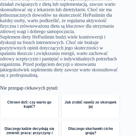
działań związanych z dietą lub suplementacją, zawsze warto
skonsultować się z lekarzem lub dietetykiem. Choć nie ma
jednoznacznych dowodów na skuteczność HePaslimin dla
każdej osoby, warto podkreślić, że regularna aktywność
fizyczna i zrównoważona dieta są kluczowe dla utrzymania
zdrowej wagi i dobrego samopoczucia.
Suplement diety HePaslimin budzi wiele kontrowersji i
dyskusji na forach internetowych. Choć nie brakuje
pozytywnych opinii dotyczących jego skuteczności w
spalaniu tłuszczu i zwiększaniu energii, warto zachować
zdrowy sceptycyzm i pamiętać o indywidualnych potrzebach
organizmu. Przed podjęciem decyzji o stosowaniu
jakiegokolwiek suplementu diety zawsze warto skonsultować
się z profesjonalistą.
Nie przegap ciekawych pytań:
Citroen ds5: czy warto go
Jak zrobić nawóz ze skorupek
kupić?
jaj
Dlaczego ludzie decydują się
Dlaczego słuchawki cicho
zmienić pracę: przyczyny i
grają?