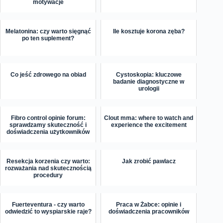
motywacje
Melatonina: czy warto sięgnąć
Ile kosztuje korona zęba?
po ten suplement?
Co jeść zdrowego na obiad
Cystoskopia: kluczowe
badanie diagnostyczne w
urologii
Fibro control opinie forum:
Clout mma: where to watch and
sprawdzamy skuteczność i
experience the excitement
doświadczenia użytkowników
Resekcja korzenia czy warto:
Jak zrobić pawlacz
rozważania nad skutecznością
procedury
Fuerteventura - czy warto
Praca w Żabce: opinie i
odwiedzić to wyspiarskie raje?
doświadczenia pracowników