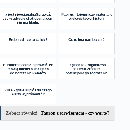
a jest nieosiągalnaSprawdź,
Papirus - tajemniczy materiał o
czy w adresie chat.openai.com
wielowiekowej historii
nie ma błędu.
Erdomed - co to za lek?
Co to jest patriotyzm?
Euroflorist opinie: sprawdź, co
Legionella - zagadkowa
mówią klienci o usługach
bakteria Źródłem
dostarczania kwiatów
potencjalnego zagrożenia
Vuse - gdzie kupić i dlaczego
warto wypróbować?
Zobacz również
Tauron z serwisantem - czy warto?