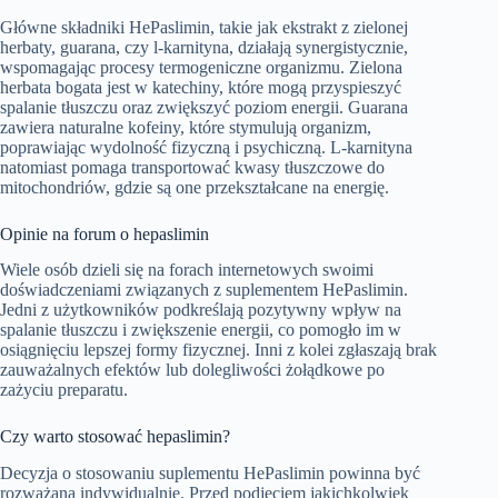
Główne składniki HePaslimin, takie jak ekstrakt z zielonej
herbaty, guarana, czy l-karnityna, działają synergistycznie,
wspomagając procesy termogeniczne organizmu. Zielona
herbata bogata jest w katechiny, które mogą przyspieszyć
spalanie tłuszczu oraz zwiększyć poziom energii. Guarana
zawiera naturalne kofeiny, które stymulują organizm,
poprawiając wydolność fizyczną i psychiczną. L-karnityna
natomiast pomaga transportować kwasy tłuszczowe do
mitochondriów, gdzie są one przekształcane na energię.
Opinie na forum o hepaslimin
Wiele osób dzieli się na forach internetowych swoimi
doświadczeniami związanych z suplementem HePaslimin.
Jedni z użytkowników podkreślają pozytywny wpływ na
spalanie tłuszczu i zwiększenie energii, co pomogło im w
osiągnięciu lepszej formy fizycznej. Inni z kolei zgłaszają brak
zauważalnych efektów lub dolegliwości żołądkowe po
zażyciu preparatu.
Czy warto stosować hepaslimin?
Decyzja o stosowaniu suplementu HePaslimin powinna być
rozważana indywidualnie. Przed podjęciem jakichkolwiek