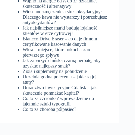
Wapno na alergie od A do Z: działanie,
skuteczność i alternatywy
Wiosenne zmęczenie a stres oksydacyjny:
Dlaczego kawa nie wystarczy i potrzebujesz
antyoksydantów?
Jak najsilniejsze marki budują lojalność
klientów w erze cyfrowej?
Blancco Drive Eraser – co daje firmom
certyfikowane kasowanie danych
Wkra – miejsce, które pokochasz od
pierwszego spływu
Jak zaparzyć chińską czarną herbatę, aby
uzyskać najlepszy smak?
Zioła i suplementy na pobudzenie
Uczelnia godna polecenia – jakie są jej
atuty?
Doradztwo inwestycyjne Gdańsk – jak
skutecznie pomnażać kapitał?
Co to za czcionka? wprowadzenie do
tajemnic sztuki typografii
Co to za choroba półpasiec?