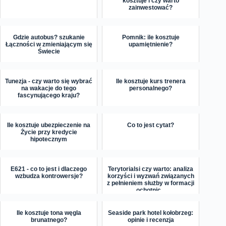
kosztuje i czy warto
zainwestować?
Gdzie autobus? szukanie
Pomnik: ile kosztuje
Łączności w zmieniającym się
upamiętnienie?
Świecie
Tunezja - czy warto się wybrać
Ile kosztuje kurs trenera
na wakacje do tego
personalnego?
fascynującego kraju?
Ile kosztuje ubezpieczenie na
Co to jest cytat?
Życie przy kredycie
hipotecznym
E621 - co to jest i dlaczego
Terytorialsi czy warto: analiza
wzbudza kontrowersje?
korzyści i wyzwań związanych
z pełnieniem służby w formacji
ochotnic...
Ile kosztuje tona węgla
Seaside park hotel kołobrzeg:
brunatnego?
opinie i recenzja