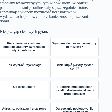
emocjami towarzyszącymi tym widowiskom. W obliczu
pandemii, transmisje online stały się szczególnie istotne,
zapewniając widzom możliwość uczestnictwa w
wydarzeniach sportowych bez konieczności opuszczania
domu.
Nie przegap ciekawych pytań:
Pierścionki na co dzień:
Wymiana do usa za darmo: czy
subtelne akcenty wyrażające
to możliwe?
styl i osobowość
Jak Wybrać Psychologa
Gdzie kupić plastry systen
conti?
Co to jest kalif?
Recenzja multident piotr
trafidło: doskonała jakość i
profesjonalizm
Adres ip: podstawy i znaczenie
Ogrzewanie podłogowe: ile