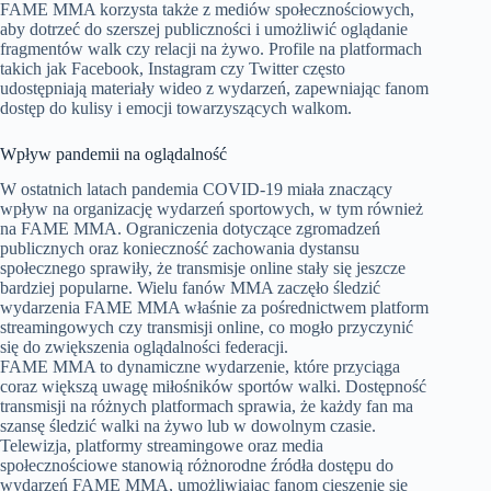
FAME MMA korzysta także z mediów społecznościowych,
aby dotrzeć do szerszej publiczności i umożliwić oglądanie
fragmentów walk czy relacji na żywo. Profile na platformach
takich jak Facebook, Instagram czy Twitter często
udostępniają materiały wideo z wydarzeń, zapewniając fanom
dostęp do kulisy i emocji towarzyszących walkom.
Wpływ pandemii na oglądalność
W ostatnich latach pandemia COVID-19 miała znaczący
wpływ na organizację wydarzeń sportowych, w tym również
na FAME MMA. Ograniczenia dotyczące zgromadzeń
publicznych oraz konieczność zachowania dystansu
społecznego sprawiły, że transmisje online stały się jeszcze
bardziej popularne. Wielu fanów MMA zaczęło śledzić
wydarzenia FAME MMA właśnie za pośrednictwem platform
streamingowych czy transmisji online, co mogło przyczynić
się do zwiększenia oglądalności federacji.
FAME MMA to dynamiczne wydarzenie, które przyciąga
coraz większą uwagę miłośników sportów walki. Dostępność
transmisji na różnych platformach sprawia, że każdy fan ma
szansę śledzić walki na żywo lub w dowolnym czasie.
Telewizja, platformy streamingowe oraz media
społecznościowe stanowią różnorodne źródła dostępu do
wydarzeń FAME MMA, umożliwiając fanom cieszenie się