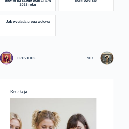
powrót na scenę teatralną w
kontrowersje
2023 roku
Jak wygląda pręga wołowa
PREVIOUS
NEXT
Redakcja