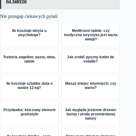
na talerzu
Nie przegap ciekawych pytań:
Ile kosztuje wizyta u
Meditravel opinie: czy
psychologa?
medyczna turystyka jest warta
uwagi?
Trattoria angelino: pasta, wino,
Jak zrobić pyszny kotlet de
opinie
volaille?
Ile kosztuje sztabka złota o
Masaż miejsc intymnych: czy
wadze 12 kg?
warto?
Przydawka: kluczowy element
Jak wygląda jesienne drzewo:
gramatyki
barwy i uroda przemienianej
natury