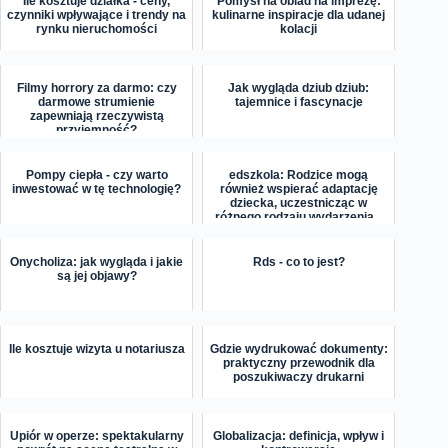
Ile kosztuje działka - ceny,
Pomysł na obiad na imprezę:
czynniki wpływające i trendy na
kulinarne inspiracje dla udanej
rynku nieruchomości
kolacji
Filmy horrory za darmo: czy
Jak wygląda dziub dziub:
darmowe strumienie
tajemnice i fascynacje
zapewniają rzeczywistą
przyjemność?
Pompy ciepła - czy warto
edszkola: Rodzice mogą
inwestować w tę technologię?
również wspierać adaptację
dziecka, uczestnicząc w
różnego rodzaju wydarzenia...
Onycholiza: jak wygląda i jakie
Rds - co to jest?
są jej objawy?
Ile kosztuje wizyta u notariusza
Gdzie wydrukować dokumenty:
praktyczny przewodnik dla
poszukiwaczy drukarni
Upiór w operze: spektakularny
Globalizacja: definicja, wpływ i