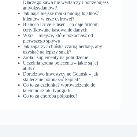
Dlaczego kawa nie wystarczy i potrzebujesz
antyoksydantów?
Jak najsilniejsze marki budują lojalność
klientów w erze cyfrowej?
Blancco Drive Eraser – co daje firmom
certyfikowane kasowanie danych
Wkra – miejsce, które pokochasz od
pierwszego spływu
Jak zaparzyć chińską czarną herbatę, aby
uzyskać najlepszy smak?
Zioła i suplementy na pobudzenie
Uczelnia godna polecenia – jakie są jej
atuty?
Doradztwo inwestycyjne Gdańsk – jak
skutecznie pomnażać kapitał?
Co to za czcionka? wprowadzenie do
tajemnic sztuki typografii
Co to za choroba półpasiec?