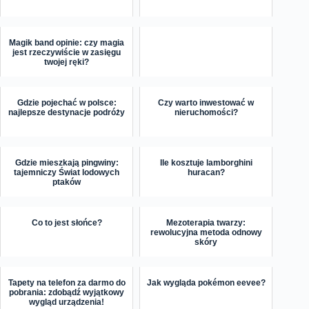
Magik band opinie: czy magia
jest rzeczywiście w zasięgu
twojej ręki?
Gdzie pojechać w polsce:
Czy warto inwestować w
najlepsze destynacje podróży
nieruchomości?
Gdzie mieszkają pingwiny:
Ile kosztuje lamborghini
tajemniczy Świat lodowych
huracan?
ptaków
Co to jest słońce?
Mezoterapia twarzy:
rewolucyjna metoda odnowy
skóry
Tapety na telefon za darmo do
Jak wygląda pokémon eevee?
pobrania: zdobądź wyjątkowy
wygląd urządzenia!