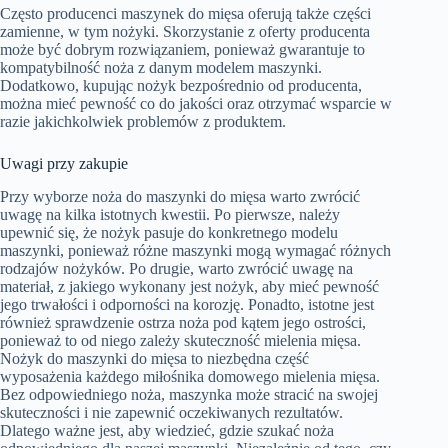
Często producenci maszynek do mięsa oferują także części
zamienne, w tym nożyki. Skorzystanie z oferty producenta
może być dobrym rozwiązaniem, ponieważ gwarantuje to
kompatybilność noża z danym modelem maszynki.
Dodatkowo, kupując nożyk bezpośrednio od producenta,
można mieć pewność co do jakości oraz otrzymać wsparcie w
razie jakichkolwiek problemów z produktem.
Uwagi przy zakupie
Przy wyborze noża do maszynki do mięsa warto zwrócić
uwagę na kilka istotnych kwestii. Po pierwsze, należy
upewnić się, że nożyk pasuje do konkretnego modelu
maszynki, ponieważ różne maszynki mogą wymagać różnych
rodzajów nożyków. Po drugie, warto zwrócić uwagę na
materiał, z jakiego wykonany jest nożyk, aby mieć pewność
jego trwałości i odporności na korozję. Ponadto, istotne jest
również sprawdzenie ostrza noża pod kątem jego ostrości,
ponieważ to od niego zależy skuteczność mielenia mięsa.
Nożyk do maszynki do mięsa to niezbędna część
wyposażenia każdego miłośnika domowego mielenia mięsa.
Bez odpowiedniego noża, maszynka może stracić na swojej
skuteczności i nie zapewnić oczekiwanych rezultatów.
Dlatego ważne jest, aby wiedzieć, gdzie szukać noża