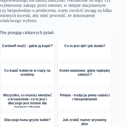
odpowiedniego dla naszej maszynki. Niezależnie od tego, czy
wybierzemy zakupy przez internet, w sklepie stacjonarnym
czy bezpośrednio u producenta, warto zwrócić uwagę na kilka
istotnych kwestii, aby mieć pewność, że dokonujemy
właściwego wyboru.
Nie przegap ciekawych pytań:
Cortineff maść - gdzie ją kupić?
Co to jest dpf i jak działa?
Co kupić kobiecie w ciąży na
Konto walutowe: gdzie najlepiej
urodziny
założyć?
Wszystko, co musisz wiedzieć
Piniata - tradycja pełna radości
o kreatyninie: co to jest i
i niespodzianek
dlaczego jest istotne dla
twojego zdrowia
Dlaczego kuna gryzie kable?
Jak zrobić numer prywatny
plus