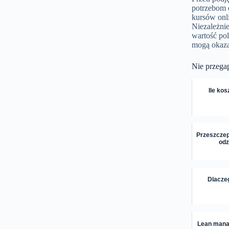
potrzebom d
kursów onli
Niezależni
wartość pol
mogą okazać
Nie przega
Ile ko
Przeszczep
odz
Dlaczeg
Lean mana