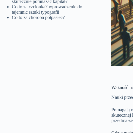
skutecznie pomnażać kapitał?
Co to za czcionka? wprowadzenie do
tajemnic sztuki typografii
Co to za choroba półpasiec?
Ważność na
Nauki prze
Pomagają o
skutecznej 
przedmałże
Gdzie możn