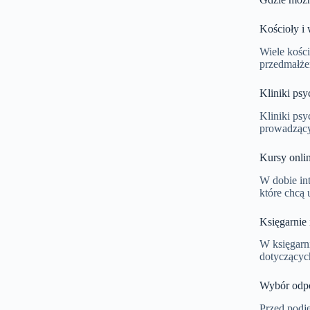
Kościoły i 
Wiele kośc
przedmałże
Kliniki psy
Kliniki psy
prowadzący
Kursy onli
W dobie int
które chcą 
Księgarnie
W księgarn
dotyczących
Wybór odpo
Przed podję