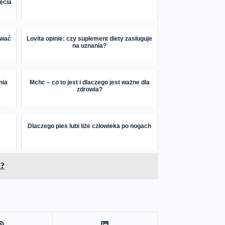
ięcia
ować
Lovita opinie: czy suplement diety zasługuje
na uznania?
nia
Mchc – co to jest i dlaczego jest ważne dla
zdrowia?
Dlaczego pies lubi liże człowieka po nogach
a?