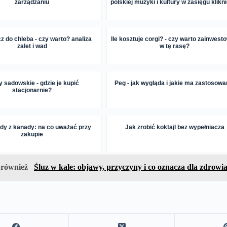
zarządzaniu
polskiej muzyki i kultury w zasięgu klikn
 do chleba - czy warto? analiza
Ile kosztuje corgi? - czy warto zainwest
zalet i wad
w tę rasę?
 sadowskie - gdzie je kupić
Peg - jak wygląda i jakie ma zastosowa
stacjonarnie?
y z kanady: na co uważać przy
Jak zrobić koktajl bez wypełniacza
zakupie
 również
Śluz w kale: objawy, przyczyny i co oznacza dla zdrowi