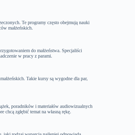
rzeczonych. Te programy często obejmują nauki
ców małżeńskich.
 przygotowaniem do małżeństwa. Specjaliści
adczenie w pracy z parami.
edmałżeńskich. Takie kursy są wygodne dla par,
iążek, poradników i materiałów audiowizualnych
re chcą zgłębić temat na własną rękę.
, jaki rodzaj wsparcia najlepiej odpowiada