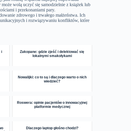
y może wolą uczyć się samodzielnie z książek lub
tościami i przekonaniami pary.
dowanie zdrowego i trwałego małżeństwa. Ich
munikacyjnych i rozwiązywaniu konfliktów, które
 i
Zakopane: gdzie zjeść i delektować się
lokalnymi smakołykami
Nowalijki: co to są i dlaczego warto o nich
wiedzieć?
Roswera: opinie pacjentów o innowacyjnej
platformie medycznej
wo
Dlaczego laptop głośno chodzi?