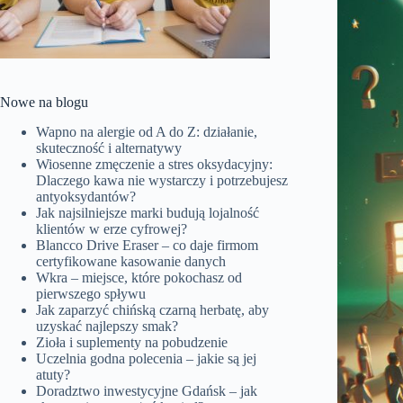
Nowe na blogu
Wapno na alergie od A do Z: działanie,
skuteczność i alternatywy
Wiosenne zmęczenie a stres oksydacyjny:
Dlaczego kawa nie wystarczy i potrzebujesz
antyoksydantów?
Jak najsilniejsze marki budują lojalność
klientów w erze cyfrowej?
Blancco Drive Eraser – co daje firmom
certyfikowane kasowanie danych
Wkra – miejsce, które pokochasz od
pierwszego spływu
Jak zaparzyć chińską czarną herbatę, aby
uzyskać najlepszy smak?
Zioła i suplementy na pobudzenie
Uczelnia godna polecenia – jakie są jej
atuty?
Doradztwo inwestycyjne Gdańsk – jak