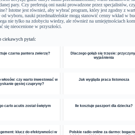
anej pary. Czy preferują oni nauki prowadzone przez specjalistów, cz
ne? Istotne jest również, aby wybrać program, który jest zgodny z war
e od wyboru, nauki przedmałżeńskie mogą stanowić cenny wkład w bu
ega nie tylko na zdobyciu wiedzy, ale również na umiejętnościach ko
 się nieocenione w przyszłości.
p ciekawych pytań:
sztuje czarna pantera zwierzę?
Dlaczego gołąb się trzęsie: przyczyny
wyjaśnienia
 włosów: czy warto inwestować w
Jak wygląda praca listonosza
yskanie gęstej czupryny?
o carlo acutis został świętym
Ile kosztuje paszport dla dziecka?
gement: klucz do efektywności w
Polskie radio online za darmo: bogact