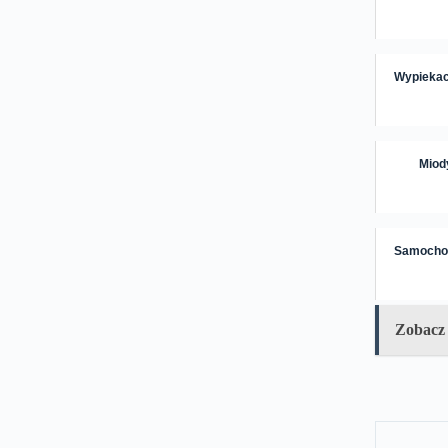
Wypiekacz
Miody
Samochod
Zobacz