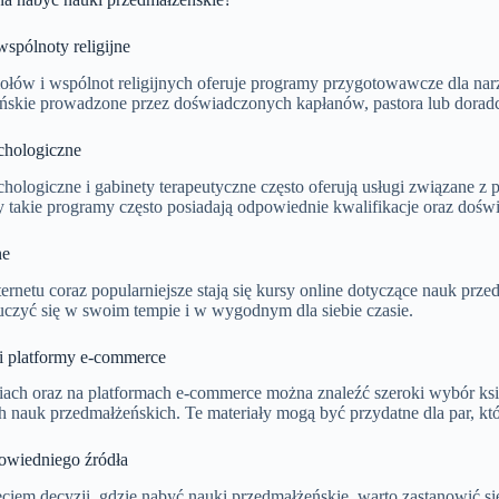
wspólnoty religijne
iołów i wspólnot religijnych oferuje programy przygotowawcze dla na
ńskie prowadzone przez doświadczonych kapłanów, pastora lub dorad
chologiczne
chologiczne i gabinety terapeutyczne często oferują usługi związane z
 takie programy często posiadają odpowiednie kwalifikacje oraz doświ
ne
ernetu coraz popularniejsze stają się kursy online dotyczące nauk prz
uczyć się w swoim tempie i w wygodnym dla siebie czasie.
 i platformy e-commerce
iach oraz na platformach e-commerce można znaleźć szeroki wybór ks
 nauk przedmałżeńskich. Te materiały mogą być przydatne dla par, któ
wiedniego źródła
ciem decyzji, gdzie nabyć nauki przedmałżeńskie, warto zastanowić się