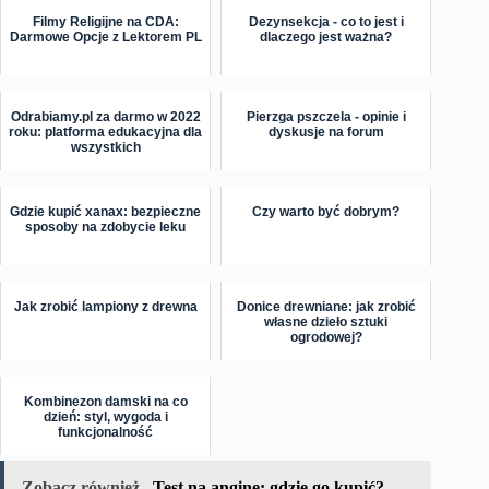
Filmy Religijne na CDA:
Dezynsekcja - co to jest i
Darmowe Opcje z Lektorem PL
dlaczego jest ważna?
Odrabiamy.pl za darmo w 2022
Pierzga pszczela - opinie i
roku: platforma edukacyjna dla
dyskusje na forum
wszystkich
Gdzie kupić xanax: bezpieczne
Czy warto być dobrym?
sposoby na zdobycie leku
Jak zrobić lampiony z drewna
Donice drewniane: jak zrobić
własne dzieło sztuki
ogrodowej?
Kombinezon damski na co
dzień: styl, wygoda i
funkcjonalność
Zobacz również
Test na anginę: gdzie go kupić?