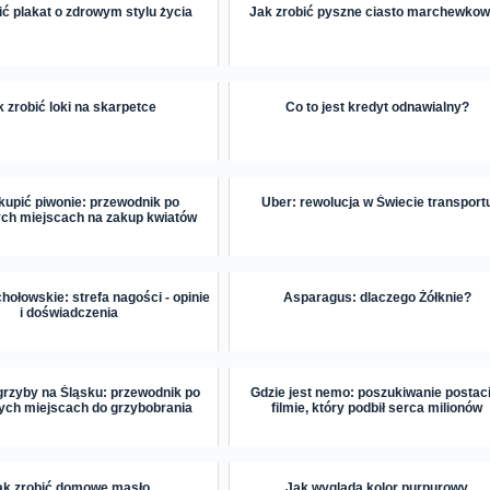
ić plakat o zdrowym stylu życia
Jak zrobić pyszne ciasto marchewko
k zrobić loki na skarpetce
Co to jest kredyt odnawialny?
kupić piwonie: przewodnik po
Uber: rewolucja w Świecie transport
ych miejscach na zakup kwiatów
ołowskie: strefa nagości - opinie
Asparagus: dlaczego Żółknie?
i doświadczenia
grzyby na Śląsku: przewodnik po
Gdzie jest nemo: poszukiwanie postac
ych miejscach do grzybobrania
filmie, który podbił serca milionów
ak zrobić domowe masło
Jak wygląda kolor purpurowy