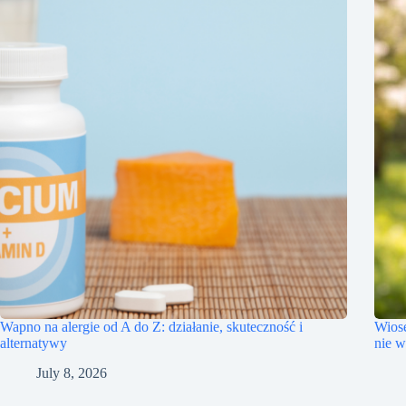
Wapno na alergie od A do Z: działanie, skuteczność i
Wiose
alternatywy
nie w
July 8, 2026