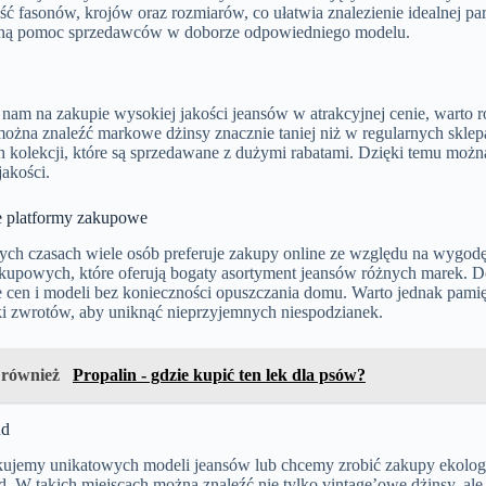
ć fasonów, krojów oraz rozmiarów, co ułatwia znalezienie idealnej pa
lną pomoc sprzedawców w doborze odpowiedniego modelu.
y nam na zakupie wysokiej jakości jeansów w atrakcyjnej cenie, warto
ożna znaleźć markowe dżinsy znacznie taniej niż w regularnych sklepa
 kolekcji, które są sprzedawane z dużymi rabatami. Dzięki temu można
jakości.
e platformy zakupowe
ych czasach wiele osób preferuje zakupy online ze względu na wygodę 
akupowych, które oferują bogaty asortyment jeansów różnych marek. 
 cen i modeli bez konieczności opuszczania domu. Warto jednak pami
yki zwrotów, aby uniknąć nieprzyjemnych niespodzianek.
 również
Propalin - gdzie kupić ten lek dla psów?
nd
ukujemy unikatowych modeli jeansów lub chcemy zrobić zakupy ekolo
. W takich miejscach można znaleźć nie tylko vintage’owe dżinsy, ale