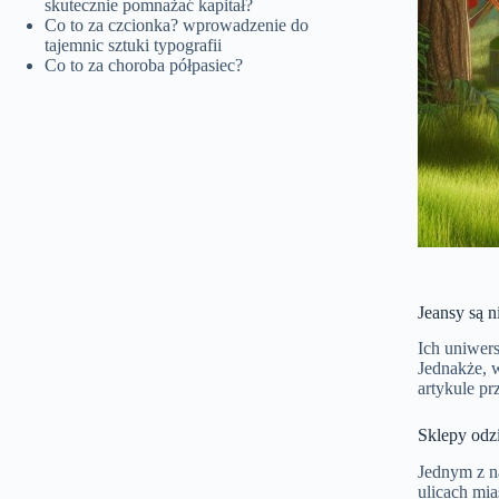
skutecznie pomnażać kapitał?
Co to za czcionka? wprowadzenie do
tajemnic sztuki typografii
Co to za choroba półpasiec?
Jeansy są 
Ich uniwers
Jednakże, 
artykule pr
Sklepy odz
Jednym z n
ulicach mi