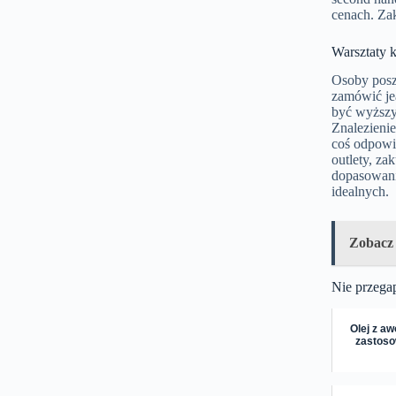
cenach. Za
Warsztaty 
Osoby posz
zamówić je
być wyższy
Znalezieni
coś odpowie
outlety, za
dopasowanie
idealnych.
Zobacz
Nie przega
Olej z aw
zastoso