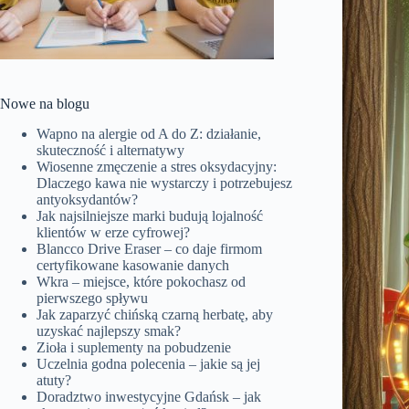
Nowe na blogu
Wapno na alergie od A do Z: działanie,
skuteczność i alternatywy
Wiosenne zmęczenie a stres oksydacyjny:
Dlaczego kawa nie wystarczy i potrzebujesz
antyoksydantów?
Jak najsilniejsze marki budują lojalność
klientów w erze cyfrowej?
Blancco Drive Eraser – co daje firmom
certyfikowane kasowanie danych
Wkra – miejsce, które pokochasz od
pierwszego spływu
Jak zaparzyć chińską czarną herbatę, aby
uzyskać najlepszy smak?
Zioła i suplementy na pobudzenie
Uczelnia godna polecenia – jakie są jej
atuty?
Doradztwo inwestycyjne Gdańsk – jak