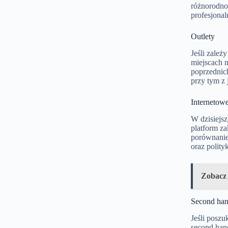
różnorodnoś
profesjona
Outlety
Jeśli zależ
miejscach m
poprzednich
przy tym z 
Internetow
W dzisiejsz
platform z
porównanie
oraz polit
Zobacz
Second ha
Jeśli posz
second hand