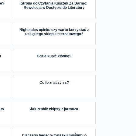
we?
Strona do Czytania Książek Za Darmo:
Rewolucja w Dostępie do Literatury
Nightsales opinie: czy warto korzystać z
usług tego sklepu internetowego?
u
Gdzie kupić kłódkę?
Co to znaczy ss?
i w
Jak zrobić chipsy z jarmużu
Dlaczego będąc w związku myślimy o