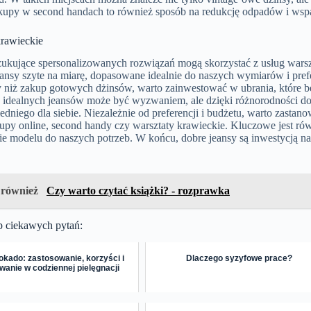
kupy w second handach to również sposób na redukcję odpadów i ws
krawieckie
ukujące spersonalizowanych rozwiązań mogą skorzystać z usług wars
ansy szyte na miarę, dopasowane idealnie do naszych wymiarów i pref
 niż zakup gotowych dżinsów, warto zainwestować w ubrania, które będ
e idealnych jeansów może być wyzwaniem, ale dzięki różnorodności d
dniego dla siebie. Niezależnie od preferencji i budżetu, warto zastano
kupy online, second handy czy warsztaty krawieckie. Kluczowe jest ró
 modelu do naszych potrzeb. W końcu, dobre jeansy są inwestycją na l
 również
Czy warto czytać książki? - rozprawka
p ciekawych pytań:
okado: zastosowanie, korzyści i
Dlaczego syzyfowe prace?
wanie w codziennej pielęgnacji