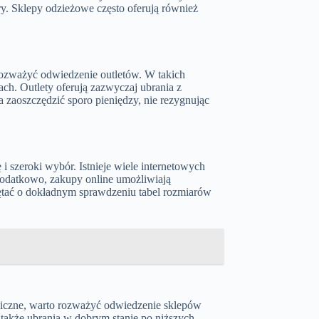
ry. Sklepy odzieżowe często oferują również
 rozważyć odwiedzenie outletów. W takich
ch. Outlety oferują zazwyczaj ubrania z
 zaoszczędzić sporo pieniędzy, nie rezygnując
i szeroki wybór. Istnieje wiele internetowych
Dodatkowo, zakupy online umożliwiają
ętać o dokładnym sprawdzeniu tabel rozmiarów
giczne, warto rozważyć odwiedzenie sklepów
 także ubrania w dobrym stanie po niższych