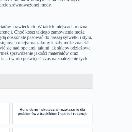
parcie zrównoważonej mody.
ztatów krawieckich. W takich miejscach można
erencji. Choć koszt takiego zamówienia może
ą doskonale pasować do naszej sylwetki i stylu.
ostępnych miejsc na zakupy każdy może znaleźć
wić się nad opcjami, takimi jak sklepy odzieżowe,
wnież sprawdzenie jakości materiałów oraz
ata i warto poświęcić czas na znalezienie tych
Acne derm - skuteczne rozwiązanie dla
problemów z trądzikiem? opinie i recenzje