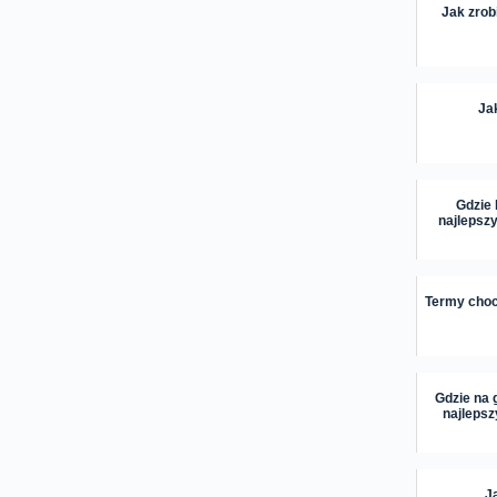
Jak zrob
Ja
Gdzie 
najlepsz
Termy choch
Gdzie na 
najlepsz
J