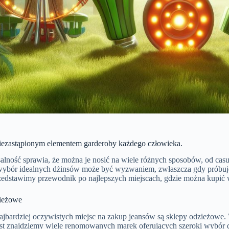
niezastąpionym elementem garderoby każdego człowieka.
alność sprawia, że można je nosić na wiele różnych sposobów, od casua
wybór idealnych dżinsów może być wyzwaniem, zwłaszcza gdy próbuje
zedstawimy przewodnik po najlepszych miejscach, gdzie można kupić w
ieżowe
ajbardziej oczywistych miejsc na zakup jeansów są sklepy odzieżowe
ast znajdziemy wiele renomowanych marek oferujących szeroki wybór 