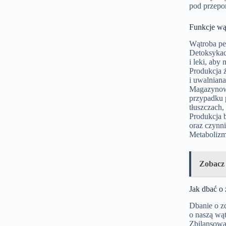
pod przepon
Funkcje wą
Wątroba peł
Detoksykac
i leki, aby
Produkcja 
i uwalniana
Magazynowa
przypadku 
tłuszczach,
Produkcja b
oraz czynni
Metabolizm
Zobacz
Jak dbać o
Dbanie o z
o naszą wąt
Zbilansowa