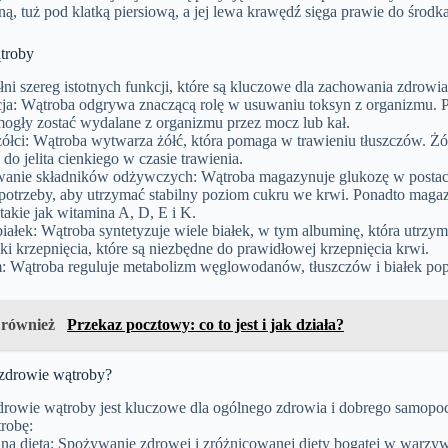
ą, tuż pod klatką piersiową, a jej lewa krawędź sięga prawie do środka
troby
ni szereg istotnych funkcji, które są kluczowe dla zachowania zdrowia 
ja: Wątroba odgrywa znaczącą rolę w usuwaniu toksyn z organizmu. Prz
 mogły zostać wydalane z organizmu przez mocz lub kał.
żółci: Wątroba wytwarza żółć, która pomaga w trawieniu tłuszczów. 
 do jelita cienkiego w czasie trawienia.
nie składników odżywczych: Wątroba magazynuje glukozę w postaci g
potrzeby, aby utrzymać stabilny poziom cukru we krwi. Ponadto maga
 takie jak witamina A, D, E i K.
iałek: Wątroba syntetyzuje wiele białek, w tym albuminę, która utrz
ki krzepnięcia, które są niezbędne do prawidłowej krzepnięcia krwi.
: Wątroba reguluje metabolizm węglowodanów, tłuszczów i białek popr
 również
Przekaz pocztowy: co to jest i jak działa?
 zdrowie wątroby?
drowie wątroby jest kluczowe dla ogólnego zdrowia i dobrego samopo
robę:
na dieta: Spożywanie zdrowej i zróżnicowanej diety bogatej w warzyw