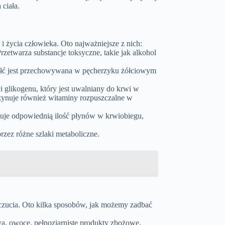
 ciała.
i życia człowieka. Oto najważniejsze z nich:
etwarza substancje toksyczne, takie jak alkohol
Żółć jest przechowywana w pęcherzyku żółciowym
likogenu, który jest uwalniany do krwi w
zynuje również witaminy rozpuszczalne w
ymuje odpowiednią ilość płynów w krwiobiegu,
zez różne szlaki metaboliczne.
czucia. Oto kilka sposobów, jak możemy zadbać
a, owoce, pełnoziarniste produkty zbożowe,