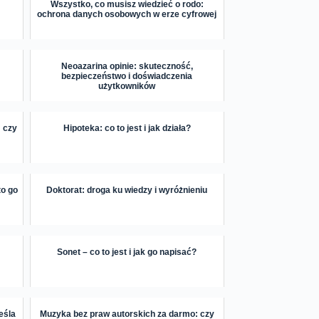
Wszystko, co musisz wiedzieć o rodo:
ochrona danych osobowych w erze cyfrowej
Neoazarina opinie: skuteczność,
bezpieczeństwo i doświadczenia
użytkowników
: czy
Hipoteka: co to jest i jak działa?
to go
Doktorat: droga ku wiedzy i wyróżnieniu
Sonet – co to jest i jak go napisać?
eśla
Muzyka bez praw autorskich za darmo: czy