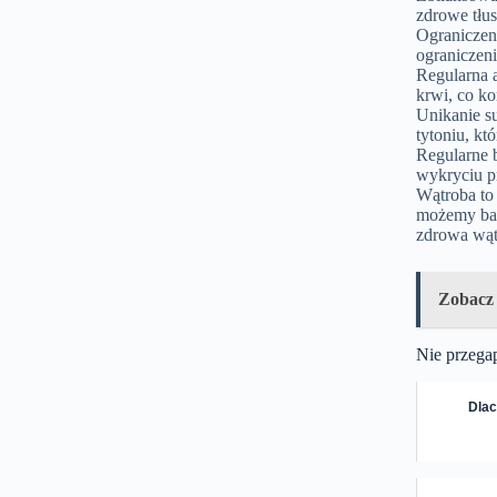
zdrowe tłu
Ograniczen
ograniczeni
Regularna 
krwi, co k
Unikanie su
tytoniu, kt
Regularne 
wykryciu p
Wątroba to 
możemy bard
zdrowa wąt
Zobacz
Nie przega
Dlac