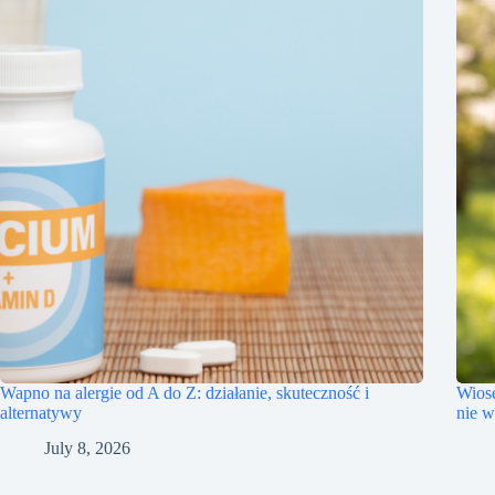
Wapno na alergie od A do Z: działanie, skuteczność i
Wiose
alternatywy
nie w
July 8, 2026