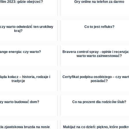
 film 2023: gdzie obejrzeć?
Gry online na telefon za darmo
 czy warto odwiedzić ten urokliwy
Co to jest refluks?
kraj?
ange energia: czy warto?
Bravera control spray - opinie i recenzja
warto warto zainwestować?
ąda kołacz – historia, rodzaje i
Certyfikat podpisu osobistego – czy war
tradycje
posiadać?
zy warto budować dom?
Co na prezent dla rodziców ślub?
ła zjawiskowa bruzda na nosie
Makijaż na co dzień: piękno, które podkr