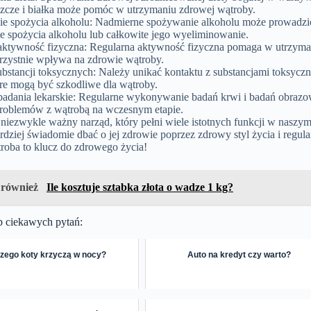
szcze i białka może pomóc w utrzymaniu zdrowej wątroby.
ie spożycia alkoholu: Nadmierne spożywanie alkoholu może prowadzić
e spożycia alkoholu lub całkowite jego wyeliminowanie.
aktywność fizyczna: Regularna aktywność fizyczna pomaga w utrzyman
orzystnie wpływa na zdrowie wątroby.
bstancji toksycznych: Należy unikać kontaktu z substancjami toksyczn
óre mogą być szkodliwe dla wątroby.
badania lekarskie: Regularne wykonywanie badań krwi i badań obrazow
roblemów z wątrobą na wczesnym etapie.
niezwykle ważny narząd, który pełni wiele istotnych funkcji w naszym o
ziej świadomie dbać o jej zdrowie poprzez zdrowy styl życia i regular
roba to klucz do zdrowego życia!
 również
Ile kosztuje sztabka złota o wadze 1 kg?
p ciekawych pytań:
zego koty krzyczą w nocy?
Auto na kredyt czy warto?