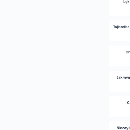
Lęk
Tajlandia:
Or
Jak wygl
C
Niezwyk