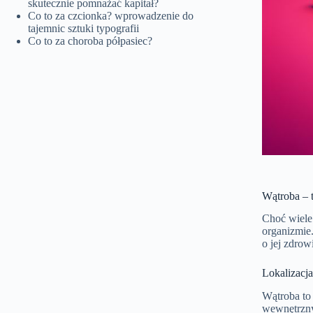
skutecznie pomnażać kapitał?
Co to za czcionka? wprowadzenie do
tajemnic sztuki typografii
Co to za choroba półpasiec?
Wątroba – 
Choć wiele 
organizmie.
o jej zdrow
Lokalizacj
Wątroba to 
wewnętrzny