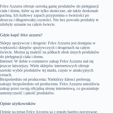
Felce Azzurra oferuje szeroką gamę produktów do pielęgnacji
ciała i domu, które są nie tylko skuteczne, ale także doskonale
pachną. Ich kultowy zapach przypomina o świeżości po
deszczu i długotrwałej czystości. Nie bez powodu produkty te
zdobyły uznanie na całym świecie.
Gdzie kupić felce azzurra?
Sklepy spożywcze i drogerie: Felce Azzurra jest dostępna w
większości sklepów spożywczych i drogeriach na całym
świecie. Można ją znaleźć na półkach obok innych produktów
do pielęgnacji ciała i domu.
Internet: W dobie e-commerce zakup Felce Azzurra stał się
jeszcze łatwiejszy. Wiele sklepów internetowych oferuje
szeroki wybór produktów tej marki, często w atrakcyjnych
cenach.
Bezpośrednio od producenta: Niektórzy klienci preferują
zakupy bezpośrednio od producenta. Felce Azzurra umożliwia
zakup przez swoją oficjalną stronę internetową, co gwarantuje
autentyczność i jakość produktów.
Opinie użytkowników
Opinie na temat Felce Azzurra są z reguły bardzo pozytywne.