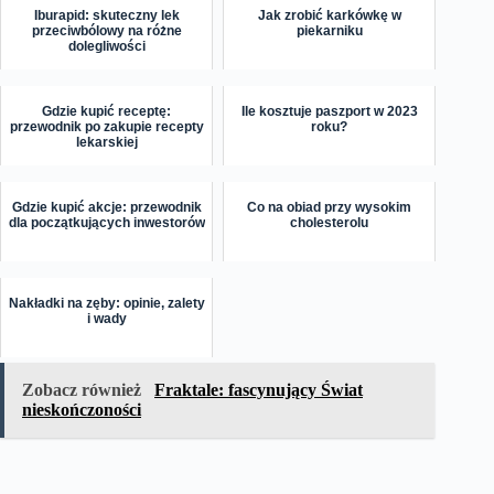
Iburapid: skuteczny lek
Jak zrobić karkówkę w
przeciwbólowy na różne
piekarniku
dolegliwości
Gdzie kupić receptę:
Ile kosztuje paszport w 2023
przewodnik po zakupie recepty
roku?
lekarskiej
Gdzie kupić akcje: przewodnik
Co na obiad przy wysokim
dla początkujących inwestorów
cholesterolu
Nakładki na zęby: opinie, zalety
i wady
Zobacz również
Fraktale: fascynujący Świat
nieskończoności