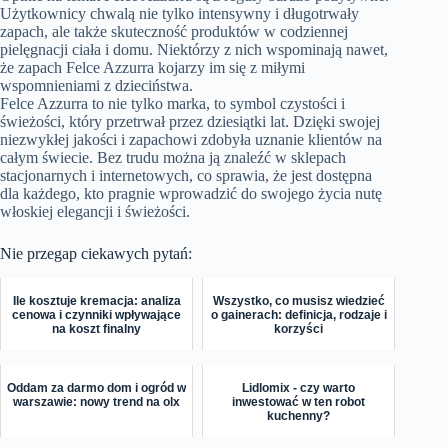
Użytkownicy chwalą nie tylko intensywny i długotrwały
zapach, ale także skuteczność produktów w codziennej
pielęgnacji ciała i domu. Niektórzy z nich wspominają nawet,
że zapach Felce Azzurra kojarzy im się z miłymi
wspomnieniami z dzieciństwa.
Felce Azzurra to nie tylko marka, to symbol czystości i
świeżości, który przetrwał przez dziesiątki lat. Dzięki swojej
niezwykłej jakości i zapachowi zdobyła uznanie klientów na
całym świecie. Bez trudu można ją znaleźć w sklepach
stacjonarnych i internetowych, co sprawia, że jest dostępna
dla każdego, kto pragnie wprowadzić do swojego życia nutę
włoskiej elegancji i świeżości.
Nie przegap ciekawych pytań:
Ile kosztuje kremacja: analiza
Wszystko, co musisz wiedzieć
cenowa i czynniki wpływające
o gainerach: definicja, rodzaje i
na koszt finalny
korzyści
Oddam za darmo dom i ogród w
Lidlomix - czy warto
warszawie: nowy trend na olx
inwestować w ten robot
kuchenny?