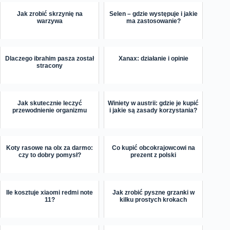
Jak zrobić skrzynię na
Selen – gdzie występuje i jakie
warzywa
ma zastosowanie?
Dlaczego ibrahim pasza został
Xanax: działanie i opinie
stracony
Jak skutecznie leczyć
Winiety w austrii: gdzie je kupić
przewodnienie organizmu
i jakie są zasady korzystania?
Koty rasowe na olx za darmo:
Co kupić obcokrajowcowi na
czy to dobry pomysł?
prezent z polski
Ile kosztuje xiaomi redmi note
Jak zrobić pyszne grzanki w
11?
kilku prostych krokach