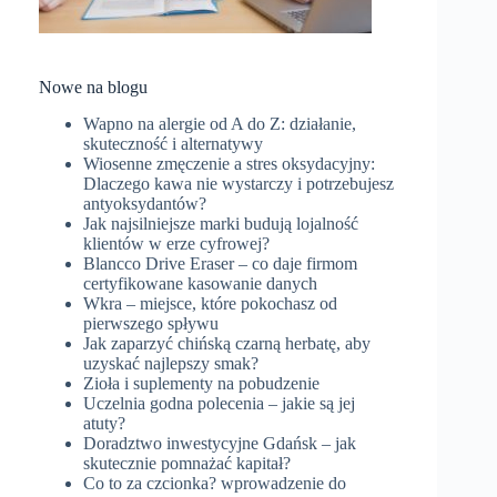
Nowe na blogu
Wapno na alergie od A do Z: działanie,
skuteczność i alternatywy
Wiosenne zmęczenie a stres oksydacyjny:
Dlaczego kawa nie wystarczy i potrzebujesz
antyoksydantów?
Jak najsilniejsze marki budują lojalność
klientów w erze cyfrowej?
Blancco Drive Eraser – co daje firmom
certyfikowane kasowanie danych
Wkra – miejsce, które pokochasz od
pierwszego spływu
Jak zaparzyć chińską czarną herbatę, aby
uzyskać najlepszy smak?
Zioła i suplementy na pobudzenie
Uczelnia godna polecenia – jakie są jej
atuty?
Doradztwo inwestycyjne Gdańsk – jak
skutecznie pomnażać kapitał?
Co to za czcionka? wprowadzenie do