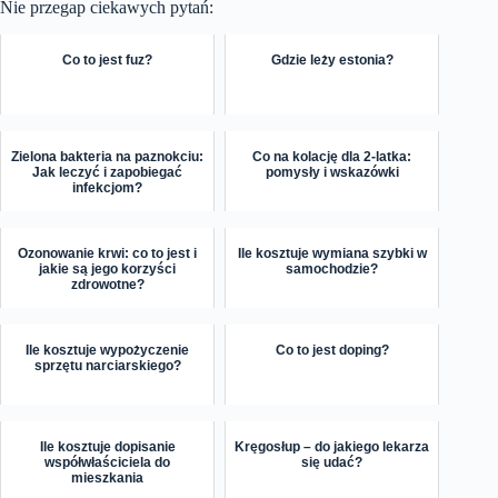
Nie przegap ciekawych pytań:
Co to jest fuz?
Gdzie leży estonia?
Zielona bakteria na paznokciu:
Co na kolację dla 2-latka:
Jak leczyć i zapobiegać
pomysły i wskazówki
infekcjom?
Ozonowanie krwi: co to jest i
Ile kosztuje wymiana szybki w
jakie są jego korzyści
samochodzie?
zdrowotne?
Ile kosztuje wypożyczenie
Co to jest doping?
sprzętu narciarskiego?
Ile kosztuje dopisanie
Kręgosłup – do jakiego lekarza
współwłaściciela do
się udać?
mieszkania