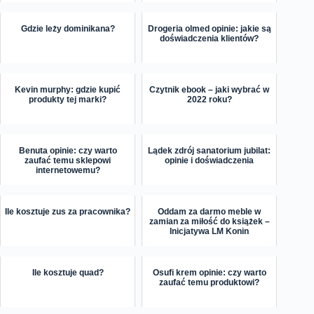
Gdzie leży dominikana?
Drogeria olmed opinie: jakie są
doświadczenia klientów?
Kevin murphy: gdzie kupić
Czytnik ebook – jaki wybrać w
produkty tej marki?
2022 roku?
Benuta opinie: czy warto
Lądek zdrój sanatorium jubilat:
zaufać temu sklepowi
opinie i doświadczenia
internetowemu?
Ile kosztuje zus za pracownika?
Oddam za darmo meble w
zamian za miłość do książek –
Inicjatywa LM Konin
Ile kosztuje quad?
Osufi krem opinie: czy warto
zaufać temu produktowi?