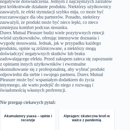
negatywne doświadczenia. Jednym z najczęstszych zarzutów
jest krótkotrwałe działanie produktu. Niektórzy użytkownicy
zauważyli, że efekt stymulacji szybko mija, co może być
rozczarowujące dla obu partnerów. Ponadto, niektórzy
zauważyli, że produkt może być nieco lepki, co nieco
zmniejsza komfort podczas stosunku.
Durex Mutual Pleasure budzi wiele pozytywnych emocji
wśród użytkowników, oferując intensywne doznania i
wygodę stosowania. Jednak, jak w przypadku każdego
produktu, opinie są zróżnicowane, a niektórzy mogą
doświadczyć negatywnych skutków lub braku
zadowalającego efektu. Przed zakupem zaleca się zapoznanie
z opiniami innych użytkowników i ewentualne
skonsultowanie się z profesjonalistą, aby wybrać produkt
odpowiedni dla siebie i swojego partnera. Durex Mutual
Pleasure może być wspaniałym dodatkiem do życia
intymnego, ale warto podejść do niego z rozwagą i
świadomością własnych preferencji.
Nie przegap ciekawych pytań:
Akumulatory yuasa – opinie i
Alpragen: skuteczna broń w
recenzje
walce z pandemią