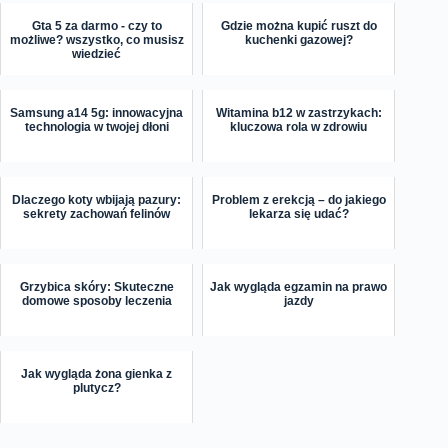
Gta 5 za darmo - czy to
Gdzie można kupić ruszt do
możliwe? wszystko, co musisz
kuchenki gazowej?
wiedzieć
Samsung a14 5g: innowacyjna
Witamina b12 w zastrzykach:
technologia w twojej dłoni
kluczowa rola w zdrowiu
Dlaczego koty wbijają pazury:
Problem z erekcją – do jakiego
sekrety zachowań felinów
lekarza się udać?
Grzybica skóry: Skuteczne
Jak wygląda egzamin na prawo
domowe sposoby leczenia
jazdy
Jak wygląda żona gienka z
plutycz?