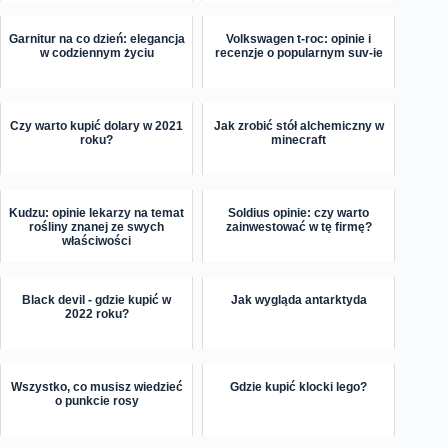
Garnitur na co dzień: elegancja
Volkswagen t-roc: opinie i
w codziennym życiu
recenzje o popularnym suv-ie
Czy warto kupić dolary w 2021
Jak zrobić stół alchemiczny w
roku?
minecraft
Kudzu: opinie lekarzy na temat
Soldius opinie: czy warto
rośliny znanej ze swych
zainwestować w tę firmę?
właściwości
Black devil - gdzie kupić w
Jak wygląda antarktyda
2022 roku?
Wszystko, co musisz wiedzieć
Gdzie kupić klocki lego?
o punkcie rosy