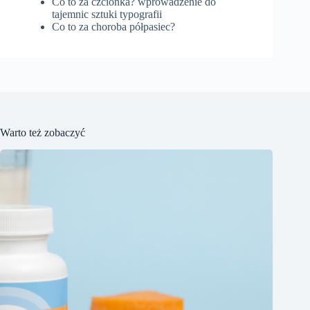
Co to za czcionka? wprowadzenie do
tajemnic sztuki typografii
Co to za choroba półpasiec?
Warto też zobaczyć