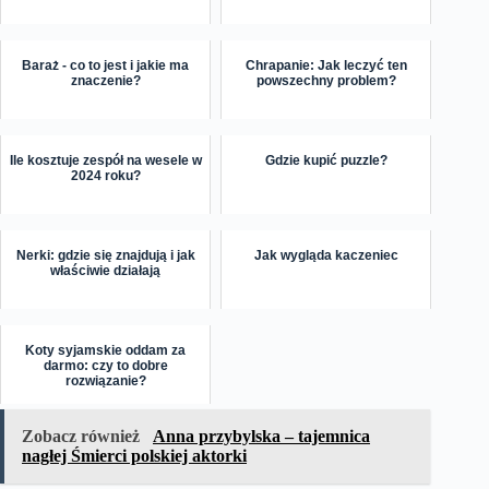
Baraż - co to jest i jakie ma
Chrapanie: Jak leczyć ten
znaczenie?
powszechny problem?
Ile kosztuje zespół na wesele w
Gdzie kupić puzzle?
2024 roku?
Nerki: gdzie się znajdują i jak
Jak wygląda kaczeniec
właściwie działają
Koty syjamskie oddam za
darmo: czy to dobre
rozwiązanie?
Zobacz również
Anna przybylska – tajemnica
nagłej Śmierci polskiej aktorki