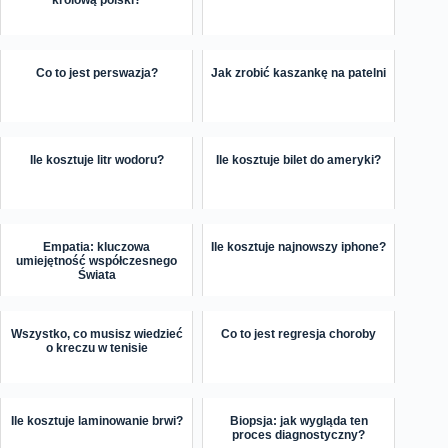
królową polski?
Co to jest perswazja?
Jak zrobić kaszankę na patelni
Ile kosztuje litr wodoru?
Ile kosztuje bilet do ameryki?
Empatia: kluczowa
Ile kosztuje najnowszy iphone?
umiejętność współczesnego
Świata
Wszystko, co musisz wiedzieć
Co to jest regresja choroby
o kreczu w tenisie
Ile kosztuje laminowanie brwi?
Biopsja: jak wygląda ten
proces diagnostyczny?