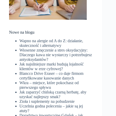
Nowe na blogu
Wapno na alergie od A do Z: działanie,
skuteczność i alternatywy
Wiosenne zmęczenie a stres oksydacyjny:
Dlaczego kawa nie wystarczy i potrzebujesz
antyoksydantów?
Jak najsilniejsze marki budują lojalność
klientów w erze cyfrowej?
Blancco Drive Eraser – co daje firmom
certyfikowane kasowanie danych
Wkra – miejsce, które pokochasz od
pierwszego spływu
Jak zaparzyć chińską czarną herbatę, aby
uzyskać najlepszy smak?
Zioła i suplementy na pobudzenie
Uczelnia godna polecenia – jakie są jej
atuty?
Doradztwo inwestycyjne Gdańsk – jak