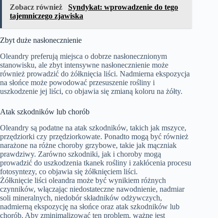
Zobacz również
Syndykat: wprowadzenie do tego
tajemniczego zjawiska
Zbyt duże nasłonecznienie
Oleandry preferują miejsca o dobrze nasłonecznionym
stanowisku, ale zbyt intensywne nasłonecznienie może
również prowadzić do żółknięcia liści. Nadmierna ekspozycja
na słońce może powodować przesuszenie rośliny i
uszkodzenie jej liści, co objawia się zmianą koloru na żółty.
Atak szkodników lub chorób
Oleandry są podatne na atak szkodników, takich jak mszyce,
przędziorki czy przędziorkowate. Ponadto mogą być również
narażone na różne choroby grzybowe, takie jak mączniak
prawdziwy. Zarówno szkodniki, jak i choroby mogą
prowadzić do uszkodzenia tkanek rośliny i zakłócenia procesu
fotosyntezy, co objawia się żółknięciem liści.
Żółknięcie liści oleandra może być wynikiem różnych
czynników, włączając niedostateczne nawodnienie, nadmiar
soli mineralnych, niedobór składników odżywczych,
nadmierną ekspozycję na słońce oraz atak szkodników lub
chorób. Aby zminimalizować ten problem, ważne jest