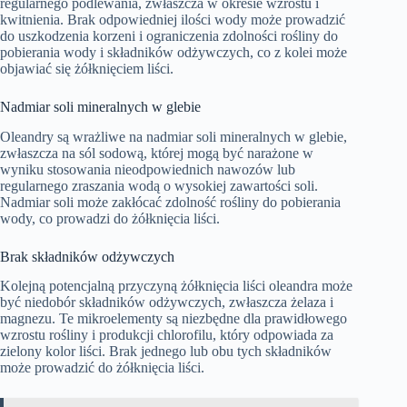
regularnego podlewania, zwłaszcza w okresie wzrostu i
kwitnienia. Brak odpowiedniej ilości wody może prowadzić
do uszkodzenia korzeni i ograniczenia zdolności rośliny do
pobierania wody i składników odżywczych, co z kolei może
objawiać się żółknięciem liści.
Nadmiar soli mineralnych w glebie
Oleandry są wrażliwe na nadmiar soli mineralnych w glebie,
zwłaszcza na sól sodową, której mogą być narażone w
wyniku stosowania nieodpowiednich nawozów lub
regularnego zraszania wodą o wysokiej zawartości soli.
Nadmiar soli może zakłócać zdolność rośliny do pobierania
wody, co prowadzi do żółknięcia liści.
Brak składników odżywczych
Kolejną potencjalną przyczyną żółknięcia liści oleandra może
być niedobór składników odżywczych, zwłaszcza żelaza i
magnezu. Te mikroelementy są niezbędne dla prawidłowego
wzrostu rośliny i produkcji chlorofilu, który odpowiada za
zielony kolor liści. Brak jednego lub obu tych składników
może prowadzić do żółknięcia liści.