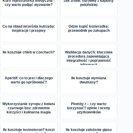
Kurs rejestratorka medyczna -
Jak zrobić surówkę z kapusty
czy warto podjąć wyzwanie?
pekińskiej
Co na obiad września kutrzeby:
Gdzie kupić kozieradkę:
inspiracje i przepisy
przewodnik po zakupach
Ile kosztuje chleb w czechach?
Walidacja danych: kluczowa
procedura zapewniająca
integralność i poprawność
informacji
Aperitif: co to jest i dlaczego
Ile kosztuje wymiana
warto go spróbować?
dwumasy?
Wykorzystanie syropu z kwiatu
Plomby r – czy warto
czarnego bzu: zdrowotne
korzystać? opinie i oceny
korzyści i kulinarna magia
użytkowników
Ile kosztuje testosteron? koszt
Ile kosztuje założenie gipsu