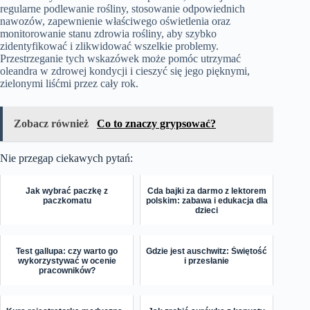
regularne podlewanie rośliny, stosowanie odpowiednich
nawozów, zapewnienie właściwego oświetlenia oraz
monitorowanie stanu zdrowia rośliny, aby szybko
zidentyfikować i zlikwidować wszelkie problemy.
Przestrzeganie tych wskazówek może pomóc utrzymać
oleandra w zdrowej kondycji i cieszyć się jego pięknymi,
zielonymi liśćmi przez cały rok.
Zobacz również
Co to znaczy grypsować?
Nie przegap ciekawych pytań:
Jak wybrać paczkę z
Cda bajki za darmo z lektorem
paczkomatu
polskim: zabawa i edukacja dla
dzieci
Test gallupa: czy warto go
Gdzie jest auschwitz: Świętość
wykorzystywać w ocenie
i przesłanie
pracowników?