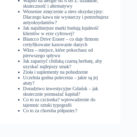
Wapno na alergie od A do Z: działanie,
skuteczność i alternatywy
Wiosenne zmęczenie a stres oksydacyjny:
Dlaczego kawa nie wystarczy i potrzebujesz
antyoksydantów?
Jak najsilniejsze marki budują lojalność
klientów w erze cyfrowej?
Blancco Drive Eraser – co daje firmom
certyfikowane kasowanie danych
Wkra – miejsce, które pokochasz od
pierwszego spływu
Jak zaparzyć chińską czarną herbatę, aby
uzyskać najlepszy smak?
Zioła i suplementy na pobudzenie
Uczelnia godna polecenia – jakie są jej
atuty?
Doradztwo inwestycyjne Gdańsk – jak
skutecznie pomnażać kapitał?
Co to za czcionka? wprowadzenie do
tajemnic sztuki typografii
Co to za choroba półpasiec?