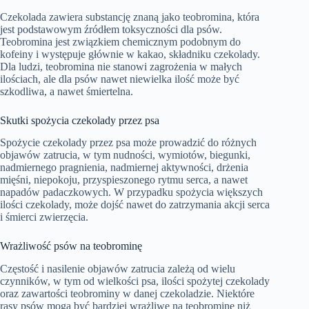
Czekolada zawiera substancję znaną jako teobromina, która
jest podstawowym źródłem toksyczności dla psów.
Teobromina jest związkiem chemicznym podobnym do
kofeiny i występuje głównie w kakao, składniku czekolady.
Dla ludzi, teobromina nie stanowi zagrożenia w małych
ilościach, ale dla psów nawet niewielka ilość może być
szkodliwa, a nawet śmiertelna.
Skutki spożycia czekolady przez psa
Spożycie czekolady przez psa może prowadzić do różnych
objawów zatrucia, w tym nudności, wymiotów, biegunki,
nadmiernego pragnienia, nadmiernej aktywności, drżenia
mięśni, niepokoju, przyspieszonego rytmu serca, a nawet
napadów padaczkowych. W przypadku spożycia większych
ilości czekolady, może dojść nawet do zatrzymania akcji serca
i śmierci zwierzęcia.
Wrażliwość psów na teobrominę
Częstość i nasilenie objawów zatrucia zależą od wielu
czynników, w tym od wielkości psa, ilości spożytej czekolady
oraz zawartości teobrominy w danej czekoladzie. Niektóre
rasy psów mogą być bardziej wrażliwe na teobrominę niż