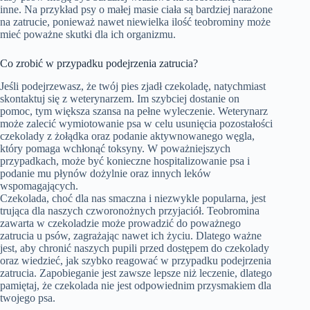
inne. Na przykład psy o małej masie ciała są bardziej narażone
na zatrucie, ponieważ nawet niewielka ilość teobrominy może
mieć poważne skutki dla ich organizmu.
Co zrobić w przypadku podejrzenia zatrucia?
Jeśli podejrzewasz, że twój pies zjadł czekoladę, natychmiast
skontaktuj się z weterynarzem. Im szybciej dostanie on
pomoc, tym większa szansa na pełne wyleczenie. Weterynarz
może zalecić wymiotowanie psa w celu usunięcia pozostałości
czekolady z żołądka oraz podanie aktywnowanego węgla,
który pomaga wchłonąć toksyny. W poważniejszych
przypadkach, może być konieczne hospitalizowanie psa i
podanie mu płynów dożylnie oraz innych leków
wspomagających.
Czekolada, choć dla nas smaczna i niezwykle popularna, jest
trująca dla naszych czworonożnych przyjaciół. Teobromina
zawarta w czekoladzie może prowadzić do poważnego
zatrucia u psów, zagrażając nawet ich życiu. Dlatego ważne
jest, aby chronić naszych pupili przed dostępem do czekolady
oraz wiedzieć, jak szybko reagować w przypadku podejrzenia
zatrucia. Zapobieganie jest zawsze lepsze niż leczenie, dlatego
pamiętaj, że czekolada nie jest odpowiednim przysmakiem dla
twojego psa.