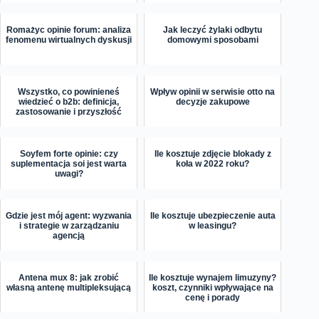
Romażyc opinie forum: analiza
Jak leczyć żylaki odbytu
fenomenu wirtualnych dyskusji
domowymi sposobami
Wszystko, co powinieneś
Wpływ opinii w serwisie otto na
wiedzieć o b2b: definicja,
decyzje zakupowe
zastosowanie i przyszłość
Soyfem forte opinie: czy
Ile kosztuje zdjęcie blokady z
suplementacja soi jest warta
koła w 2022 roku?
uwagi?
Gdzie jest mój agent: wyzwania
Ile kosztuje ubezpieczenie auta
i strategie w zarządzaniu
w leasingu?
agencją
Antena mux 8: jak zrobić
Ile kosztuje wynajem limuzyny?
własną antenę multipleksującą
koszt, czynniki wpływające na
cenę i porady