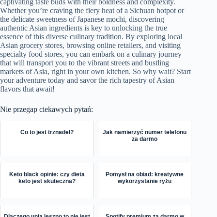
captivating taste buds with their boldness and complexity.
Whether you’re craving the fiery heat of a Sichuan hotpot or
the delicate sweetness of Japanese mochi, discovering
authentic Asian ingredients is key to unlocking the true
essence of this diverse culinary tradition. By exploring local
Asian grocery stores, browsing online retailers, and visiting
specialty food stores, you can embark on a culinary journey
that will transport you to the vibrant streets and bustling
markets of Asia, right in your own kitchen. So why wait? Start
your adventure today and savor the rich tapestry of Asian
flavors that await!
Nie przegap ciekawych pytań:
Co to jest trznadel?
Jak namierzyć numer telefonu
za darmo
Keto black opinie: czy dieta
Pomysł na obiad: kreatywne
keto jest skuteczna?
wykorzystanie ryżu
Dlaczego unia leszno to nie jest
Spotify premium za darmo w