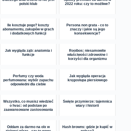
polski klub
2022 roku: czy to możliwe?
Ile kosztuje pogo? koszty
Persona non grata - co to
abonamentu, zakupów w grach
znaczy i jakie są jego
i dodatkowych funkcji
konsekwencje?
Jak wygląda ząb: anatomia i
Rooibos: niesamowite
funkcje
właściwości zdrowotne i
korzyści dla organizmu
Perfumy czy woda
Jak wygląda operacja
perfumowana: wybór zapachu
kręgosłupa piersiowego
odpowiedni dla ciebie
Wszystko, co musisz wiedzieć
Święte przymierze: tajemnica
o hvac: od podstaw po
wiary i historii
zaawansowane zastosowania
Oddam za darmo na olx w
Hash browns: gdzie je kupić w
zielonej górze - czy to nowy
polsce?