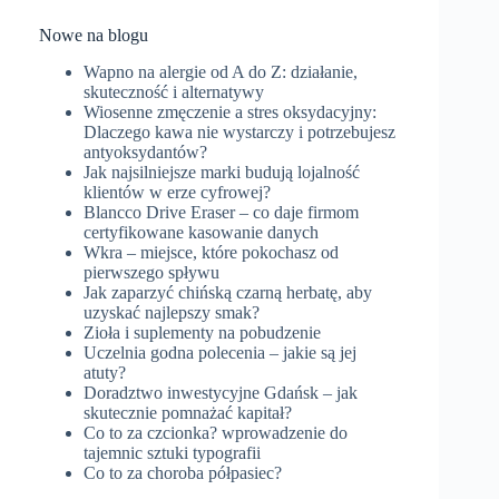
Nowe na blogu
Wapno na alergie od A do Z: działanie,
skuteczność i alternatywy
Wiosenne zmęczenie a stres oksydacyjny:
Dlaczego kawa nie wystarczy i potrzebujesz
antyoksydantów?
Jak najsilniejsze marki budują lojalność
klientów w erze cyfrowej?
Blancco Drive Eraser – co daje firmom
certyfikowane kasowanie danych
Wkra – miejsce, które pokochasz od
pierwszego spływu
Jak zaparzyć chińską czarną herbatę, aby
uzyskać najlepszy smak?
Zioła i suplementy na pobudzenie
Uczelnia godna polecenia – jakie są jej
atuty?
Doradztwo inwestycyjne Gdańsk – jak
skutecznie pomnażać kapitał?
Co to za czcionka? wprowadzenie do
tajemnic sztuki typografii
Co to za choroba półpasiec?