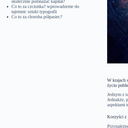
skutecznie pomnażać kapitał?
Co to za czcionka? wprowadzenie do
tajemnic sztuki typografii
Co to za choroba półpasiec?
W krajach 
życiu publ
Jednym z na
Jednakże, p
aspektami 
Korzyści z 
Przynależno