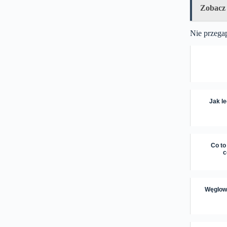
Zobacz
Nie przega
Jak le
Co to
c
Węglowo