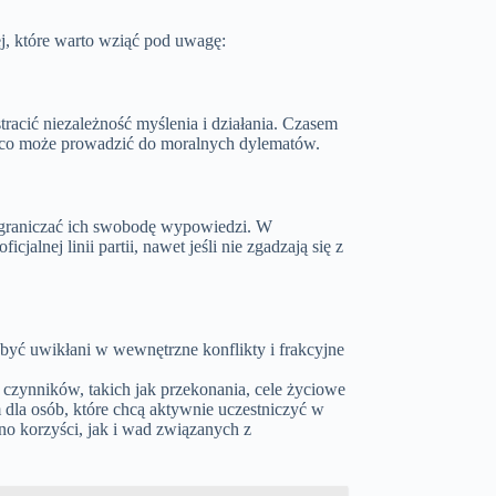
j, które warto wziąć pod uwagę:
stracić niezależność myślenia i działania. Czasem
, co może prowadzić do moralnych dylematów.
 ograniczać ich swobodę wypowiedzi. W
jalnej linii partii, nawet jeśli nie zgadzają się z
 być uwikłani w wewnętrzne konflikty i frakcyjne
lu czynników, takich jak przekonania, cele życiowe
dla osób, które chcą aktywnie uczestniczyć w
o korzyści, jak i wad związanych z