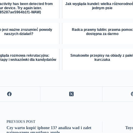
activity has been detected from
Jak wygląda kundel: wielka różnorodno
ur device. Try again later.
jednym psie
885287ae5964b1f1-WAW)
o jest ważne zrozumieć powody
Radca prawny lublin: prawna pomoc
naszych działań?
dostępna za darmo
gląda rozmowa rekrutacyjna:
Smakowite przepisy na obiady z pałe
tapy i wskazówki dla kandydatów
kurczaka
PREVIOUS
POST
Czy warto kupić iphone 13? analiza wad i zalet
Toyo
najnowszego smartfona apple