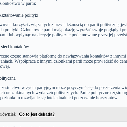
złonkostwo w partii:
ształtowanie polityki
wnych korzyści związanych z przynależnością do partii politycznej je
ia polityki. Członkowie partii mają okazję wyrażać swoje poglądy i p
artii lub wpłynąć na decyzje polityczne podejmowane przez jej przedst
sieci kontaktów
ityczne często stanowią platformę do nawiązywania kontaktów z innym
waniach. Współpraca z innymi członkami partii może prowadzić do cen
dowej.
olityczna
zestnictwo w życiu partyjnym może przyczynić się do poszerzenia wi
ych oraz aktualnych wydarzeń politycznych. Partie polityczne często org
 członkom rozwijanie się intelektualnie i poszerzanie horyzontów.
 również
Co to jest dekada?