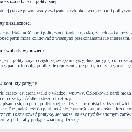
leżności do partii politycznej
stnieją także pewne wady związane z członkostwem w partii polityczne
ty niezależności
ię w działalność partii politycznej, istnieje ryzyko, że jednostka może 
wobec partii może kolidować z własnymi przekonaniami lub interesami
nie swobody wypowiedzi
 partii politycznych często są związani dyscypliną partyjną, co może
przypadkach osoby publicznie reprezentujące partię muszą trzymać się ofic
.
 konflikty partyjne
yki często jest areną walki o władzę i wpływy. Członkowie partii mogą
co może być źródłem stresu i frustracji.
apisaniu się do partii politycznej jest kwestią osobistą i zależy od wie
encje. Przynależność do partii może być wartościowym doświadczeniem 
icznym i kształtować politykę. Jednakże, należy być świadomym zarówn
em w partii, aby podjąć świadomą decyzję.