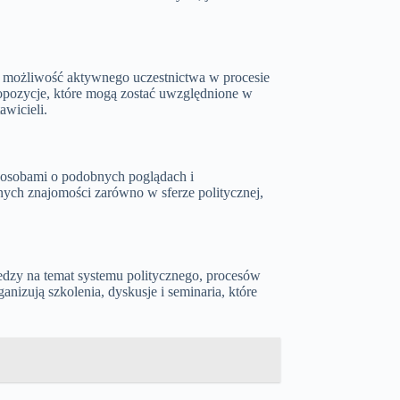
st możliwość aktywnego uczestnictwa w procesie
ropozycje, które mogą zostać uwzględnione w
awicieli.
i osobami o podobnych poglądach i
nych znajomości zarówno w sferze politycznej,
edzy na temat systemu politycznego, procesów
anizują szkolenia, dyskusje i seminaria, które