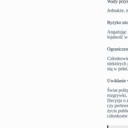
Wady przyna
Jednakże, i
Ryzyko utra
Angażując s
lojalność 
Ogranicze
Członkowie
niektórych 
nią w pełni
Uwikłanie w
Świat polit
rozgrywki, 
Decyzja o z
czy prefer
życiu publ
członkostw