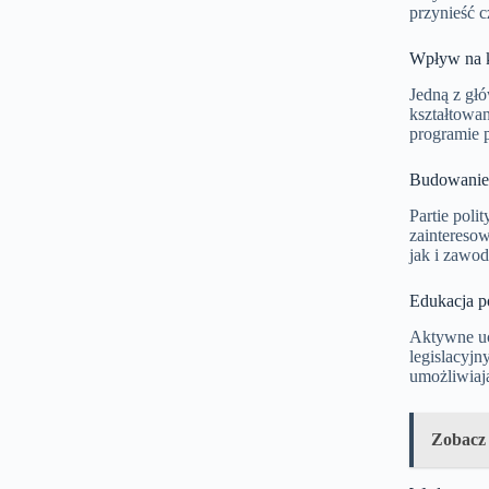
przynieść c
Wpływ na k
Jedną z głó
kształtowan
programie p
Budowanie 
Partie pol
zaintereso
jak i zawo
Edukacja p
Aktywne uc
legislacyjn
umożliwiają
Zobacz