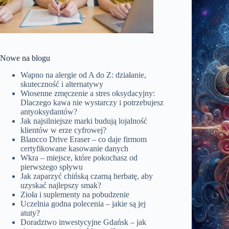
Nowe na blogu
Wapno na alergie od A do Z: działanie,
skuteczność i alternatywy
Wiosenne zmęczenie a stres oksydacyjny:
Dlaczego kawa nie wystarczy i potrzebujesz
antyoksydantów?
Jak najsilniejsze marki budują lojalność
klientów w erze cyfrowej?
Blancco Drive Eraser – co daje firmom
certyfikowane kasowanie danych
Wkra – miejsce, które pokochasz od
pierwszego spływu
Jak zaparzyć chińską czarną herbatę, aby
uzyskać najlepszy smak?
Zioła i suplementy na pobudzenie
Uczelnia godna polecenia – jakie są jej
atuty?
Doradztwo inwestycyjne Gdańsk – jak