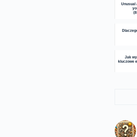
Unusual 
yo
(
Dlaczeg
Jak wy
kluczowe e