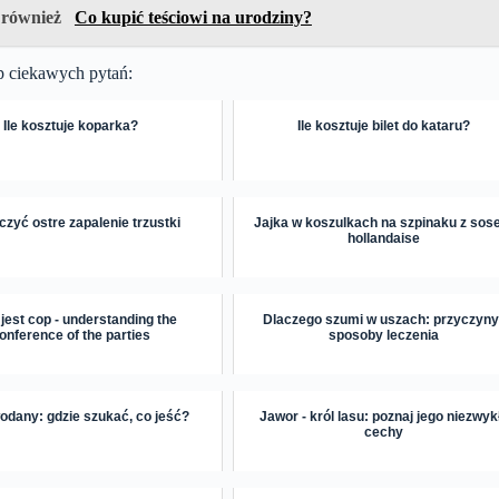
 również
Co kupić teściowi na urodziny?
p ciekawych pytań:
Ile kosztuje koparka?
Ile kosztuje bilet do kataru?
czyć ostre zapalenie trzustki
Jajka w koszulkach na szpinaku z so
hollandaise
 jest cop - understanding the
Dlaczego szumi w uszach: przyczyny 
onference of the parties
sposoby leczenia
dany: gdzie szukać, co jeść?
Jawor - król lasu: poznaj jego niezwyk
cechy