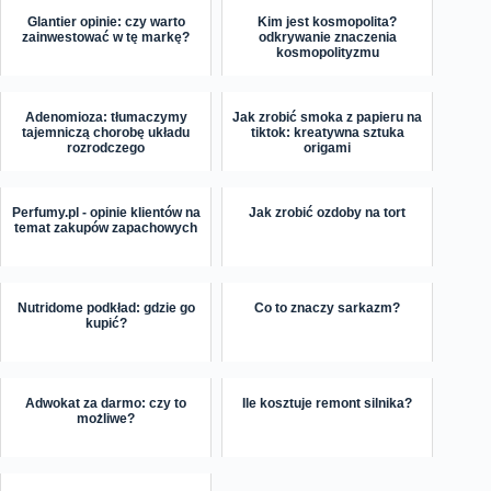
Glantier opinie: czy warto
Kim jest kosmopolita?
zainwestować w tę markę?
odkrywanie znaczenia
kosmopolityzmu
Adenomioza: tłumaczymy
Jak zrobić smoka z papieru na
tajemniczą chorobę układu
tiktok: kreatywna sztuka
rozrodczego
origami
Perfumy.pl - opinie klientów na
Jak zrobić ozdoby na tort
temat zakupów zapachowych
Nutridome podkład: gdzie go
Co to znaczy sarkazm?
kupić?
Adwokat za darmo: czy to
Ile kosztuje remont silnika?
możliwe?