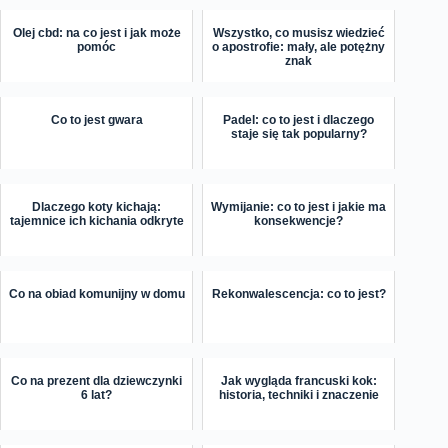
Olej cbd: na co jest i jak może
Wszystko, co musisz wiedzieć
pomóc
o apostrofie: mały, ale potężny
znak
Co to jest gwara
Padel: co to jest i dlaczego
staje się tak popularny?
Dlaczego koty kichają:
Wymijanie: co to jest i jakie ma
tajemnice ich kichania odkryte
konsekwencje?
Co na obiad komunijny w domu
Rekonwalescencja: co to jest?
Co na prezent dla dziewczynki
Jak wygląda francuski kok:
6 lat?
historia, techniki i znaczenie