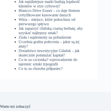
Jak najsilniejsze marki budują lojalność
klientów w erze cyfrowej?
Blancco Drive Eraser – co daje firmom
certyfikowane kasowanie danych
Wkra – miejsce, które pokochasz od
pierwszego spływu
Jak zaparzyć chińską czarną herbatę, aby
uzyskać najlepszy smak?
Zioła i suplementy na pobudzenie
Uczelnia godna polecenia – jakie są jej
atuty?
Doradztwo inwestycyjne Gdańsk – jak
skutecznie pomnażać kapitał?
Co to za czcionka? wprowadzenie do
tajemnic sztuki typografii
Co to za choroba półpasiec?
Warto też zobaczyć