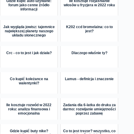
Gdzie kupić auto używane:
Ile kosztuje rozjaśnianie
forum jako cenne źródło
włosów u fryzjera w 2022 roku
informacji
Jak wygląda jowisz: tajemnice
K202 ccd bromelaina: co to
największej planety naszego
jest?
układu słonecznego
Crc - co to jest i jak działa?
Dlaczego właśnie ty?
Co kupić koleżance na
Lamus - definicja i znaczenie
walentynki?
Ile kosztuje rozwód w 2022
Zadania dla 6-latka do druku za
roku: analiza finansowa i
darmo: rozwijanie umiejętności
emocjonalna
poprzez zabawę
Gdzie kupić buty nike?
Co to jest trezor? wszystko, co