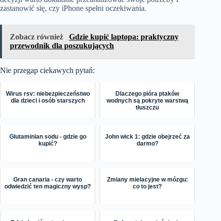
zastanowić się, czy iPhone spełni oczekiwania.
Zobacz również
Gdzie kupić laptopa: praktyczny
przewodnik dla poszukujących
Nie przegap ciekawych pytań:
Wirus rsv: niebezpieczeństwo
Dlaczego pióra ptaków
dla dzieci i osób starszych
wodnych są pokryte warstwą
tłuszczu
Glutaminian sodu - gdzie go
John wick 1: gdzie obejrzeć za
kupić?
darmo?
Gran canaria - czy warto
Zmiany mielacyjne w mózgu:
odwiedzić ten magiczny wysp?
co to jest?