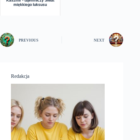
Kaszmir - tajemniczy Świat
miękkiego luksusu
PREVIOUS
NEXT
Redakcja