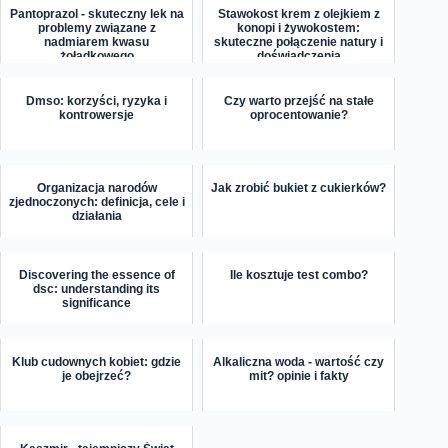
Pantoprazol - skuteczny lek na
Stawokost krem z olejkiem z
problemy związane z
konopi i żywokostem:
nadmiarem kwasu
skuteczne połączenie natury i
żołądkowego
doświadczenia
Dmso: korzyści, ryzyka i
Czy warto przejść na stałe
kontrowersje
oprocentowanie?
Organizacja narodów
Jak zrobić bukiet z cukierków?
zjednoczonych: definicja, cele i
działania
Discovering the essence of
Ile kosztuje test combo?
dsc: understanding its
significance
Klub cudownych kobiet: gdzie
Alkaliczna woda - wartość czy
je obejrzeć?
mit? opinie i fakty