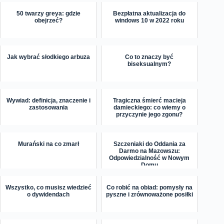
50 twarzy greya: gdzie
Bezpłatna aktualizacja do
obejrzeć?
windows 10 w 2022 roku
Jak wybrać słodkiego arbuza
Co to znaczy być
biseksualnym?
Wywiad: definicja, znaczenie i
Tragiczna śmierć macieja
zastosowania
damieckiego: co wiemy o
przyczynie jego zgonu?
Murański na co zmarł
Szczeniaki do Oddania za
Darmo na Mazowszu:
Odpowiedzialność w Nowym
Domu
Wszystko, co musisz wiedzieć
Co robić na obiad: pomysły na
o dywidendach
pyszne i zrównoważone posiłki