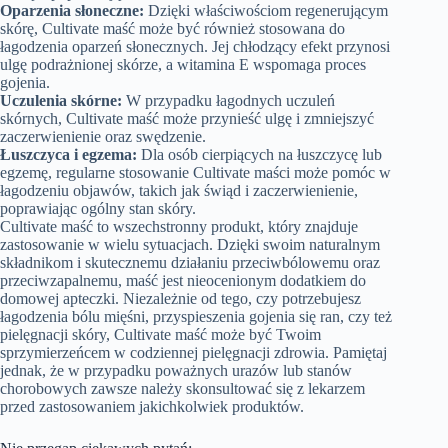
Oparzenia słoneczne:
Dzięki właściwościom regenerującym
skórę, Cultivate maść może być również stosowana do
łagodzenia oparzeń słonecznych. Jej chłodzący efekt przynosi
ulgę podrażnionej skórze, a witamina E wspomaga proces
gojenia.
Uczulenia skórne:
W przypadku łagodnych uczuleń
skórnych, Cultivate maść może przynieść ulgę i zmniejszyć
zaczerwienienie oraz swędzenie.
Łuszczyca i egzema:
Dla osób cierpiących na łuszczycę lub
egzemę, regularne stosowanie Cultivate maści może pomóc w
łagodzeniu objawów, takich jak świąd i zaczerwienienie,
poprawiając ogólny stan skóry.
Cultivate maść to wszechstronny produkt, który znajduje
zastosowanie w wielu sytuacjach. Dzięki swoim naturalnym
składnikom i skutecznemu działaniu przeciwbólowemu oraz
przeciwzapalnemu, maść jest nieocenionym dodatkiem do
domowej apteczki. Niezależnie od tego, czy potrzebujesz
łagodzenia bólu mięśni, przyspieszenia gojenia się ran, czy też
pielęgnacji skóry, Cultivate maść może być Twoim
sprzymierzeńcem w codziennej pielęgnacji zdrowia. Pamiętaj
jednak, że w przypadku poważnych urazów lub stanów
chorobowych zawsze należy skonsultować się z lekarzem
przed zastosowaniem jakichkolwiek produktów.