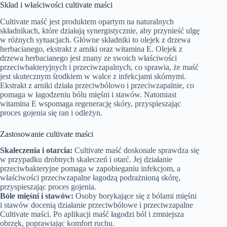
Skład i właściwości cultivate maści
Cultivate maść jest produktem opartym na naturalnych
składnikach, które działają synergistycznie, aby przynieść ulgę
w różnych sytuacjach. Główne składniki to olejek z drzewa
herbacianego, ekstrakt z arniki oraz witamina E. Olejek z
drzewa herbacianego jest znany ze swoich właściwości
przeciwbakteryjnych i przeciwzapalnych, co sprawia, że maść
jest skutecznym środkiem w walce z infekcjami skórnymi.
Ekstrakt z arniki działa przeciwbólowo i przeciwzapalnie, co
pomaga w łagodzeniu bólu mięśni i stawów. Natomiast
witamina E wspomaga regenerację skóry, przyspieszając
proces gojenia się ran i odleżyn.
Zastosowanie cultivate maści
Skaleczenia i otarcia:
Cultivate maść doskonale sprawdza się
w przypadku drobnych skaleczeń i otarć. Jej działanie
przeciwbakteryjne pomaga w zapobieganiu infekcjom, a
właściwości przeciwzapalne łagodzą podrażnioną skórę,
przyspieszając proces gojenia.
Bóle mięśni i stawów:
Osoby borykające się z bólami mięśni
i stawów docenią działanie przeciwbólowe i przeciwzapalne
Cultivate maści. Po aplikacji maść łagodzi ból i zmniejsza
obrzęk, poprawiając komfort ruchu.