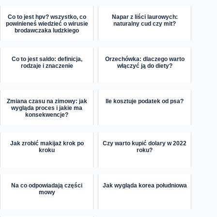
Co to jest hpv? wszystko, co
Napar z liści laurowych:
powinieneś wiedzieć o wirusie
naturalny cud czy mit?
brodawczaka ludzkiego
Co to jest saldo: definicja,
Orzechówka: dlaczego warto
rodzaje i znaczenie
włączyć ją do diety?
Zmiana czasu na zimowy: jak
Ile kosztuje podatek od psa?
wygląda proces i jakie ma
konsekwencje?
Jak zrobić makijaż krok po
Czy warto kupić dolary w 2022
kroku
roku?
Na co odpowiadają części
Jak wygląda korea południowa
mowy