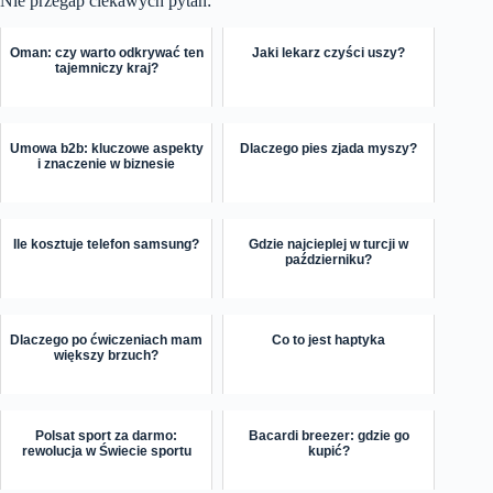
Nie przegap ciekawych pytań:
Oman: czy warto odkrywać ten
Jaki lekarz czyści uszy?
tajemniczy kraj?
Umowa b2b: kluczowe aspekty
Dlaczego pies zjada myszy?
i znaczenie w biznesie
Ile kosztuje telefon samsung?
Gdzie najcieplej w turcji w
październiku?
Dlaczego po ćwiczeniach mam
Co to jest haptyka
większy brzuch?
Polsat sport za darmo:
Bacardi breezer: gdzie go
rewolucja w Świecie sportu
kupić?