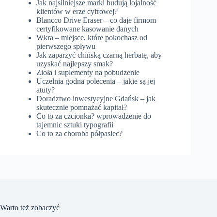
Jak najsilniejsze marki budują lojalność
klientów w erze cyfrowej?
Blancco Drive Eraser – co daje firmom
certyfikowane kasowanie danych
Wkra – miejsce, które pokochasz od
pierwszego spływu
Jak zaparzyć chińską czarną herbatę, aby
uzyskać najlepszy smak?
Zioła i suplementy na pobudzenie
Uczelnia godna polecenia – jakie są jej
atuty?
Doradztwo inwestycyjne Gdańsk – jak
skutecznie pomnażać kapitał?
Co to za czcionka? wprowadzenie do
tajemnic sztuki typografii
Co to za choroba półpasiec?
Warto też zobaczyć