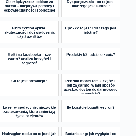
Olx międzyrzecz: oddam za
Dyspergowanie - co to jest i
darmo – inicjatywa pomocy i
dlaczego jest istotne?
odpowiedzialności społecznej
Fibro control opinie:
Cpk - co to jest i dlaczego jest
skuteczność i doświadczenia
istotne?
użytkowników
Rolki na facebooku – czy
Produkty k2: gdzie je kupić?
warto? analiza korzyści i
zagrożeń
Co to jest prowincja?
Rodzina monet tom 2 część 1
pdf za darmo: w jaki sposób
uzyskać dostęp do darmowego
materiału?
Laser w medycynie: niezwykłe
Ile kosztuje bugatti veyron?
zastosowania, które zmieniają
życie pacjentów
Nadwęglan sodu: co to jest i jak
Badanie ekg: jak wygląda i co