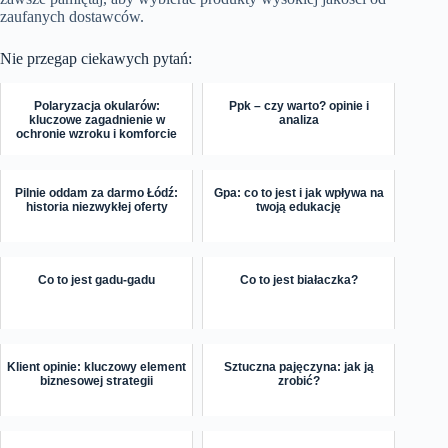
zaufanych dostawców.
Nie przegap ciekawych pytań:
Polaryzacja okularów:
Ppk – czy warto? opinie i
kluczowe zagadnienie w
analiza
ochronie wzroku i komforcie
Pilnie oddam za darmo Łódź:
Gpa: co to jest i jak wpływa na
historia niezwykłej oferty
twoją edukację
Co to jest gadu-gadu
Co to jest białaczka?
Klient opinie: kluczowy element
Sztuczna pajęczyna: jak ją
biznesowej strategii
zrobić?