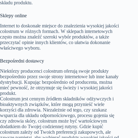
składu produktu.
Sklepy online
Internet to doskonałe miejsce do znalezienia wysokiej jakości
colostrum w różnych formach. W sklepach internetowych
często można znaleźć szeroki wybór produktów, a także
przeczytać opinie innych klientów, co ułatwia dokonanie
właściwego wyboru.
Bezpośredni dostawcy
Niektórzy producenci colostrum oferują swoje produkty
bezpośrednio przez swoje strony internetowe lub inne kanały
dystrybucji. Kupując bezpośrednio od producenta, można
mieć pewność, że otrzymuje się świeży i wysokiej jakości
produkt.
Colostrum jest cennym źródłem składników odżywczych i
bioaktywnych związków, które mogą przynieść wiele
korzyści dla zdrowia. Niezależnie od tego, czy szukasz
wsparcia dla układu odpornościowego, procesu gojenia się
czy zdrowia skóry, colostrum może być wartościowym
dodatkiem do Twojej codziennej rutyny. Gdzie kupić
colostrum zależy od Twoich preferencji zakupowych, ale
zawsze pamiętaj, aby wybierać produkty wysokiej jakości od