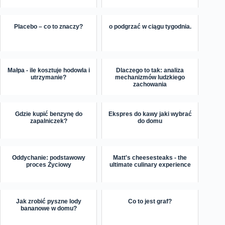
Placebo – co to znaczy?
o podgrzać w ciągu tygodnia.
Małpa - ile kosztuje hodowla i
Dlaczego to tak: analiza
utrzymanie?
mechanizmów ludzkiego
zachowania
Gdzie kupić benzynę do
Ekspres do kawy jaki wybrać
zapalniczek?
do domu
Oddychanie: podstawowy
Matt's cheesesteaks - the
proces Życiowy
ultimate culinary experience
Jak zrobić pyszne lody
Co to jest graf?
bananowe w domu?