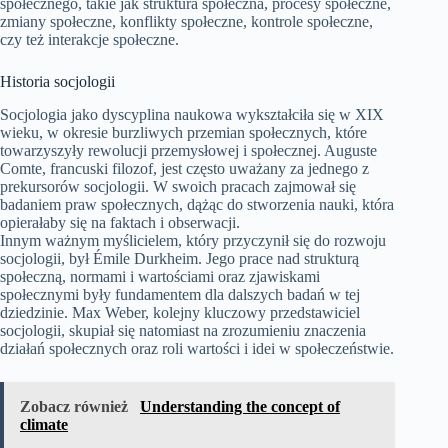
społecznego, takie jak struktura społeczna, procesy społeczne,
zmiany społeczne, konflikty społeczne, kontrole społeczne,
czy też interakcje społeczne.
Historia socjologii
Socjologia jako dyscyplina naukowa wykształciła się w XIX
wieku, w okresie burzliwych przemian społecznych, które
towarzyszyły rewolucji przemysłowej i społecznej. Auguste
Comte, francuski filozof, jest często uważany za jednego z
prekursorów socjologii. W swoich pracach zajmował się
badaniem praw społecznych, dążąc do stworzenia nauki, która
opierałaby się na faktach i obserwacji.
Innym ważnym myślicielem, który przyczynił się do rozwoju
socjologii, był Émile Durkheim. Jego prace nad strukturą
społeczną, normami i wartościami oraz zjawiskami
społecznymi były fundamentem dla dalszych badań w tej
dziedzinie. Max Weber, kolejny kluczowy przedstawiciel
socjologii, skupiał się natomiast na zrozumieniu znaczenia
działań społecznych oraz roli wartości i idei w społeczeństwie.
Zobacz również
Understanding the concept of
climate