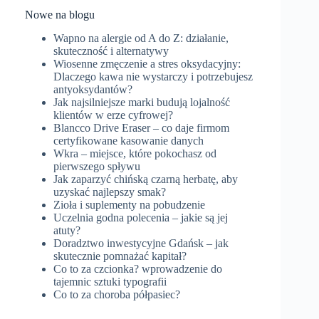
Nowe na blogu
Wapno na alergie od A do Z: działanie,
skuteczność i alternatywy
Wiosenne zmęczenie a stres oksydacyjny:
Dlaczego kawa nie wystarczy i potrzebujesz
antyoksydantów?
Jak najsilniejsze marki budują lojalność
klientów w erze cyfrowej?
Blancco Drive Eraser – co daje firmom
certyfikowane kasowanie danych
Wkra – miejsce, które pokochasz od
pierwszego spływu
Jak zaparzyć chińską czarną herbatę, aby
uzyskać najlepszy smak?
Zioła i suplementy na pobudzenie
Uczelnia godna polecenia – jakie są jej
atuty?
Doradztwo inwestycyjne Gdańsk – jak
skutecznie pomnażać kapitał?
Co to za czcionka? wprowadzenie do
tajemnic sztuki typografii
Co to za choroba półpasiec?