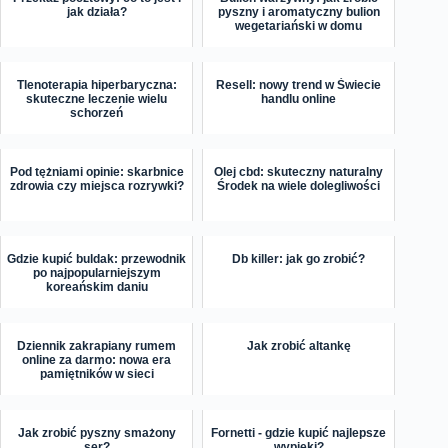
jak działa?
pyszny i aromatyczny bulion
wegetariański w domu
Tlenoterapia hiperbaryczna:
Resell: nowy trend w Świecie
skuteczne leczenie wielu
handlu online
schorzeń
Pod tężniami opinie: skarbnice
Olej cbd: skuteczny naturalny
zdrowia czy miejsca rozrywki?
Środek na wiele dolegliwości
Gdzie kupić buldak: przewodnik
Db killer: jak go zrobić?
po najpopularniejszym
koreańskim daniu
Dziennik zakrapiany rumem
Jak zrobić altankę
online za darmo: nowa era
pamiętników w sieci
Jak zrobić pyszny smażony
Fornetti - gdzie kupić najlepsze
ser?
wypieki?