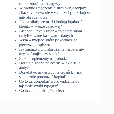
skuteczność i alternatywy
Wiosenne zmęczenie a stres oksydacyjny:
Dlaczego kawa nie wystarczy i potrzebujesz
antyoksydantów?
Jak najsilniejsze marki budują lojalność
klientów w erze cyfrowej?
Blancco Drive Eraser – co daje firmom
certyfikowane kasowanie danych
Wkra – miejsce, które pokochasz od
pierwszego spływu
Jak zaparzyć chińską czarną herbatę, aby
uzyskać najlepszy smak?
Zioła i suplementy na pobudzenie
Uczelnia godna polecenia – jakie są jej
atuty?
Doradztwo inwestycyjne Gdańsk – jak
skutecznie pomnażać kapitał?
Co to za czcionka? wprowadzenie do
tajemnic sztuki typografii
Co to za choroba półpasiec?