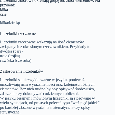
Liczebniki zbiorowe określają grupę lub zbiór elementów. Na
przykład:
kilka
całe
kilkadziesiąt
Liczebniki rzeczowne
Liczebniki rzeczowne wskazują na ilość elementów
związanych z określonym rzeczownikiem. Przykłady to:
dwójka (para)
troje (trójka)
czwórka (czwórka)
Zastosowanie liczebników
Liczebniki są niezwykle ważne w języku, ponieważ
umożliwiają nam wyrażanie ilości oraz kolejności różnych
elementów. Bez nich trudno byłoby opisywać środowisko,
zdarzenia czy dokonywać codziennych obliczeń.
W języku pisanym i mówionym liczebniki są stosowane w
wielu sytuacjach, od prostych poleceń typu “weź pięć jabłek”
po bardziej złożone wyrażenia matematyczne czy opisy
statystyczne.