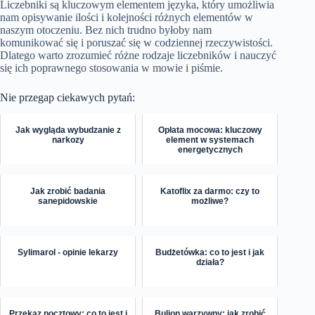
Liczebniki są kluczowym elementem języka, który umożliwia
nam opisywanie ilości i kolejności różnych elementów w
naszym otoczeniu. Bez nich trudno byłoby nam
komunikować się i poruszać się w codziennej rzeczywistości.
Dlatego warto zrozumieć różne rodzaje liczebników i nauczyć
się ich poprawnego stosowania w mowie i piśmie.
Nie przegap ciekawych pytań:
Jak wygląda wybudzanie z
Opłata mocowa: kluczowy
narkozy
element w systemach
energetycznych
Jak zrobić badania
Katoflix za darmo: czy to
sanepidowskie
możliwe?
Sylimarol - opinie lekarzy
Budżetówka: co to jest i jak
działa?
Przekaz pocztowy: co to jest i
Bulion warzywny: jak zrobić