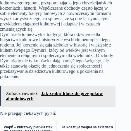
kulturowego regionu, przypominając o jego chrześcijańskich
korzeniach i historii. Współczesne obchody często łączą w
sobie elementy tradycji ludowych z nowoczesnymi formami
wyrazu artystycznego, co sprawia, że są one fascynującym
przykładem ciągłości kulturowej i adaptacji w czasach
zmieniających się.
Dymitriada to niezwykła tradycja, która odzwierciedla
bogactwo kulturowe i historyczne wschodnioeuropejskiego
regionu. Jej korzenie sięgają głęboko w historię i wiążą się z
kultem świętego Dymitra, który od wieków jest ważnym
elementem religijnym i społecznym dla wielu ludzi. Obchody
Dymitriady nie tylko uświetniają pamięć tego świętego, ale
także stanowią okazję do jednoczenia się społeczności i
przekazywania dziedzictwa kulturowego z pokolenia na
pokolenie.
Zobacz również
Jak zrobić klucz do grzejników
aluminiowych
Nie przegap ciekawych pytań:
Wapń – kluczowy pierwiastek
Ile kosztuje węgiel na składach