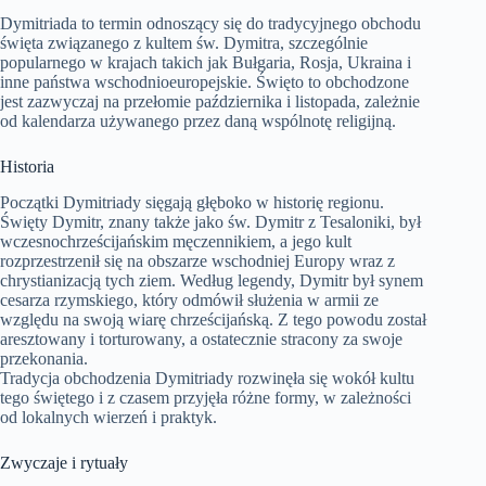
Dymitriada to termin odnoszący się do tradycyjnego obchodu
święta związanego z kultem św. Dymitra, szczególnie
popularnego w krajach takich jak Bułgaria, Rosja, Ukraina i
inne państwa wschodnioeuropejskie. Święto to obchodzone
jest zazwyczaj na przełomie października i listopada, zależnie
od kalendarza używanego przez daną wspólnotę religijną.
Historia
Początki Dymitriady sięgają głęboko w historię regionu.
Święty Dymitr, znany także jako św. Dymitr z Tesaloniki, był
wczesnochrześcijańskim męczennikiem, a jego kult
rozprzestrzenił się na obszarze wschodniej Europy wraz z
chrystianizacją tych ziem. Według legendy, Dymitr był synem
cesarza rzymskiego, który odmówił służenia w armii ze
względu na swoją wiarę chrześcijańską. Z tego powodu został
aresztowany i torturowany, a ostatecznie stracony za swoje
przekonania.
Tradycja obchodzenia Dymitriady rozwinęła się wokół kultu
tego świętego i z czasem przyjęła różne formy, w zależności
od lokalnych wierzeń i praktyk.
Zwyczaje i rytuały