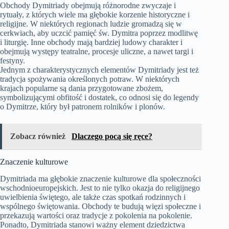
Obchody Dymitriady obejmują różnorodne zwyczaje i
rytuały, z których wiele ma głębokie korzenie historyczne i
religijne. W niektórych regionach ludzie gromadzą się w
cerkwiach, aby uczcić pamięć św. Dymitra poprzez modlitwę
i liturgię. Inne obchody mają bardziej ludowy charakter i
obejmują występy teatralne, procesje uliczne, a nawet targi i
festyny.
Jednym z charakterystycznych elementów Dymitriady jest też
tradycja spożywania określonych potraw. W niektórych
krajach popularne są dania przygotowane zbożem,
symbolizującymi obfitość i dostatek, co odnosi się do legendy
o Dymitrze, który był patronem rolników i plonów.
Zobacz również
Dlaczego pocą się ręce?
Znaczenie kulturowe
Dymitriada ma głębokie znaczenie kulturowe dla społeczności
wschodnioeuropejskich. Jest to nie tylko okazja do religijnego
uwielbienia świętego, ale także czas spotkań rodzinnych i
wspólnego świętowania. Obchody te budują więzi społeczne i
przekazują wartości oraz tradycje z pokolenia na pokolenie.
Ponadto, Dymitriada stanowi ważny element dziedzictwa