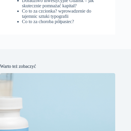
Doradztwo inwestycyjne Gdańsk – jak
skutecznie pomnażać kapitał?
Co to za czcionka? wprowadzenie do
tajemnic sztuki typografii
Co to za choroba półpasiec?
Warto też zobaczyć