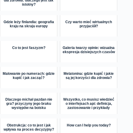
dla zdrowia: dlaczego jest tak
istotny?
Gdzie leży finlandia: geografia
Czy warto mieć wirtualnych
kraju na skraju europy
przyjaciół?
Co to jest faszyzm?
Galeria twarzy opinie: wizualna
ekspresja dzisiejszych czasów
Malowanie po numerach: gdzie
Melatonina: gdzie kupić i jakie
kupić i jak zacząć?
są jej korzyści dla zdrowia?
Dlaczego michał pazdan nie
Wszystko, co musisz wiedzieć
gra? przyczyny jego braku
o interfejsach api: definicja,
występów na boisku
zastosowanie i przykłady
Obstrukcja: co to jest i jak
How can I help you today?
wpływa na proces decyzyjny?