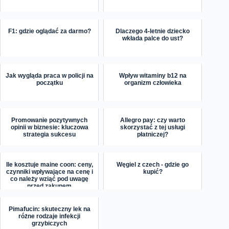
F1: gdzie oglądać za darmo?
Dlaczego 4-letnie dziecko
wkłada palce do ust?
Jak wygląda praca w policji na
Wpływ witaminy b12 na
początku
organizm człowieka
Promowanie pozytywnych
Allegro pay: czy warto
opinii w biznesie: kluczowa
skorzystać z tej usługi
strategia sukcesu
płatniczej?
Ile kosztuje maine coon: ceny,
Węgiel z czech - gdzie go
czynniki wpływające na cenę i
kupić?
co należy wziąć pod uwagę
przed zakupem
Pimafucin: skuteczny lek na
różne rodzaje infekcji
grzybiczych