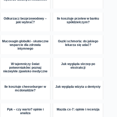
Odkurzacz bezprzewodowy –
Ile kosztuje przelew w banku
jaki wybrać?
spółdzielczym?
Mucovagin globulki - skuteczne
Guzki schmorla: do jakiego
wsparcie dla zdrowia
lekarza się udać?
intymnego
W tajemniczy świat
Jak wygląda skrzep po
potworniaków: poznaj
ekstrakcji
niezwykłe zjawisko medyczne
Ile kosztuje cheeseburger w
Jak wygląda wizyta u dentysty
mcdonaldzie?
Ppk – czy warto? opinie i
Mazda cx-7: opinie i recenzja
analiza