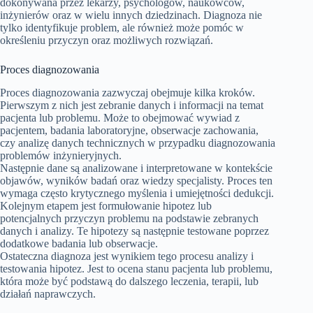
dokonywana przez lekarzy, psychologów, naukowców,
inżynierów oraz w wielu innych dziedzinach. Diagnoza nie
tylko identyfikuje problem, ale również może pomóc w
określeniu przyczyn oraz możliwych rozwiązań.
Proces diagnozowania
Proces diagnozowania zazwyczaj obejmuje kilka kroków.
Pierwszym z nich jest zebranie danych i informacji na temat
pacjenta lub problemu. Może to obejmować wywiad z
pacjentem, badania laboratoryjne, obserwacje zachowania,
czy analizę danych technicznych w przypadku diagnozowania
problemów inżynieryjnych.
Następnie dane są analizowane i interpretowane w kontekście
objawów, wyników badań oraz wiedzy specjalisty. Proces ten
wymaga często krytycznego myślenia i umiejętności dedukcji.
Kolejnym etapem jest formułowanie hipotez lub
potencjalnych przyczyn problemu na podstawie zebranych
danych i analizy. Te hipotezy są następnie testowane poprzez
dodatkowe badania lub obserwacje.
Ostateczna diagnoza jest wynikiem tego procesu analizy i
testowania hipotez. Jest to ocena stanu pacjenta lub problemu,
która może być podstawą do dalszego leczenia, terapii, lub
działań naprawczych.