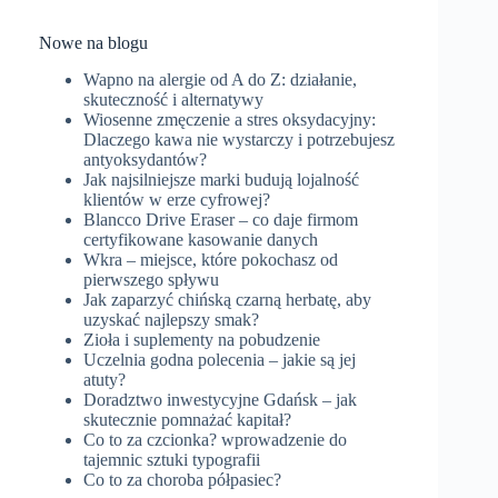
Nowe na blogu
Wapno na alergie od A do Z: działanie,
skuteczność i alternatywy
Wiosenne zmęczenie a stres oksydacyjny:
Dlaczego kawa nie wystarczy i potrzebujesz
antyoksydantów?
Jak najsilniejsze marki budują lojalność
klientów w erze cyfrowej?
Blancco Drive Eraser – co daje firmom
certyfikowane kasowanie danych
Wkra – miejsce, które pokochasz od
pierwszego spływu
Jak zaparzyć chińską czarną herbatę, aby
uzyskać najlepszy smak?
Zioła i suplementy na pobudzenie
Uczelnia godna polecenia – jakie są jej
atuty?
Doradztwo inwestycyjne Gdańsk – jak
skutecznie pomnażać kapitał?
Co to za czcionka? wprowadzenie do
tajemnic sztuki typografii
Co to za choroba półpasiec?