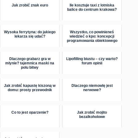
Jak zrobić znak euro
Ile kosztuje taxi z lotniska
balice do centrum krakowa?
Wysoka ferrytyna: do jakiego
Wszystko, co powinieneś
lekarza się udać?
wiedzieć o kpo: koncepcji
programowania obiektowego
Dlaczego grabarz gra w
Lipofilling biustu – czy warto?
młynie? tajemnica maski na
forum opinii
polu bitwy
Jak zrobić kapustę kiszoną w
Dlaczego niemowlę jest
domu: prosty przewodnik
nerwowe?
Co to jest oparzenie?
Jak zrobić mojito
bezalkoholowe