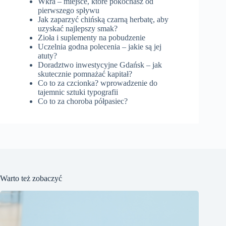
Wkra – miejsce, które pokochasz od
pierwszego spływu
Jak zaparzyć chińską czarną herbatę, aby
uzyskać najlepszy smak?
Zioła i suplementy na pobudzenie
Uczelnia godna polecenia – jakie są jej
atuty?
Doradztwo inwestycyjne Gdańsk – jak
skutecznie pomnażać kapitał?
Co to za czcionka? wprowadzenie do
tajemnic sztuki typografii
Co to za choroba półpasiec?
Warto też zobaczyć