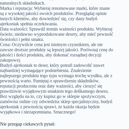
naturalnych składnikach.
Marka i reputacja: Wybieraj renomowane marki, które znane
są z wysokiej jakości swoich produktów. Przeglądaj opinie
innych klientów, aby dowiedzieć się, czy dany budyń
ajerkoniak spełnia oczekiwania.
Data ważności: Sprawdź termin ważności produktu. Wybieraj
świeże, niedawno wyprodukowane desery, aby mieć pewność
świeżości i pełni smaku.
Cena: Oczywiście cena jest istotnym czynnikiem, ale nie
zawsze droższe produkty są lepszej jakości. Porównaj cenę do
jakości i ilości produktu, aby dokonać rozsądnej decyzji
zakupowej.
Budyń ajerkoniak to deser, który potrafi zadowolić nawet
najbardziej wymagające podniebienia. Znalezienie
najlepszego produktu tego typu wymaga trochę wysiłku, ale z
pewnością warto. Pamiętaj o sprawdzeniu składników,
reputacji producenta oraz daty ważności, aby cieszyć się
prawdziwie wyjątkowym smakiem tego delikatnego deseru.
Bez względu na to, czy kupisz go w sklepie spożywczym,
zamówisz online czy odwiedzisz sklep specjalistyczny, budyń
ajerkoniak z pewnością sprawi, że każda okazja będzie
wyjątkowa i niezapomniana. Smacznego!
Nie przegap ciekawych pytań: