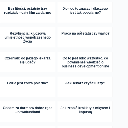
Bez litości: ostatnie trzy
Xo - co to znaczy i dlaczego
rozdziały - cały film za darmo
jest tak popularne?
Rezyliencja: kluczowa
Praca na pół etatu czy warto?
umiejętność współczesnego
Życia
Czerniak: do jakiego lekarza
Co to jest bdo: wszystko, co
się udać?
powinieneś wiedzieć o
business development online
Gdzie jest zorza polarna?
Jaki lekarz czyści uszy?
Oddam za darmo w dobre ręce
Jak zrobić krokiety z mięsem i
- nowofundland
kapustą