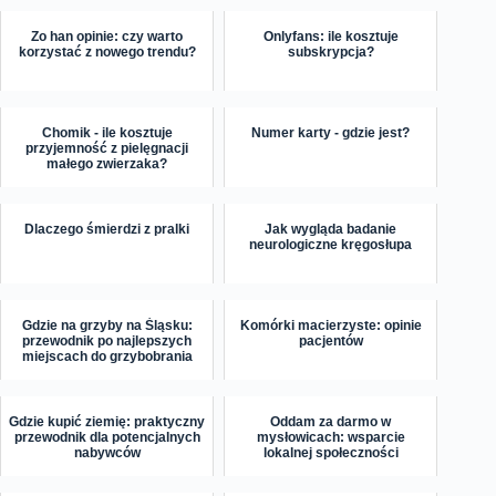
Zo han opinie: czy warto
Onlyfans: ile kosztuje
korzystać z nowego trendu?
subskrypcja?
Chomik - ile kosztuje
Numer karty - gdzie jest?
przyjemność z pielęgnacji
małego zwierzaka?
Dlaczego śmierdzi z pralki
Jak wygląda badanie
neurologiczne kręgosłupa
Gdzie na grzyby na Śląsku:
Komórki macierzyste: opinie
przewodnik po najlepszych
pacjentów
miejscach do grzybobrania
Gdzie kupić ziemię: praktyczny
Oddam za darmo w
przewodnik dla potencjalnych
mysłowicach: wsparcie
nabywców
lokalnej społeczności