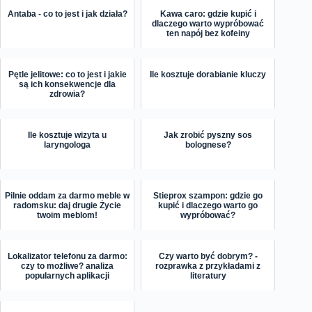
Antaba - co to jest i jak działa?
Kawa caro: gdzie kupić i
dlaczego warto wypróbować
ten napój bez kofeiny
Pętle jelitowe: co to jest i jakie
Ile kosztuje dorabianie kluczy
są ich konsekwencje dla
zdrowia?
Ile kosztuje wizyta u
Jak zrobić pyszny sos
laryngologa
bolognese?
Pilnie oddam za darmo meble w
Stieprox szampon: gdzie go
radomsku: daj drugie Życie
kupić i dlaczego warto go
twoim meblom!
wypróbować?
Lokalizator telefonu za darmo:
Czy warto być dobrym? -
czy to możliwe? analiza
rozprawka z przykładami z
popularnych aplikacji
literatury