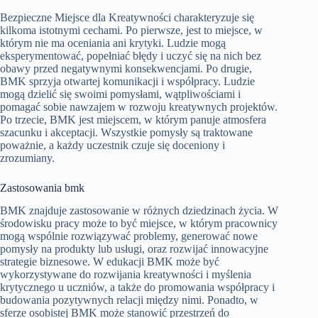
Bezpieczne Miejsce dla Kreatywności charakteryzuje się
kilkoma istotnymi cechami. Po pierwsze, jest to miejsce, w
którym nie ma oceniania ani krytyki. Ludzie mogą
eksperymentować, popełniać błędy i uczyć się na nich bez
obawy przed negatywnymi konsekwencjami. Po drugie,
BMK sprzyja otwartej komunikacji i współpracy. Ludzie
mogą dzielić się swoimi pomysłami, wątpliwościami i
pomagać sobie nawzajem w rozwoju kreatywnych projektów.
Po trzecie, BMK jest miejscem, w którym panuje atmosfera
szacunku i akceptacji. Wszystkie pomysły są traktowane
poważnie, a każdy uczestnik czuje się doceniony i
zrozumiany.
Zastosowania bmk
BMK znajduje zastosowanie w różnych dziedzinach życia. W
środowisku pracy może to być miejsce, w którym pracownicy
mogą wspólnie rozwiązywać problemy, generować nowe
pomysły na produkty lub usługi, oraz rozwijać innowacyjne
strategie biznesowe. W edukacji BMK może być
wykorzystywane do rozwijania kreatywności i myślenia
krytycznego u uczniów, a także do promowania współpracy i
budowania pozytywnych relacji między nimi. Ponadto, w
sferze osobistej BMK może stanowić przestrzeń do