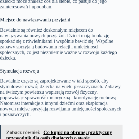
dziecko może znaleźć coś dla siebie, co pasuje do jego
zainteresowań i upodobań.
Miejsce do nawiązywania przyjaźni
Bawialnie są również doskonałym miejscem do
nawiązywania nowych przyjaźni. Dzieci mają tu okazję
spotkać się z rówieśnikami i wspólnie bawić się. Wspólne
zabawy sprzyjają budowaniu relacji i umiejętności
społecznych, co jest niezmiernie ważne w rozwoju każdego
dziecka.
Stymulacja rozwoju
Bawialnie często są zaprojektowane w taki sposób, aby
stymulować rozwój dziecka na wielu płaszczyznach. Zabawy
na świeżym powietrzu wspierają rozwój fizyczny,
poprawiając sprawność motoryczną i koordynację ruchową.
Natomiast interakcje z innymi dziećmi oraz eksploracja
nowych miejsc sprzyjają rozwijaniu umiejętności społecznych
i poznawczych.
Zobacz również
Co kupić na obronę: praktyczny
przewodnik dla osób dbających o swoje