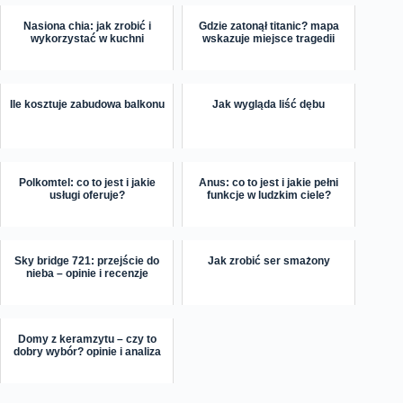
Nasiona chia: jak zrobić i
Gdzie zatonął titanic? mapa
wykorzystać w kuchni
wskazuje miejsce tragedii
Ile kosztuje zabudowa balkonu
Jak wygląda liść dębu
Polkomtel: co to jest i jakie
Anus: co to jest i jakie pełni
usługi oferuje?
funkcje w ludzkim ciele?
Sky bridge 721: przejście do
Jak zrobić ser smażony
nieba – opinie i recenzje
Domy z keramzytu – czy to
dobry wybór? opinie i analiza