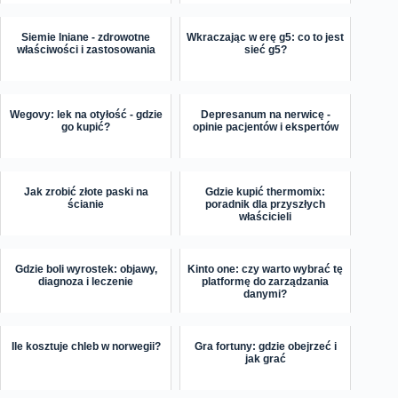
Siemie lniane - zdrowotne
Wkraczając w erę g5: co to jest
właściwości i zastosowania
sieć g5?
Wegovy: lek na otyłość - gdzie
Depresanum na nerwicę -
go kupić?
opinie pacjentów i ekspertów
Jak zrobić złote paski na
Gdzie kupić thermomix:
ścianie
poradnik dla przyszłych
właścicieli
Gdzie boli wyrostek: objawy,
Kinto one: czy warto wybrać tę
diagnoza i leczenie
platformę do zarządzania
danymi?
Ile kosztuje chleb w norwegii?
Gra fortuny: gdzie obejrzeć i
jak grać