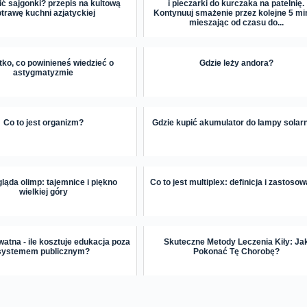
ić sajgonki? przepis na kultową
i pieczarki do kurczaka na patelnię.
trawę kuchni azjatyckiej
Kontynuuj smażenie przez kolejne 5 mi
mieszając od czasu do...
ko, co powinieneś wiedzieć o
Gdzie leży andora?
astygmatyzmie
Co to jest organizm?
Gdzie kupić akumulator do lampy solar
ląda olimp: tajemnice i piękno
Co to jest multiplex: definicja i zastoso
wielkiej góry
atna - ile kosztuje edukacja poza
Skuteczne Metody Leczenia Kiły: Ja
systemem publicznym?
Pokonać Tę Chorobę?