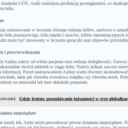
działania COX, Aulin zmniejsza produkcję prostaglandyn, co skutkuje
em bólu.
ie
uje zastosowanie w leczeniu różnego rodzaju bólów, zarówno o umiark
iu bólu pourazowego, bólu mięśni i stawów, bólów menstruacyjnych 
ulin może być stosowany w leczeniu gorączki oraz objawów przeziębien
e i przeciwwskazania
Aulinu zależy od wieku pacjenta oraz rodzaju dolegliwości. Zazwycza
maksymalnie dwóch tabletek w ciągu doby. Należy jednak zawsze stosow
informacji. Przed zastosowaniem Aulinu warto również skonsultować się
zewlekłe, takie jak choroba wrzodowa żołądka czy choroba nerek. Prz
ulenie na nimesulid lub inne składniki preparatu.
 również
Gdzie jestem: poszukiwanie tożsamości w erze globalizac
iałania niepożądane
ak każdy lek, Aulin może powodować pewne działania niepożądane. Naj
jelitowe, takie jak ból brzucha, nudności, wymioty czy zgaga. W przy