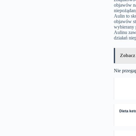
objawów nal
niepożądany
Aulin to s
objawów st
wybierany 
Aulinu zaw
działań ni
Zobacz
Nie przega
Dieta keto