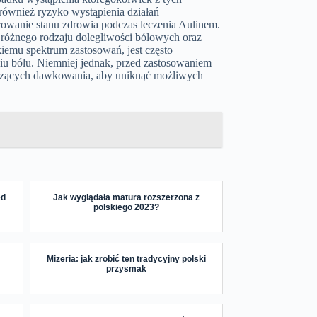
 również ryzyko wystąpienia działań
orowanie stanu zdrowia podczas leczenia Aulinem.
 różnego rodzaju dolegliwości bólowych oraz
emu spektrum zastosowań, jest często
iu bólu. Niemniej jednak, przed zastosowaniem
tyczących dawkowania, aby uniknąć możliwych
ed
Jak wyglądała matura rozszerzona z
polskiego 2023?
Mizeria: jak zrobić ten tradycyjny polski
przysmak