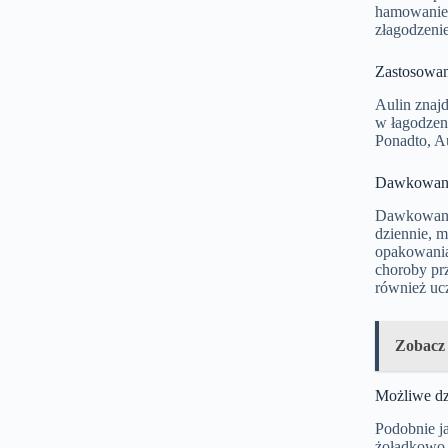
hamowanie 
złagodzeni
Zastosowan
Aulin znajd
w łagodzen
Ponadto, A
Dawkowani
Dawkowanie 
dziennie, 
opakowania 
choroby pr
również ucz
Zobacz
Możliwe dz
Podobnie j
żołądkowo-