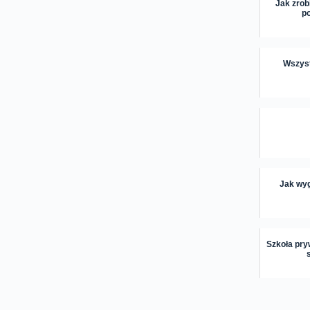
Jak zrob
po
Wszyst
Jak wyg
Szkoła pryw