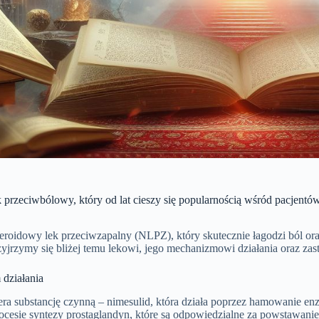
k przeciwbólowy, który od lat cieszy się popularnością wśród pacjentó
esteroidowy lek przeciwzapalny (NLPZ), który skutecznie łagodzi ból 
zyjrzymy się bliżej temu lekowi, jego mechanizmowi działania oraz z
działania
era substancję czynną – nimesulid, która działa poprzez hamowanie 
ocesie syntezy prostaglandyn, które są odpowiedzialne za powstawanie