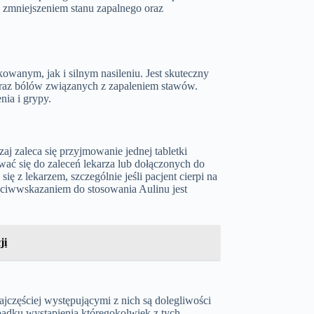
 zmniejszeniem stanu zapalnego oraz
owanym, jak i silnym nasileniu. Jest skuteczny
oraz bólów związanych z zapaleniem stawów.
ia i grypy.
j zaleca się przyjmowanie jednej tabletki
ać się do zaleceń lekarza lub dołączonych do
 z lekarzem, szczególnie jeśli pacjent cierpi na
eciwwskazaniem do stosowania Aulinu jest
ji
częściej występującymi z nich są dolegliwości
padku wystąpienia któregokolwiek z tych