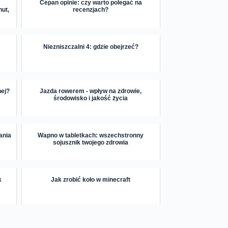
Cepan opinie: czy warto polegać na
nut,
recenzjach?
Niezniszczalni 4: gdzie obejrzeć?
nej?
Jazda rowerem - wpływ na zdrowie,
środowisko i jakość życia
wania
Wapno w tabletkach: wszechstronny
sojusznik twojego zdrowia
k
Jak zrobić koło w minecraft