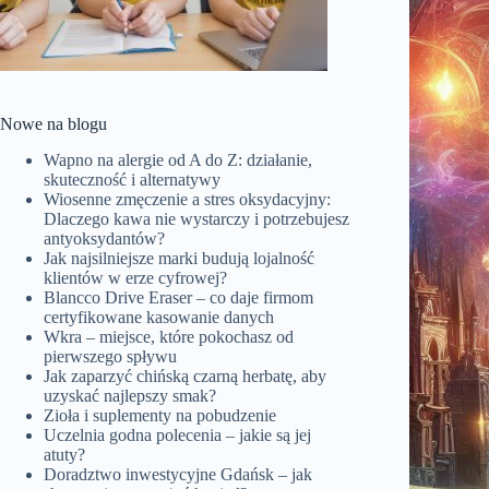
Nowe na blogu
Wapno na alergie od A do Z: działanie,
skuteczność i alternatywy
Wiosenne zmęczenie a stres oksydacyjny:
Dlaczego kawa nie wystarczy i potrzebujesz
antyoksydantów?
Jak najsilniejsze marki budują lojalność
klientów w erze cyfrowej?
Blancco Drive Eraser – co daje firmom
certyfikowane kasowanie danych
Wkra – miejsce, które pokochasz od
pierwszego spływu
Jak zaparzyć chińską czarną herbatę, aby
uzyskać najlepszy smak?
Zioła i suplementy na pobudzenie
Uczelnia godna polecenia – jakie są jej
atuty?
Doradztwo inwestycyjne Gdańsk – jak