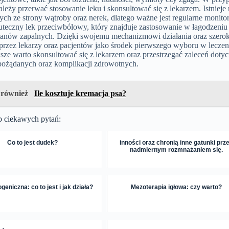
eży przerwać stosowanie leku i skonsultować się z lekarzem. Istnieje
ch ze strony wątroby oraz nerek, dlatego ważne jest regularne monit
kuteczny lek przeciwbólowy, który znajduje zastosowanie w łagodzeniu
anów zapalnych. Dzięki swojemu mechanizmowi działania oraz szeroki
przez lekarzy oraz pacjentów jako środek pierwszego wyboru w leczen
sze warto skonsultować się z lekarzem oraz przestrzegać zaleceń do
epożądanych oraz komplikacji zdrowotnych.
 również
Ile kosztuje kremacja psa?
p ciekawych pytań:
Co to jest dudek?
inności oraz chronią inne gatunki prz
nadmiernym rozmnażaniem się.
geniczna: co to jest i jak działa?
Mezoterapia igłowa: czy warto?