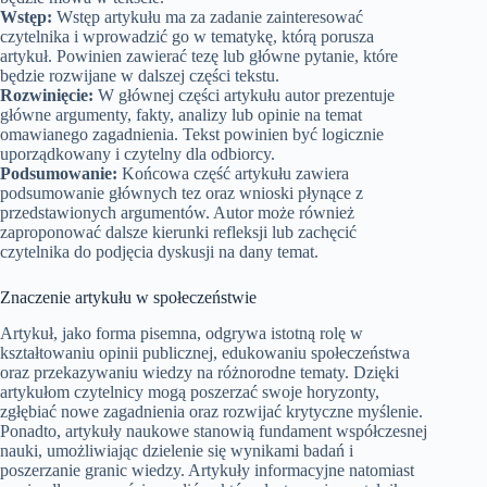
Wstęp:
Wstęp artykułu ma za zadanie zainteresować
czytelnika i wprowadzić go w tematykę, którą porusza
artykuł. Powinien zawierać tezę lub główne pytanie, które
będzie rozwijane w dalszej części tekstu.
Rozwinięcie:
W głównej części artykułu autor prezentuje
główne argumenty, fakty, analizy lub opinie na temat
omawianego zagadnienia. Tekst powinien być logicznie
uporządkowany i czytelny dla odbiorcy.
Podsumowanie:
Końcowa część artykułu zawiera
podsumowanie głównych tez oraz wnioski płynące z
przedstawionych argumentów. Autor może również
zaproponować dalsze kierunki refleksji lub zachęcić
czytelnika do podjęcia dyskusji na dany temat.
Znaczenie artykułu w społeczeństwie
Artykuł, jako forma pisemna, odgrywa istotną rolę w
kształtowaniu opinii publicznej, edukowaniu społeczeństwa
oraz przekazywaniu wiedzy na różnorodne tematy. Dzięki
artykułom czytelnicy mogą poszerzać swoje horyzonty,
zgłębiać nowe zagadnienia oraz rozwijać krytyczne myślenie.
Ponadto, artykuły naukowe stanowią fundament współczesnej
nauki, umożliwiając dzielenie się wynikami badań i
poszerzanie granic wiedzy. Artykuły informacyjne natomiast