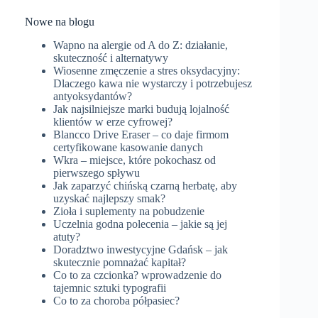
Nowe na blogu
Wapno na alergie od A do Z: działanie,
skuteczność i alternatywy
Wiosenne zmęczenie a stres oksydacyjny:
Dlaczego kawa nie wystarczy i potrzebujesz
antyoksydantów?
Jak najsilniejsze marki budują lojalność
klientów w erze cyfrowej?
Blancco Drive Eraser – co daje firmom
certyfikowane kasowanie danych
Wkra – miejsce, które pokochasz od
pierwszego spływu
Jak zaparzyć chińską czarną herbatę, aby
uzyskać najlepszy smak?
Zioła i suplementy na pobudzenie
Uczelnia godna polecenia – jakie są jej
atuty?
Doradztwo inwestycyjne Gdańsk – jak
skutecznie pomnażać kapitał?
Co to za czcionka? wprowadzenie do
tajemnic sztuki typografii
Co to za choroba półpasiec?