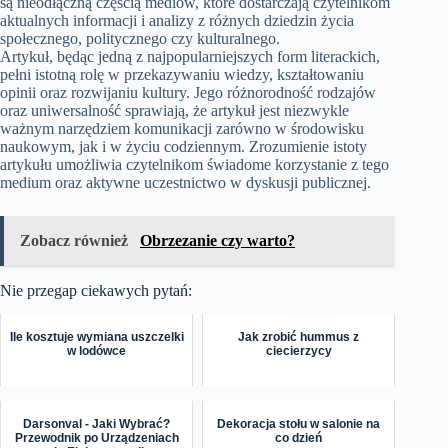
są nieodłączną częścią mediów, które dostarczają czytelnikom
aktualnych informacji i analizy z różnych dziedzin życia
społecznego, politycznego czy kulturalnego.
Artykuł, będąc jedną z najpopularniejszych form literackich,
pełni istotną rolę w przekazywaniu wiedzy, kształtowaniu
opinii oraz rozwijaniu kultury. Jego różnorodność rodzajów
oraz uniwersalność sprawiają, że artykuł jest niezwykle
ważnym narzędziem komunikacji zarówno w środowisku
naukowym, jak i w życiu codziennym. Zrozumienie istoty
artykułu umożliwia czytelnikom świadome korzystanie z tego
medium oraz aktywne uczestnictwo w dyskusji publicznej.
Zobacz również
Obrzezanie czy warto?
Nie przegap ciekawych pytań:
Ile kosztuje wymiana uszczelki
Jak zrobić hummus z
w lodówce
ciecierzycy
Darsonval - Jaki Wybrać?
Dekoracja stołu w salonie na
Przewodnik po Urządzeniach
co dzień