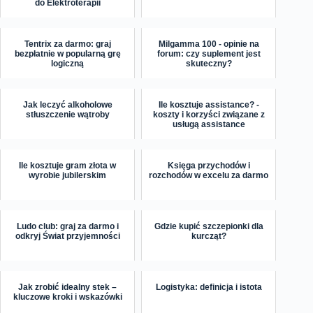
do Elektroterapii
Tentrix za darmo: graj
Milgamma 100 - opinie na
bezpłatnie w popularną grę
forum: czy suplement jest
logiczną
skuteczny?
Jak leczyć alkoholowe
Ile kosztuje assistance? -
stłuszczenie wątroby
koszty i korzyści związane z
usługą assistance
Ile kosztuje gram złota w
Księga przychodów i
wyrobie jubilerskim
rozchodów w excelu za darmo
Ludo club: graj za darmo i
Gdzie kupić szczepionki dla
odkryj Świat przyjemności
kurcząt?
Jak zrobić idealny stek –
Logistyka: definicja i istota
kluczowe kroki i wskazówki