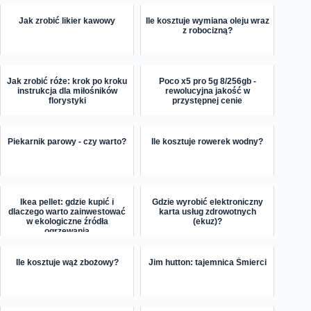
Jak zrobić likier kawowy
Ile kosztuje wymiana oleju wraz
z robocizną?
Jak zrobić róże: krok po kroku
Poco x5 pro 5g 8/256gb -
instrukcja dla miłośników
rewolucyjna jakość w
florystyki
przystępnej cenie
Piekarnik parowy - czy warto?
Ile kosztuje rowerek wodny?
Ikea pellet: gdzie kupić i
Gdzie wyrobić elektroniczny
dlaczego warto zainwestować
karta usług zdrowotnych
w ekologiczne źródła
(ekuz)?
ogrzewania
Ile kosztuje wąż zbożowy?
Jim hutton: tajemnica Śmierci