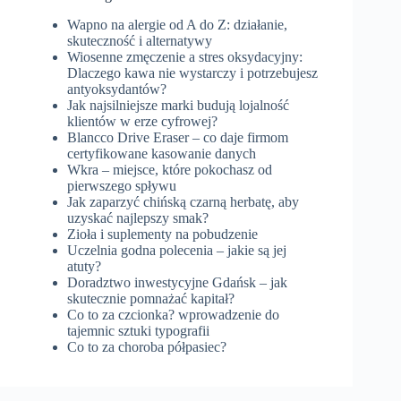
Wapno na alergie od A do Z: działanie,
skuteczność i alternatywy
Wiosenne zmęczenie a stres oksydacyjny:
Dlaczego kawa nie wystarczy i potrzebujesz
antyoksydantów?
Jak najsilniejsze marki budują lojalność
klientów w erze cyfrowej?
Blancco Drive Eraser – co daje firmom
certyfikowane kasowanie danych
Wkra – miejsce, które pokochasz od
pierwszego spływu
Jak zaparzyć chińską czarną herbatę, aby
uzyskać najlepszy smak?
Zioła i suplementy na pobudzenie
Uczelnia godna polecenia – jakie są jej
atuty?
Doradztwo inwestycyjne Gdańsk – jak
skutecznie pomnażać kapitał?
Co to za czcionka? wprowadzenie do
tajemnic sztuki typografii
Co to za choroba półpasiec?