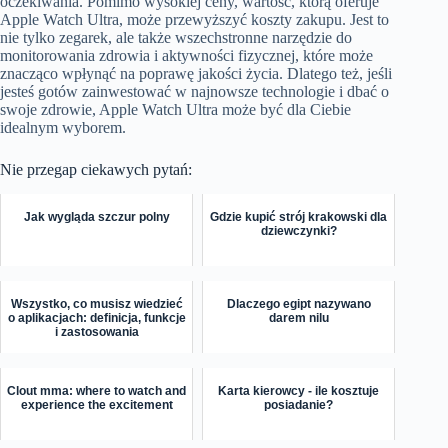
oczekiwania. Pomimo wysokiej ceny, wartość, którą oferuje
Apple Watch Ultra, może przewyższyć koszty zakupu. Jest to
nie tylko zegarek, ale także wszechstronne narzędzie do
monitorowania zdrowia i aktywności fizycznej, które może
znacząco wpłynąć na poprawę jakości życia. Dlatego też, jeśli
jesteś gotów zainwestować w najnowsze technologie i dbać o
swoje zdrowie, Apple Watch Ultra może być dla Ciebie
idealnym wyborem.
Nie przegap ciekawych pytań:
Jak wygląda szczur polny
Gdzie kupić strój krakowski dla
dziewczynki?
Wszystko, co musisz wiedzieć
Dlaczego egipt nazywano
o aplikacjach: definicja, funkcje
darem nilu
i zastosowania
Clout mma: where to watch and
Karta kierowcy - ile kosztuje
experience the excitement
posiadanie?