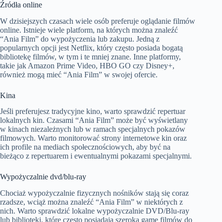
Źródła online
W dzisiejszych czasach wiele osób preferuje oglądanie filmów
online. Istnieje wiele platform, na których można znaleźć
“Ania Film” do wypożyczenia lub zakupu. Jedną z
popularnych opcji jest Netflix, który często posiada bogatą
bibliotekę filmów, w tym i te mniej znane. Inne platformy,
takie jak Amazon Prime Video, HBO GO czy Disney+,
również mogą mieć “Ania Film” w swojej ofercie.
Kina
Jeśli preferujesz tradycyjne kino, warto sprawdzić repertuar
lokalnych kin. Czasami “Ania Film” może być wyświetlany
w kinach niezależnych lub w ramach specjalnych pokazów
filmowych. Warto monitorować strony internetowe kin oraz
ich profile na mediach społecznościowych, aby być na
bieżąco z repertuarem i ewentualnymi pokazami specjalnymi.
Wypożyczalnie dvd/blu-ray
Chociaż wypożyczalnie fizycznych nośników stają się coraz
rzadsze, wciąż można znaleźć “Ania Film” w niektórych z
nich. Warto sprawdzić lokalne wypożyczalnie DVD/Blu-ray
lub biblioteki, które często posiadają szeroką gamę filmów do