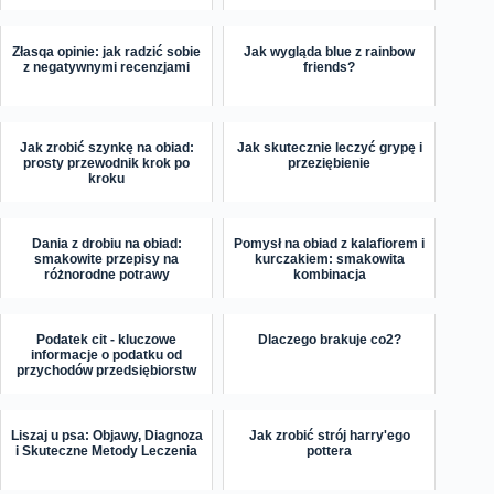
Złasqa opinie: jak radzić sobie
Jak wygląda blue z rainbow
z negatywnymi recenzjami
friends?
Jak zrobić szynkę na obiad:
Jak skutecznie leczyć grypę i
prosty przewodnik krok po
przeziębienie
kroku
Dania z drobiu na obiad:
Pomysł na obiad z kalafiorem i
smakowite przepisy na
kurczakiem: smakowita
różnorodne potrawy
kombinacja
Podatek cit - kluczowe
Dlaczego brakuje co2?
informacje o podatku od
przychodów przedsiębiorstw
Liszaj u psa: Objawy, Diagnoza
Jak zrobić strój harry'ego
i Skuteczne Metody Leczenia
pottera