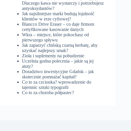
Dlaczego kawa nie wystarczy i potrzebujesz
antyoksydantów?
Jak najsilniejsze marki budują lojalność
klientów w erze cyfrowej?
Blancco Drive Eraser – co daje firmom
certyfikowane kasowanie danych
Wkra – miejsce, które pokochasz od
pierwszego spływu
Jak zaparzyć chińską czarną herbatę, aby
uzyskać najlepszy smak?
Zioła i suplementy na pobudzenie
Uczelnia godna polecenia – jakie są jej
atuty?
Doradztwo inwestycyjne Gdańsk – jak
skutecznie pomnażać kapitał?
Co to za czcionka? wprowadzenie do
tajemnic sztuki typografii
Co to za choroba półpasiec?