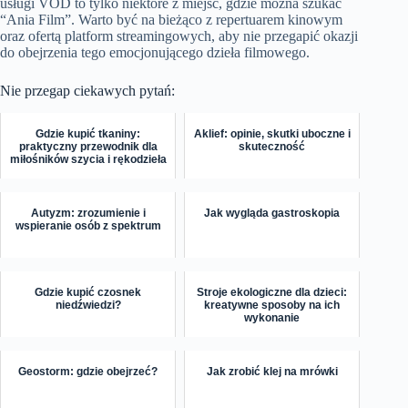
usługi VOD to tylko niektóre z miejsc, gdzie można szukać
“Ania Film”. Warto być na bieżąco z repertuarem kinowym
oraz ofertą platform streamingowych, aby nie przegapić okazji
do obejrzenia tego emocjonującego dzieła filmowego.
Nie przegap ciekawych pytań:
Gdzie kupić tkaniny:
Aklief: opinie, skutki uboczne i
praktyczny przewodnik dla
skuteczność
miłośników szycia i rękodzieła
Autyzm: zrozumienie i
Jak wygląda gastroskopia
wspieranie osób z spektrum
Gdzie kupić czosnek
Stroje ekologiczne dla dzieci:
niedźwiedzi?
kreatywne sposoby na ich
wykonanie
Geostorm: gdzie obejrzeć?
Jak zrobić klej na mrówki