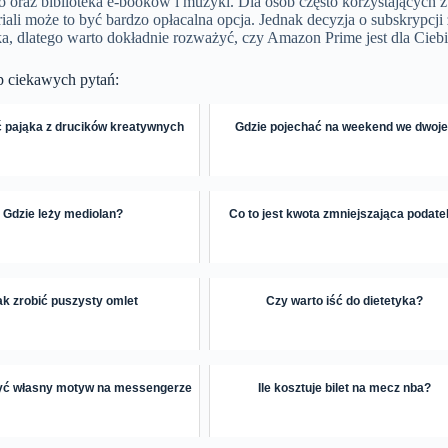
o oraz biblioteka e-booków i muzyki. Dla osób często korzystających
riali może to być bardzo opłacalna opcja. Jednak decyzja o subskrypcji
a, dlatego warto dokładnie rozważyć, czy Amazon Prime jest dla Cieb
p ciekawych pytań:
ć pająka z drucików kreatywnych
Gdzie pojechać na weekend we dwoj
Gdzie leży mediolan?
Co to jest kwota zmniejszająca podat
ak zrobić puszysty omlet
Czy warto iść do dietetyka?
yć własny motyw na messengerze
Ile kosztuje bilet na mecz nba?