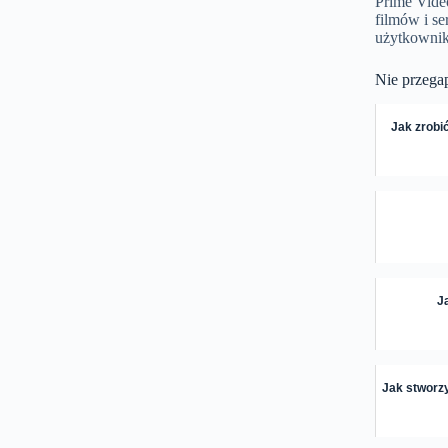
Prime Vide
filmów i se
użytkownik
Nie przega
Jak zrobi
J
Jak stworz