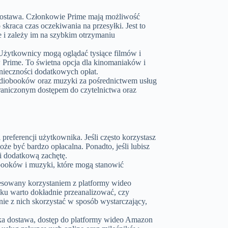
 dostawa. Członkowie Prime mają możliwość
raca czas oczekiwania na przesyłki. Jest to
e i zależy im na szybkim otrzymaniu
 Użytkownicy mogą oglądać tysiące filmów i
w Prime. To świetna opcja dla kinomaniaków i
onieczności dodatkowych opłat.
udiobooków oraz muzyki za pośrednictwem usług
graniczonym dostępem do czytelnictwa oraz
referencji użytkownika. Jeśli często korzystasz
że być bardzo opłacalna. Ponadto, jeśli lubisz
wi dodatkową zachętę.
obooków i muzyki, które mogą stanowić
eresowany korzystaniem z platformy wideo
ku warto dokładnie przeanalizować, czy
nie z nich skorzystać w sposób wystarczający,
bka dostawa, dostęp do platformy wideo Amazon