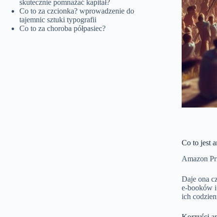
skutecznie pomnażać kapitał?
Co to za czcionka? wprowadzenie do
tajemnic sztuki typografii
Co to za choroba półpasiec?
Co to jest
Amazon Pri
Daje ona c
e-booków i 
ich codzien
Korzyści a