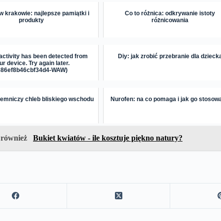
w krakowie: najlepsze pamiątki i
Co to różnica: odkrywanie istoty
produkty
różnicowania
activity has been detected from
Diy: jak zrobić przebranie dla dzieck
ur device. Try again later.
886ef8b46cbf34d4-WAW)
jemniczy chleb bliskiego wschodu
Nurofen: na co pomaga i jak go stosow
 również
Bukiet kwiatów - ile kosztuje piękno natury?