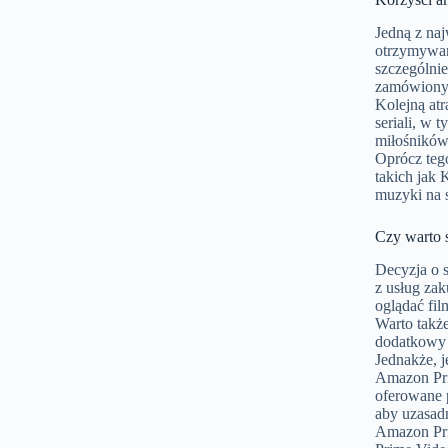
Jedną z na
otrzymywan
szczególnie
zamówiony
Kolejną at
seriali, w 
miłośników 
Oprócz teg
takich jak
muzyki na 
Czy warto 
Decyzja o s
z usług zak
oglądać fil
Warto takż
dodatkowy a
Jednakże, j
Amazon Pri
oferowane p
aby uzasadn
Amazon Pri