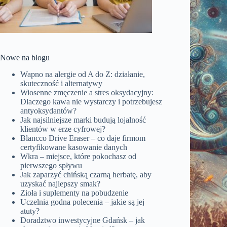
Nowe na blogu
Wapno na alergie od A do Z: działanie,
skuteczność i alternatywy
Wiosenne zmęczenie a stres oksydacyjny:
Dlaczego kawa nie wystarczy i potrzebujesz
antyoksydantów?
Jak najsilniejsze marki budują lojalność
klientów w erze cyfrowej?
Blancco Drive Eraser – co daje firmom
certyfikowane kasowanie danych
Wkra – miejsce, które pokochasz od
pierwszego spływu
Jak zaparzyć chińską czarną herbatę, aby
uzyskać najlepszy smak?
Zioła i suplementy na pobudzenie
Uczelnia godna polecenia – jakie są jej
atuty?
Doradztwo inwestycyjne Gdańsk – jak