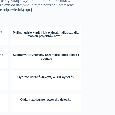
 z usług zakupowych online oraz miłośników
 zależy od indywidualnych potrzeb i preferencji
ie odpowiednią opcją.
e?
Mulina: gdzie kupić i jak wybrać najlepszą dla
twoich projektów haftu?
ek?
Szpital weterynaryjny krzemińskiego: opinie i
recenzje
Dyfuzor ultradźwiękowy – jaki wybrać?
Oddam za darmo rower dla dziecka