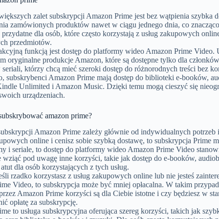
jwiększych zalet subskrypcji Amazon Prime jest bez wątpienia szybka
ia zamówionych produktów nawet w ciągu jednego dnia, co znacząco sk
 przydatne dla osób, które często korzystają z usług zakupowych onlin
ch przedmiotów.
rakcyjną funkcją jest dostęp do platformy wideo Amazon Prime Video.
tym oryginalne produkcje Amazon, które są dostępne tylko dla członkó
seriali, którzy chcą mieć szeroki dostęp do różnorodnych treści bez k
o, subskrybenci Amazon Prime mają dostęp do biblioteki e-booków, a
 Kindle Unlimited i Amazon Music. Dzięki temu mogą cieszyć się nieo
swoich urządzeniach.
subskrybować amazon prime?
ubskrypcji Amazon Prime zależy głównie od indywidualnych potrzeb i p
upowych online i cenisz sobie szybką dostawę, to subskrypcja Prime mo
my i seriale, to dostęp do platformy wideo Amazon Prime Video stano
e wziąć pod uwagę inne korzyści, takie jak dostęp do e-booków, audi
tut dla osób korzystających z tych usług.
eśli rzadko korzystasz z usług zakupowych online lub nie jesteś zaint
me Video, to subskrypcja może być mniej opłacalna. W takim przypad
rzez Amazon Prime korzyści są dla Ciebie istotne i czy będziesz w sta
ić opłatę za subskrypcję.
me to usługa subskrypcyjna oferująca szereg korzyści, takich jak szy