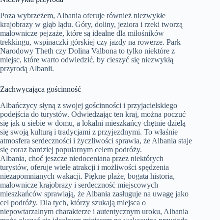
Poza wybrzeżem, Albania oferuje również niezwykłe
krajobrazy w głąb lądu. Góry, doliny, jeziora i rzeki tworzą
malownicze pejzaże, które są idealne dla miłośników
trekkingu, wspinaczki górskiej czy jazdy na rowerze. Park
Narodowy Theth czy Dolina Valbona to tylko niektóre z
miejsc, które warto odwiedzić, by cieszyć się niezwykłą
przyrodą Albanii.
Zachwycająca gościnność
Albańczycy słyną z swojej gościnności i przyjacielskiego
podejścia do turystów. Odwiedzając ten kraj, można poczuć
się jak u siebie w domu, a lokalni mieszkańcy chętnie dzielą
się swoją kulturą i tradycjami z przyjezdnymi. To właśnie
atmosfera serdeczności i życzliwości sprawia, że Albania staje
się coraz bardziej popularnym celem podróży.
Albania, choć jeszcze niedoceniana przez niektórych
turystów, oferuje wiele atrakcji i możliwości spędzenia
niezapomnianych wakacji. Piękne plaże, bogata historia,
malownicze krajobrazy i serdeczność miejscowych
mieszkańców sprawiają, że Albania zasługuje na uwagę jako
cel podróży. Dla tych, którzy szukają miejsca o
niepowtarzalnym charakterze i autentycznym uroku, Albania