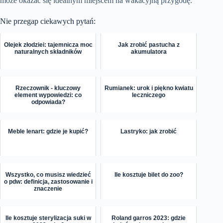
może okazać się idealnym miejscem na wakacyjną przygodę.
Nie przegap ciekawych pytań:
Olejek złodziei: tajemnicza moc
Jak zrobić pastucha z
naturalnych składników
akumulatora
Rzeczownik - kluczowy
Rumianek: urok i piękno kwiatu
element wypowiedzi: co
leczniczego
odpowiada?
Meble lenart: gdzie je kupić?
Lastryko: jak zrobić
Wszystko, co musisz wiedzieć
Ile kosztuje bilet do zoo?
o pdw: definicja, zastosowanie i
znaczenie
Ile kosztuje sterylizacja suki w
Roland garros 2023: gdzie