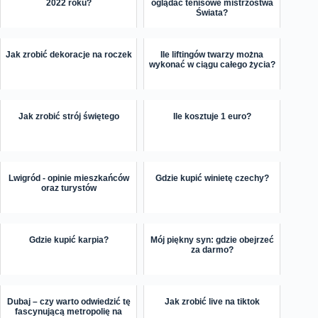
2022 roku?
oglądać tenisowe mistrzostwa
Świata?
Jak zrobić dekoracje na roczek
Ile liftingów twarzy można
wykonać w ciągu całego życia?
Jak zrobić strój świętego
Ile kosztuje 1 euro?
Lwigród - opinie mieszkańców
Gdzie kupić winietę czechy?
oraz turystów
Gdzie kupić karpia?
Mój piękny syn: gdzie obejrzeć
za darmo?
Dubaj – czy warto odwiedzić tę
Jak zrobić live na tiktok
fascynującą metropolię na