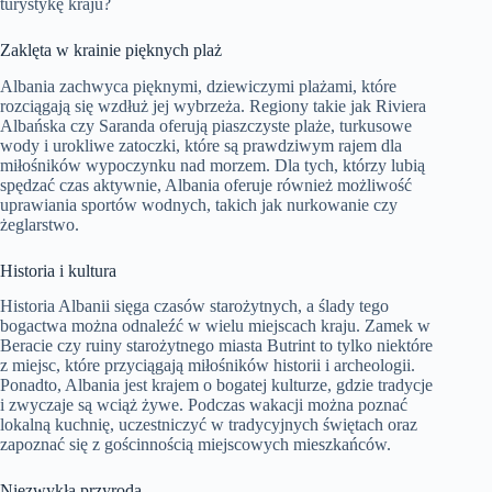
turystykę kraju?
Zaklęta w krainie pięknych plaż
Albania zachwyca pięknymi, dziewiczymi plażami, które
rozciągają się wzdłuż jej wybrzeża. Regiony takie jak Riviera
Albańska czy Saranda oferują piaszczyste plaże, turkusowe
wody i urokliwe zatoczki, które są prawdziwym rajem dla
miłośników wypoczynku nad morzem. Dla tych, którzy lubią
spędzać czas aktywnie, Albania oferuje również możliwość
uprawiania sportów wodnych, takich jak nurkowanie czy
żeglarstwo.
Historia i kultura
Historia Albanii sięga czasów starożytnych, a ślady tego
bogactwa można odnaleźć w wielu miejscach kraju. Zamek w
Beracie czy ruiny starożytnego miasta Butrint to tylko niektóre
z miejsc, które przyciągają miłośników historii i archeologii.
Ponadto, Albania jest krajem o bogatej kulturze, gdzie tradycje
i zwyczaje są wciąż żywe. Podczas wakacji można poznać
lokalną kuchnię, uczestniczyć w tradycyjnych świętach oraz
zapoznać się z gościnnością miejscowych mieszkańców.
Niezwykła przyroda