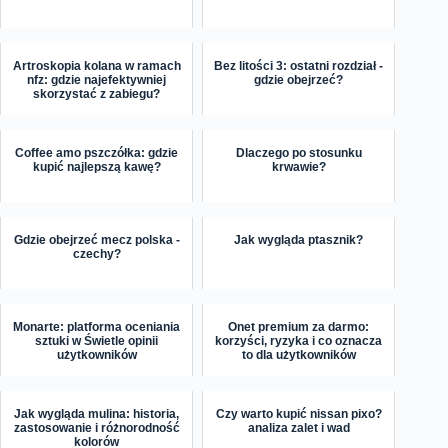
Artroskopia kolana w ramach
Bez litości 3: ostatni rozdział -
nfz: gdzie najefektywniej
gdzie obejrzeć?
skorzystać z zabiegu?
Coffee amo pszczółka: gdzie
Dlaczego po stosunku
kupić najlepszą kawę?
krwawie?
Gdzie obejrzeć mecz polska -
Jak wygląda ptasznik?
czechy?
Monarte: platforma oceniania
Onet premium za darmo:
sztuki w Świetle opinii
korzyści, ryzyka i co oznacza
użytkowników
to dla użytkowników
Jak wygląda mulina: historia,
Czy warto kupić nissan pixo?
zastosowanie i różnorodność
analiza zalet i wad
kolorów