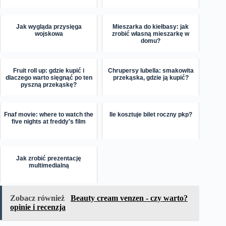
Jak wygląda przysięga
Mieszarka do kiełbasy: jak
wojskowa
zrobić własną mieszarkę w
domu?
Fruit roll up: gdzie kupić i
Chrupersy lubella: smakowita
dlaczego warto sięgnąć po ten
przekąska, gdzie ją kupić?
pyszną przekąskę?
Fnaf movie: where to watch the
Ile kosztuje bilet roczny pkp?
five nights at freddy's film
Jak zrobić prezentację
multimedialną
Zobacz również
Beauty cream venzen - czy warto?
opinie i recenzja